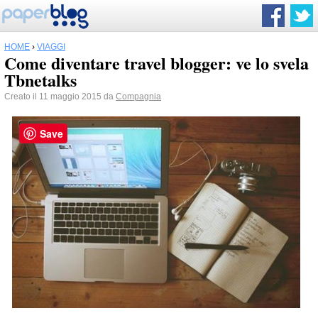
HOME
›
VIAGGI
Come diventare travel blogger: ve lo svela
Tbnetalks
Creato il 11 maggio 2015 da
Compagnia
Save