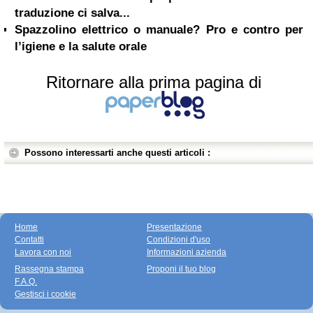
traduzione ci salva...
Spazzolino elettrico o manuale? Pro e contro per
l’igiene e la salute orale
Ritornare alla prima pagina di
Possono interessarti anche questi articoli :
Home
Presentazione
Contatti
Condizioni d'uso
Lavora con noi
Informazioni azienda
Rassegna stampa
Proponi il tuo blog
F.A.Q.
Gestisci i cookie