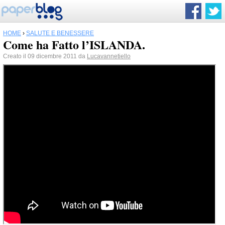
HOME
›
SALUTE E BENESSERE
Come ha Fatto l’ISLANDA.
Creato il 09 dicembre 2011 da
Lucavannetiello