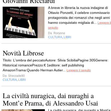
Giovanni Ricciardi
A breve in libreria la nuova indagine di
Ottavio Ponzetti, il celebre commissario
protagonista dei romanzi che negli anni
hanno conquistato migliaia di...
Leggere i
seguito
Da
Roryone
CULTURA
LIBRI
,
Novità Librose
Titolo: L'ombra del peccatoAutore: Silvia ScibiliaPagine:305Genere:
Historical romancePrezzo:€ 1editore: self publishing
AmazonTrama:Quando Herman Autier...
Leggere il seguito
Da
Sherzade90
CULTURA
LIBRI
,
La civiltà nuragica, dai nuraghi a
Mont’e Prama, di Alessandro Usai
La civiltà nuragica, dai nuraghi a Mont’e