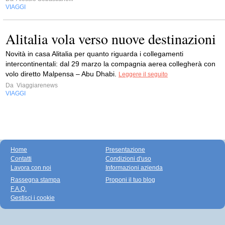
VIAGGI
Alitalia vola verso nuove destinazioni
Novità in casa Alitalia per quanto riguarda i collegamenti
intercontinentali: dal 29 marzo la compagnia aerea collegherà con
volo diretto Malpensa – Abu Dhabi.
Leggere il seguito
Da
Viaggiarenews
VIAGGI
Home
Presentazione
Contatti
Condizioni d'uso
Lavora con noi
Informazioni azienda
Rassegna stampa
Proponi il tuo blog
F.A.Q.
Gestisci i cookie