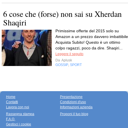
6 cose che (forse) non sai su Xherdan
Shaqiri
Primissime offerte del 2015 solo su
Amazon a un prezzo davvero imbattibile
Acquista Subito! Questo è un ottimo
colpo ragazzi, poco da dire. Shaqiri...
Leggere il seguito
Da
Aplusk
GOSSIP
SPORT
,
Home
Presentazione
Contatti
Condizioni d'uso
Lavora con noi
Informazioni azienda
Rassegna stampa
Proponi il tuo blog
F.A.Q.
Gestisci i cookie