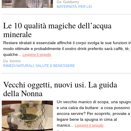
Da
Goldberry
MATERNITÀ
PER LEI
,
Le 10 qualità magiche dell’acqua
minerale
Restare idratati è essenziale affinchè il corpo svolga le sue funzioni i
modo ottimale e probabilmente il vostro drink preferito sarà caffè, tè,
qualche...
Leggere il seguito
Da
Inonno
RIMEDI NATURALI
SALUTE E BENESSERE
,
Vecchi oggetti, nuovi usi. La guida
della Nonna
Un vecchio manico di scopa, una spugn
e una calza da buttare: a cosa possono
ancora servire? Per scoprirlo, provate a
legare bene la spugna in cima al
manico...
Leggere il seguito