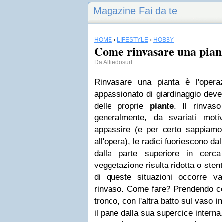
Magazine Fai da te
HOME
›
LIFESTYLE
›
HOBBY
Come rinvasare una pian
Da
Alfredosurf
Rinvasare una pianta è l'oper
appassionato di giardinaggio deve
delle proprie
piante
. Il rinvas
generalmente, da svariati moti
appassire (e per certo sappiamo
all'opera), le radici fuoriescono dal
dalla parte superiore in cerc
veggetazione risulta ridotta o sten
di queste situazioni occorre val
rinvaso. Come fare? Prendendo co
tronco, con l'altra batto sul vaso 
il pane dalla sua supercice intern