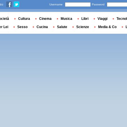
 su
Username
Password
ocietà
Cultura
Cinema
Musica
Libri
Viaggi
Tecnol
er Lei
Sesso
Cucina
Salute
Scienze
Media & Co