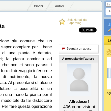
Giochi
Autori
Selezionati da
ta
Paperblog
azione più comune che un
L
 saper compiere per il bene
Segnala un abuso
L'
o di una pianta è dettato,
GI
vi; la pianta comincia ad
A proposito dell'autore
 che non ci sono parassiti
 foro di drenaggio inferiore e
a di nutrimento, la nuova
tata. Al presentarsi di alcune
utare la possibilità di un
Agi
n una mano la pianta per il
in modo tale da far distaccare
Alfredosurf
a. Per fare questa operazione
406
condivisioni