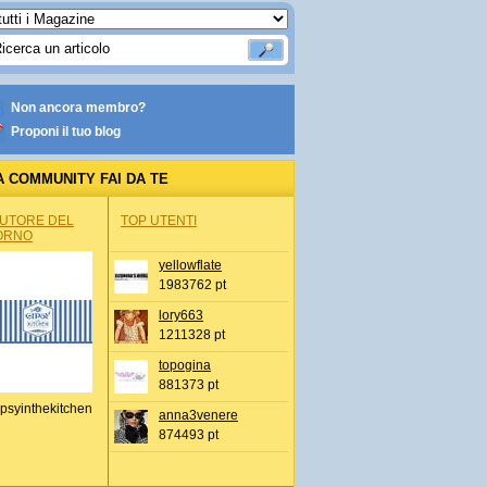
Non ancora membro?
Proponi il tuo blog
A COMMUNITY FAI DA TE
AUTORE DEL
TOP UTENTI
ORNO
yellowflate
1983762 pt
lory663
1211328 pt
topogina
881373 pt
psyinthekitchen
anna3venere
874493 pt