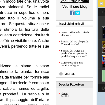
Vedi il suo profilo
 in modo tale che, una volta
Vedi il suo blog
nza sfaldarsi. Se le radici
ntricate in superfice e non,
I
pato tuto il volume a sua
itore. Se questa situazione è
I suoi ultimi articoli
stimola la fioritura della
come sostituire la batteria
 questa costrizione, risultarà
alla moto
soffrirne visibilmente. Anche
Scarico del wc che perde.
Come ripararlo?
overirà perdendo tutte le sue
Scarico del water che
perde. Come riparare la
perdità d'acqua dal wc?
Come costruire una
cornice in legno
oltivano le piante in vaso
lmente la pianta, fornisce
Vedi tutti
a da tramite per fornire alla
sogno. Il terriccio è composto
Dossier Paperblog
, sabbia, humus ed argilla,
piante
 proprietà. La sabbia o in
Salute
e il passaggio dell'aria e