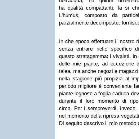
dell'acqua, ha quindi un'effett
ha qualità compattanti, fa si che
L'humus, composto da particel
parzialmente decomposte, fornisce 
In che epoca effettuare il nostro 
senza entrare nello specifico di 
questo stratagemma: i vivaisti, in 
delle mie piante, ad eccezione d
talea, ma anche negozi e magazzin
nella stagione più propizia all'im
periodo migliore è conveniente far
piante legnose a foglia caduca d
durante il loro momento di ri
circa. Per i sempreverdi, invece,
nel momento della ripresa vegetativ
Di seguito descrivo il mio metodo 