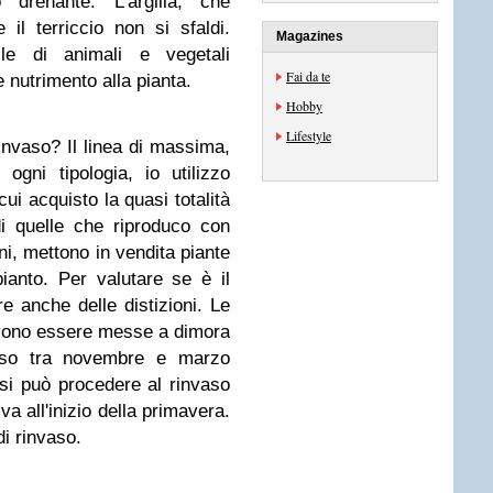
o drenante. L'argilla, che
 il terriccio non si sfaldi.
Magazines
le di animali e vegetali
Fai da te
nutrimento alla pianta.
Hobby
Lifestyle
rinvaso? Il linea di massima,
ogni tipologia, io utilizzo
cui acquisto la quasi totalità
i quelle che riproduco con
i, mettono in vendita piante
pianto. Per valutare se è il
e anche delle distizioni. Le
evono essere messe a dimora
poso tra novembre e marzo
 si può procedere al rinvaso
a all'inizio della primavera.
di rinvaso.