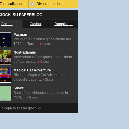
Tutto sull'autore
Diventa membro
 GIOCHI SU PAPERBLOG
Arcade
Casino'
Rompicapo
Pacman
Pac-Man é un video gioco creato nel
1979 da Toru......
Gioca
Nostradamus
Nostradamus è un gioco " shoot them
up" con una......
Gioca
Magical Cat Adventure
Riscopri Magical Cat Adventure, un
gioco d'arcade......
Gioca
Snake
Snake è un videogioco presente in
molti......
Gioca
Scopri lo spazio giochi di