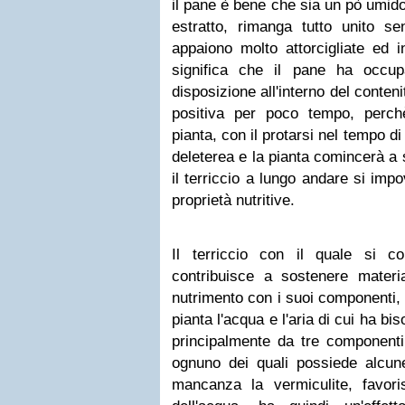
il pane è bene che sia un pò umido
estratto, rimanga tutto unito se
appaiono molto attorcigliate ed i
significa che il pane ha occu
disposizione all'interno del conten
positiva per poco tempo, perchè 
pianta, con il protarsi nel tempo di
deleterea e la pianta comincerà a 
il terriccio a lungo andare si imp
proprietà nutritive.
Il terriccio con il quale si c
contribuisce a sostenere materia
nutrimento con i suoi componenti, f
pianta l'acqua e l'aria di cui ha bi
principalmente da tre componenti
ognuno dei quali possiede alcune
mancanza la vermiculite, favoris