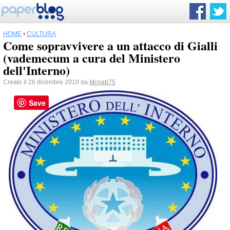
HOME
›
CULTURA
Come sopravvivere a un attacco di Gialli
(vademecum a cura del Ministero
dell'Interno)
Creato il 26 dicembre 2010 da
Mcnab75
Save