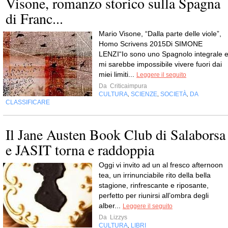
Visone, romanzo storico sulla Spagna
di Franc...
Mario Visone, “Dalla parte delle viole”,
Homo Scrivens 2015Di SIMONE
LENZI“Io sono uno Spagnolo integrale 
mi sarebbe impossibile vivere fuori dai
miei limiti...
Leggere il seguito
Da
Criticaimpura
CULTURA
SCIENZE
SOCIETÀ
DA
,
,
,
CLASSIFICARE
Il Jane Austen Book Club di Salaborsa
e JASIT torna e raddoppia
Oggi vi invito ad un al fresco afternoon
tea, un irrinunciabile rito della bella
stagione, rinfrescante e riposante,
perfetto per riunirsi all’ombra degli
alber...
Leggere il seguito
Da
Lizzys
CULTURA
LIBRI
,