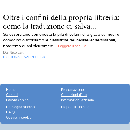
Oltre i confini della propria libreria:
come la traduzione ci salva...
Se osserviamo con onestà la pila di volumi che giace sul nostro
comodino o scorriamo le classifiche dei bestseller settimanali,
noteremo quasi sicurament...
Leggere il seguito
Da
Nicolasit
CULTURA
LAVORO
LIBRI
,
,
Home
Presentazione
Contatti
Condizioni d'uso
Lavora con noi
Informazioni azienda
Rassegna stampa
Proponi il tuo blog
F.A.Q.
Gestisci i cookie