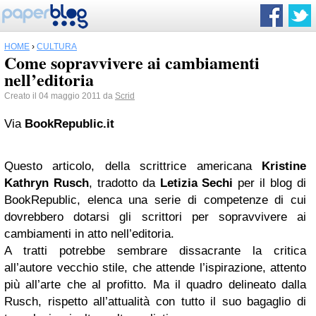
HOME
›
CULTURA
Come sopravvivere ai cambiamenti
nell’editoria
Creato il 04 maggio 2011 da
Scrid
Via
BookRepublic.it
Questo articolo, della scrittrice americana
Kristine
Kathryn Rusch
, tradotto da
Letizia Sechi
per il blog di
BookRepublic, elenca una serie di competenze di cui
dovrebbero dotarsi gli scrittori per sopravvivere ai
cambiamenti in atto nell’editoria.
A tratti potrebbe sembrare dissacrante la critica
all’autore vecchio stile, che attende l’ispirazione, attento
più all’arte che al profitto. Ma il quadro delineato dalla
Rusch, rispetto all’attualità con tutto il suo bagaglio di