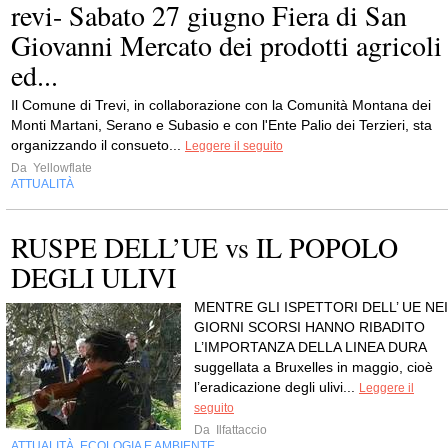
revi- Sabato 27 giugno Fiera di San
Giovanni Mercato dei prodotti agricoli
ed...
Il Comune di Trevi, in collaborazione con la Comunità Montana dei
Monti Martani, Serano e Subasio e con l'Ente Palio dei Terzieri, sta
organizzando il consueto...
Leggere il seguito
Da
Yellowflate
ATTUALITÀ
RUSPE DELL’UE vs IL POPOLO
DEGLI ULIVI
MENTRE GLI ISPETTORI DELL’ UE NEI
GIORNI SCORSI HANNO RIBADITO
L’IMPORTANZA DELLA LINEA DURA
suggellata a Bruxelles in maggio, cioè
l’eradicazione degli ulivi...
Leggere il
seguito
Da
Ilfattaccio
ATTUALITÀ
ECOLOGIA E AMBIENTE
,