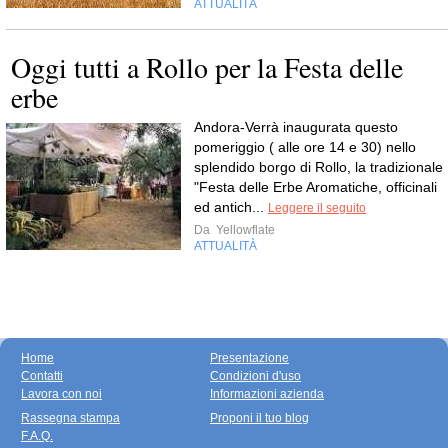
ATTUALITÀ
Oggi tutti a Rollo per la Festa delle
erbe
Andora-Verrà inaugurata questo
pomeriggio ( alle ore 14 e 30) nello
splendido borgo di Rollo, la tradizionale
"Festa delle Erbe Aromatiche, officinali
ed antich...
Leggere il seguito
Da
Yellowflate
ATTUALITÀ
Home
Presentazione
Contatti
Condizioni d'uso
Lavora con noi
Informazioni azienda
Rassegna stampa
Proponi il tuo blog
F.A.Q.