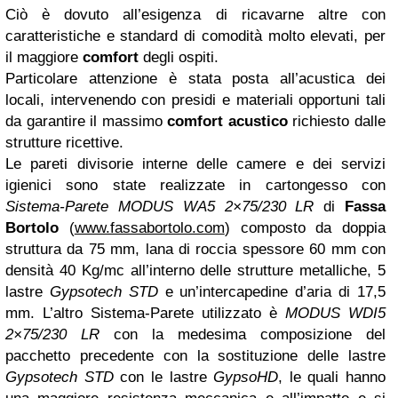
Ciò è dovuto all’esigenza di ricavarne altre con
caratteristiche e standard di comodità molto elevati, per
il maggiore
comfort
degli ospiti.
Particolare attenzione è stata posta all’acustica dei
locali, intervenendo con presidi e materiali opportuni tali
da garantire il massimo
comfort acustico
richiesto dalle
strutture ricettive.
Le pareti divisorie interne delle camere e dei servizi
igienici sono state realizzate in cartongesso con
Sistema-Parete MODUS WA5 2×75/230 LR
di
Fassa
Bortolo
(
www.fassabortolo.com
) composto da doppia
struttura da 75 mm, lana di roccia spessore 60 mm con
densità 40 Kg/mc all’interno delle strutture metalliche, 5
lastre
Gypsotech STD
e un’intercapedine d’aria di 17,5
mm. L’altro Sistema-Parete utilizzato è
MODUS WDI5
2×75/230 LR
con la medesima composizione del
pacchetto precedente con la sostituzione delle lastre
Gypsotech STD
con le lastre
GypsoHD
, le quali hanno