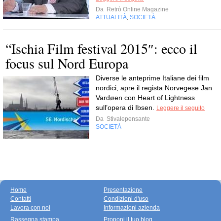
Da
Retrò Online Magazine
ATTUALITÀ
SOCIETÀ
,
“Ischia Film festival 2015″: ecco il
focus sul Nord Europa
Diverse le anteprime Italiane dei film
nordici, apre il regista Norvegese Jan
Vardøen con Heart of Lightness
sull’opera di Ibsen.
Leggere il seguito
Da
Stivalepensante
SOCIETÀ
Home
Presentazione
Contatti
Condizioni d'uso
Lavora con noi
Informazioni azienda
Rassegna stampa
Proponi il tuo blog