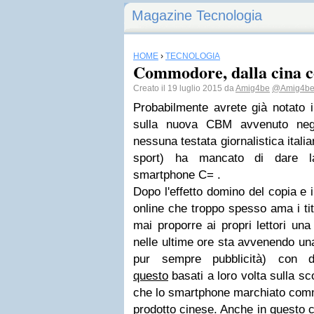
Magazine Tecnologia
HOME
›
TECNOLOGIA
Commodore, dalla cina co
Creato il 19 luglio 2015 da
Amig4be
@Amig4b
Probabilmente avrete già notato i
sulla nuova CBM avvenuto negli
nessuna testata giornalistica itali
sport) ha mancato di dare la
smartphone C= .
Dopo l'effetto domino del copia e i
online che troppo spesso ama i ti
mai proporre ai propri lettori una 
nelle ultime ore sta avvenendo una
pur sempre pubblicità) con de
questo
basati a loro volta sulla sc
che lo smartphone marchiato comm
prodotto cinese. Anche in questo 