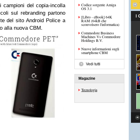
Codice sorgente Amiga
li campioni del copia-incolla
OS 3.1
coli sul rebranding partono
I
[Libro - eBook] 64K
nte del sito Android Police a
RAM (64kB che
sconvolsero l'informatica)
o alla nuova CBM.
Commodore Business
Machines Vs Commodore
Holdings B.V.
Nuove informazioni sugli
smartphone CBM
Vedi tutti
Magazine
Tecnologia