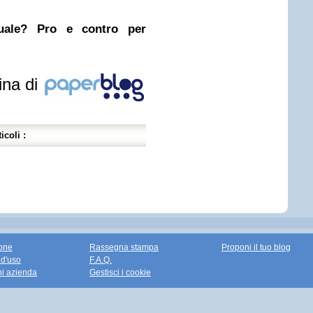
nuale? Pro e contro per
ina di
icoli :
one
Rassegna stampa
Proponi il tuo blog
 d'uso
F.A.Q.
ni azienda
Gestisci i cookie