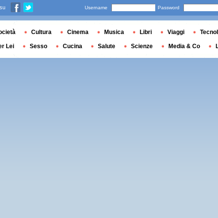
 su
Username
Password
ocietà
Cultura
Cinema
Musica
Libri
Viaggi
Tecnol
er Lei
Sesso
Cucina
Salute
Scienze
Media & Co