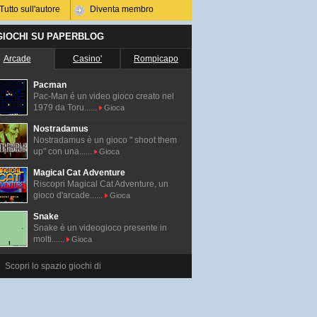
Tutto sull'autore
Diventa membro
 GIOCHI SU PAPERBLOG
Arcade
Casino'
Rompicapo
Pacman
Pac-Man é un video gioco creato nel
1979 da Toru......
Gioca
Nostradamus
Nostradamus è un gioco " shoot them
up" con una......
Gioca
Magical Cat Adventure
Riscopri Magical Cat Adventure, un
gioco d'arcade......
Gioca
Snake
Snake è un videogioco presente in
molti......
Gioca
Scopri lo spazio giochi di