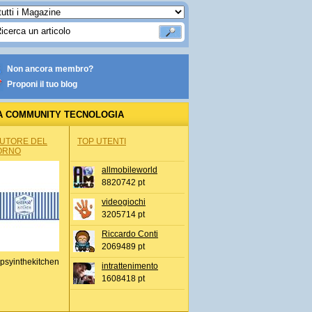
Non ancora membro?
Proponi il tuo blog
A COMMUNITY TECNOLOGIA
AUTORE DEL
TOP UTENTI
ORNO
allmobileworld
8820742 pt
videogiochi
3205714 pt
Riccardo Conti
2069489 pt
psyinthekitchen
intrattenimento
1608418 pt