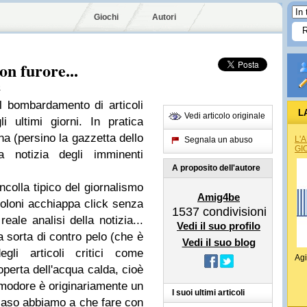
Giochi
Autori
n furore...
e
l bombardamento di articoli
L
Vedi articolo originale
 ultimi giorni. In pratica
ana (persino la gazzetta dello
L'
Segnala un abuso
GI
 notizia degli imminenti
A proposito dell'autore
ncolla tipico del giornalismo
Amig4be
toloni acchiappa click senza
1537
condivisioni
reale analisi della notizia...
Vedi il suo profilo
 sorta di contro pelo (che è
Vedi il suo blog
gli articoli critici come
Agi
operta dell'acqua calda, cioè
odore è originariamente un
I suoi ultimi articoli
caso abbiamo a che fare con