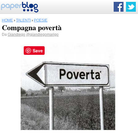
HOME
›
TALENTI
›
POESIE
Compagna povertà
Da
Giandiego
@giandiegomarigo
Save