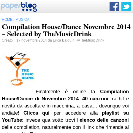
HOME
›
MUSICA
Compilation House/Dance Novembre 2014
– Selected by TheMusicDrink
Creato il 17 novembre 2014 da
Erica Balduini
@TheMusicDrink
Finalmente è online la
Compilation
House/Dance di Novembre 2014
:
40 canzoni
tra hit e
novità da ascoltare in macchina, a casa… dovunque voi
andiate!
Clicca qui
per accedere alla
playlist su
YouTube
; invece qua sotto trovi l’
elenco delle canzoni
della compilation, naturalmente con il link che rimanda al