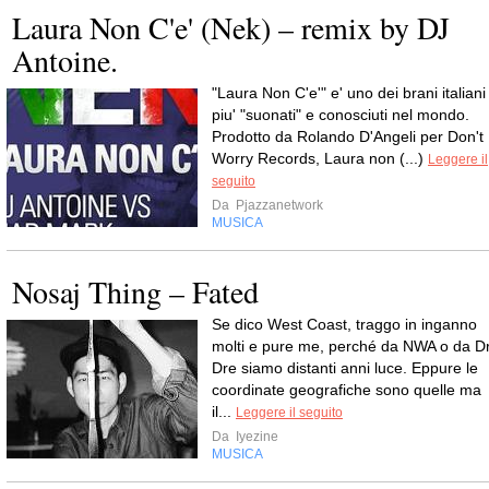
Laura Non C'e' (Nek) – remix by DJ
Antoine.
"Laura Non C'e'" e' uno dei brani italiani
piu' "suonati" e conosciuti nel mondo.
Prodotto da Rolando D'Angeli per Don't
Worry Records, Laura non (...)
Leggere il
seguito
Da
Pjazzanetwork
MUSICA
Nosaj Thing – Fated
Se dico West Coast, traggo in inganno
molti e pure me, perché da NWA o da Dr
Dre siamo distanti anni luce. Eppure le
coordinate geografiche sono quelle ma
il...
Leggere il seguito
Da
Iyezine
MUSICA