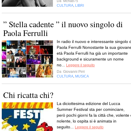
Da
Mcnab75
CULTURA
LIBRI
,
” Stella cadente ” il nuovo singolo di
Paola Ferrulli
In radio il nuovo e interessante singolo d
Paola Ferrulli Nonostante la sua giovan
età Paola Ferrulli ha già un importante
background e sicuramente un nome
no...
Leggere il seguito
Da
Giovanni Pirri
CULTURA
MUSICA
,
Chi ricatta chi?
La diciottesima edizione del Lucca
Summer Festival sta per cominciare,
però pochi giorni fa la città che, volente
nolente, lo ospita si è animata in
seguito...
Leggere il seguito