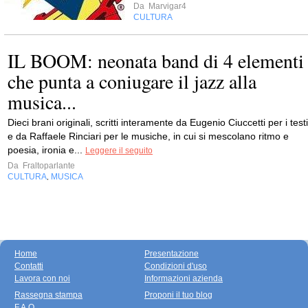
Da
Marvigar4
CULTURA
IL BOOM: neonata band di 4 elementi
che punta a coniugare il jazz alla
musica...
Dieci brani originali, scritti interamente da Eugenio Ciuccetti per i testi
e da Raffaele Rinciari per le musiche, in cui si mescolano ritmo e
poesia, ironia e...
Leggere il seguito
Da
Fraltoparlante
CULTURA
MUSICA
,
Home
Presentazione
Contatti
Condizioni d'uso
Lavora con noi
Informazioni azienda
Rassegna stampa
Proponi il tuo blog
F.A.Q.