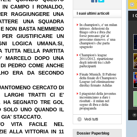
 IN CAMPO I RONALDO,
 PER RAGGIUNGERE UNA
I suoi ultimi articoli
I
ATTERE UNA SQUADRA
In champion's, e' un milan
intruso. delusioni da
.
E NON BASTA NEMMENO
thiago silva e ibra che
forse pensano gia' al
 PER GIUSTIFICARE UN
prossimo rinnovo. e' una
champion's che parla
GNI LOGICA UMANA.
SI,
spagnolo
A TUTTA NELLA PARTITA
Champion's league
IO' MARCELO DOPO UNA
2011/2012. ripartizione
degli introiti tra i club
A DI PEDRO COME ANCHE
partecipanti
LHO ERA DA SECONDO
Finale Munich. Il Pallone
della finale di Champion's
League (ed eliminazione
diretta) firmato Adidas
QUANTOMENO CERCATO DI
I piagnistei della juventus
 LARGHI TRATTI CI E'
incominciano a dare i
risultati - il milan nel
. HA SEGNATO TRE GOL
segno di ibra e della
propaganda
O SOLO UNO QUANDO IL
GIA' STACCATO.
Vedi tutti
TO VITA FACILE NEL
E ALLA VITTORIA IN 11
Dossier Paperblog