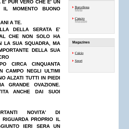
 E' PUR VERO CHE E' UN
Barcellona
E IL MOMENTO BUONO
Mete
Cancro
Malattie
ANI A TE.
ELLA DELLA SERATA E'
DAL CHE NON SOLO HA
Magazines
N LA SUA SQUADRA, MA
 IMPORTANTE DELLA SUA
Calcio
NCRO
Sport
PO CIRCA CINQUANTA
IN CAMPO NEGLI ULTIMI
O ALZATI TUTTI IN PIEDI
A GRANDE OVAZIONE.
TITA ANCHE DAI SUOI
TANTI NOVITA' DI
 RIGUARDA PROPRIO IL
GIUNTO IERI SERA UN