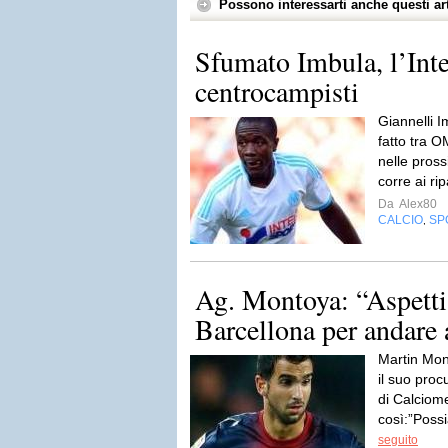
Possono interessarti anche questi art
Sfumato Imbula, l’Inter
centrocampisti
Giannelli I
fatto tra O
nelle pross
corre ai rip
Da
Alex80
CALCIO
SP
,
Ag. Montoya: “Aspetti
Barcellona per andare
Martin Mont
il suo proc
di Calciom
così:”Poss
seguito