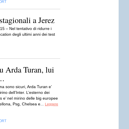
ORT
stagionali a Jerez
 – Nel tentativo di ridurre i
cation degli ultimi anni dei test
su Arda Turan, lui
….
na sono sicuri, Arda Turan e’
irino dell’Inter. L’esterno dei
 e’ nel mirino delle big europee
llona, Psg, Chelsea e...
Leggere
ORT