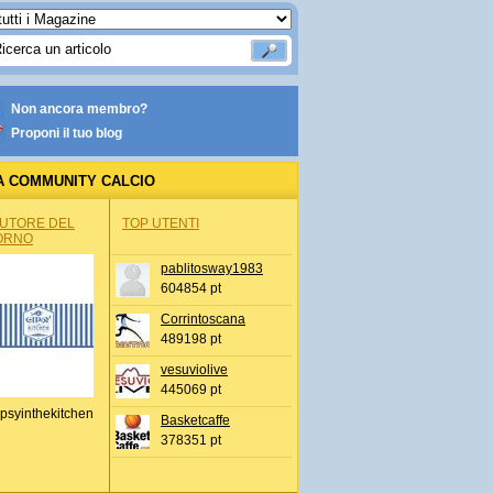
Non ancora membro?
Proponi il tuo blog
A COMMUNITY CALCIO
AUTORE DEL
TOP UTENTI
ORNO
pablitosway1983
604854 pt
Corrintoscana
489198 pt
vesuviolive
445069 pt
psyinthekitchen
Basketcaffe
378351 pt