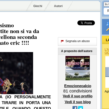
Giochi
Autori
osismo
tite non si va da
cellona seconda
ato eric !!!!
L
Segnala un abuso
L'
A proposito dell'autore
GI
Emozionecalcio
81
condivisioni
Agi
Vedi il suo profilo
A (IO PERSONALMENTE
Vedi il suo blog
A TIRARE IN PORTA UNA
TE.
E QUANDO QUESTO