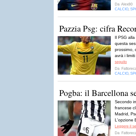
Da
Alex80
CALCIO
SP
,
Pazzia Psg: cifra Rec
Il PSG all
questa ses
prossimo, 
avrà i limit
seguito
Da
Fattorec
CALCIO
SP
,
Pogba: il Barcellona s
Secondo in
francese c
Madrid, Ps
L'opzione B
Leggere il s
Da
Fattorec