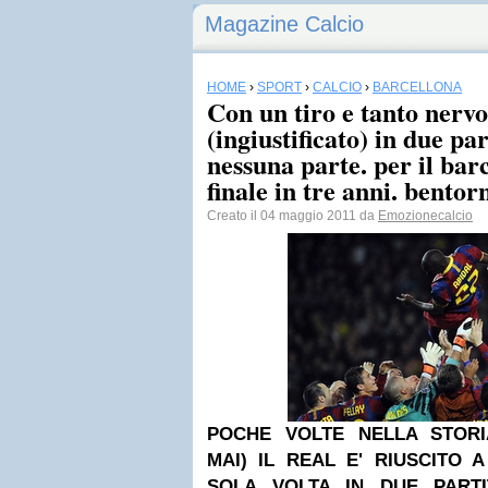
Magazine Calcio
HOME
›
SPORT
›
CALCIO
›
BARCELLONA
Con un tiro e tanto nerv
(ingiustificato) in due par
nessuna parte. per il bar
finale in tre anni. bentorn
Creato il 04 maggio 2011 da
Emozionecalcio
POCHE VOLTE NELLA STORI
MAI) IL REAL E' RIUSCITO 
SOLA VOLTA IN DUE PARTI