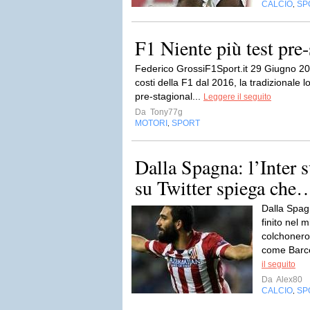
CALCIO
SP
,
F1 Niente più test pre-
Federico GrossiF1Sport.it 29 Giugno 2015
costi della F1 dal 2016, la tradizionale lo
pre-stagional...
Leggere il seguito
Da
Tony77g
MOTORI
SPORT
,
Dalla Spagna: l’Inter 
su Twitter spiega che
Dalla Spag
finito nel m
colchoneros
come Barce
il seguito
Da
Alex80
CALCIO
SP
,