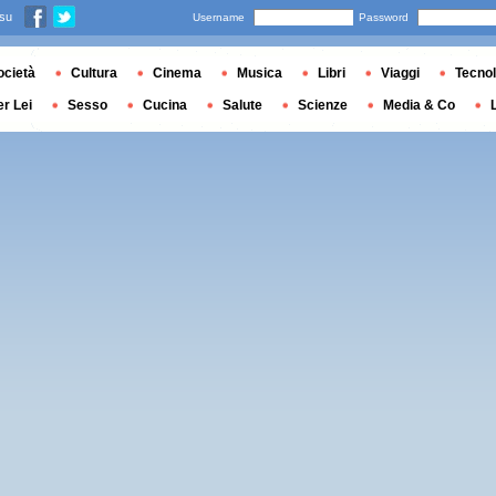
 su
Username
Password
ocietà
Cultura
Cinema
Musica
Libri
Viaggi
Tecnol
er Lei
Sesso
Cucina
Salute
Scienze
Media & Co