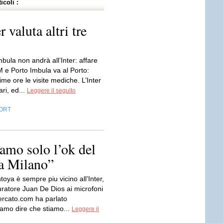
icoli :
 valuta altri tre
mbula non andrà all’Inter: affare
M e Porto Imbula va al Porto:
ime ore le visite mediche. L’Inter
ari, ed...
Leggere il seguito
ORT
amo solo l’ok del
 a Milano”
oya è sempre piu vicino all’Inter,
uratore Juan De Dios ai microfoni
ercato.com ha parlato
iamo dire che stiamo...
Leggere il