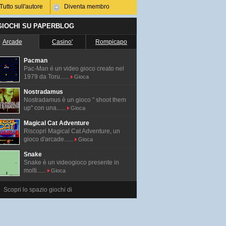
Tutto sull'autore
Diventa membro
 GIOCHI SU PAPERBLOG
Arcade
Casino'
Rompicapo
Pacman
Pac-Man é un video gioco creato nel
1979 da Toru......
Gioca
Nostradamus
Nostradamus è un gioco " shoot them
up" con una......
Gioca
Magical Cat Adventure
Riscopri Magical Cat Adventure, un
gioco d'arcade......
Gioca
Snake
Snake è un videogioco presente in
molti......
Gioca
Scopri lo spazio giochi di