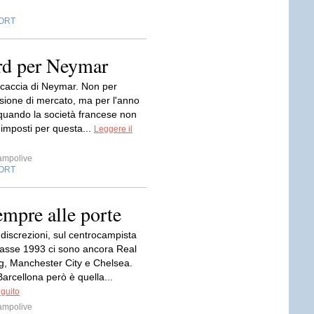
ORT
ord per Neymar
a caccia di Neymar. Non per
sione di mercato, ma per l'anno
quando la società francese non
i imposti per questa...
Leggere il
ampolive
ORT
empre alle porte
discrezioni, sul centrocampista
lasse 1993 ci sono ancora Real
g, Manchester City e Chelsea.
arcellona però è quella...
eguito
ampolive