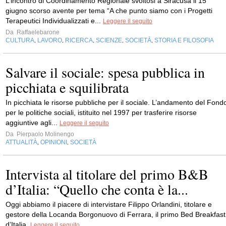
L’incontro di Coordinamento Regionale svoltosi a Siracusa il 15
giugno scorso avente per tema “A che punto siamo con i Progetti
Terapeutici Individualizzati e...
Leggere il seguito
Da
Raffaelebarone
CULTURA
LAVORO
RICERCA
SCIENZE
SOCIETÀ
STORIA E FILOSOFIA
,
,
,
,
,
Salvare il sociale: spesa pubblica in
picchiata e squilibrata
In picchiata le risorse pubbliche per il sociale. L’andamento del Fond
per le politiche sociali, istituito nel 1997 per trasferire risorse
aggiuntive agli...
Leggere il seguito
Da
Pierpaolo Molinengo
ATTUALITÀ
OPINIONI
SOCIETÀ
,
,
Intervista al titolare del primo B&B
d’Italia: “Quello che conta è la...
Oggi abbiamo il piacere di intervistare Filippo Orlandini, titolare e
gestore della Locanda Borgonuovo di Ferrara, il primo Bed Breakfast
d’Italia.
Leggere il seguito