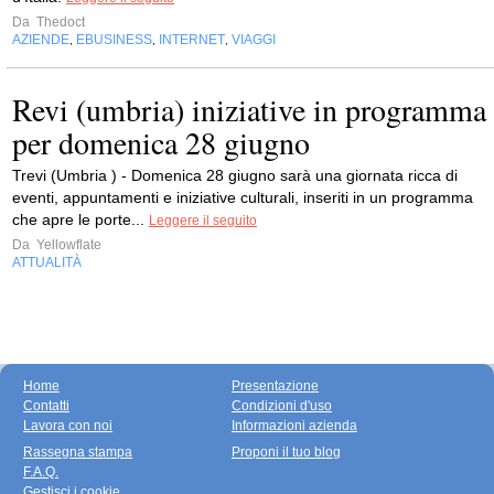
Da
Thedoct
AZIENDE
EBUSINESS
INTERNET
VIAGGI
,
,
,
Revi (umbria) iniziative in programma
per domenica 28 giugno
Trevi (Umbria ) - Domenica 28 giugno sarà una giornata ricca di
eventi, appuntamenti e iniziative culturali, inseriti in un programma
che apre le porte...
Leggere il seguito
Da
Yellowflate
ATTUALITÀ
Home
Presentazione
Contatti
Condizioni d'uso
Lavora con noi
Informazioni azienda
Rassegna stampa
Proponi il tuo blog
F.A.Q.
Gestisci i cookie