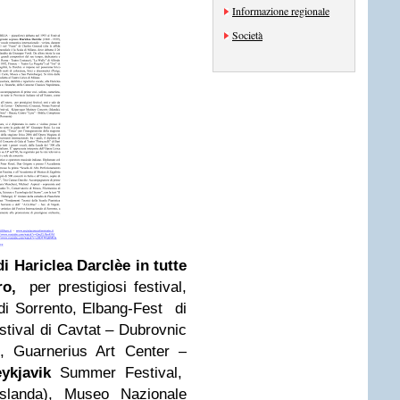
Informazione regionale
Società
di Hariclea Darclèe in tutte
ro,
per prestigiosi festival,
 di Sorrento, Elbang-Fest
di
tival di Cavtat – Dubrovnic
s, Guarnerius Art Center –
ykjavik
Summer Festival,
slanda), Museo Nazionale