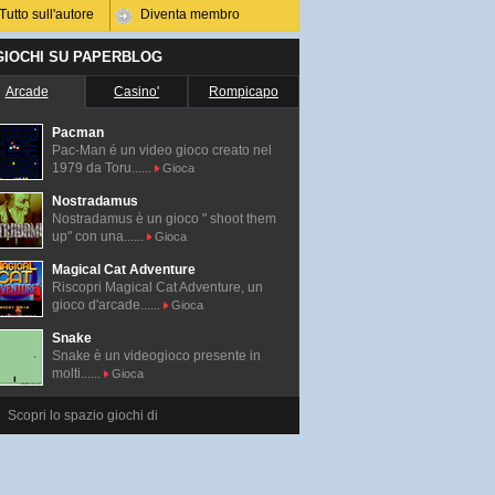
Tutto sull'autore
Diventa membro
 GIOCHI SU PAPERBLOG
Arcade
Casino'
Rompicapo
Pacman
Pac-Man é un video gioco creato nel
1979 da Toru......
Gioca
Nostradamus
Nostradamus è un gioco " shoot them
up" con una......
Gioca
Magical Cat Adventure
Riscopri Magical Cat Adventure, un
gioco d'arcade......
Gioca
Snake
Snake è un videogioco presente in
molti......
Gioca
Scopri lo spazio giochi di