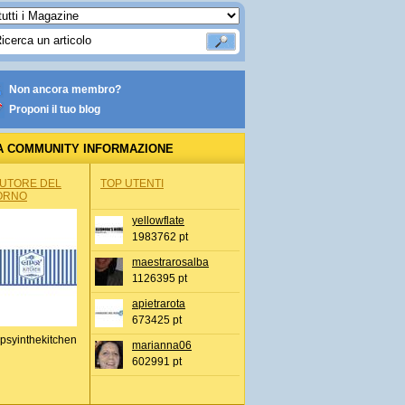
Non ancora membro?
Proponi il tuo blog
A COMMUNITY INFORMAZIONE
IONALE
AUTORE DEL
TOP UTENTI
ORNO
yellowflate
1983762 pt
maestrarosalba
1126395 pt
apietrarota
673425 pt
psyinthekitchen
marianna06
602991 pt