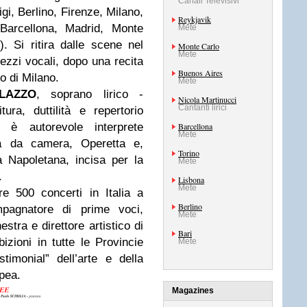
Canali Televisivi
igi, Berlino, Firenze, Milano,
Reykjavik
Barcellona, Madrid, Monte
Mete
. Si ritira dalle scene nel
Monte Carlo
Mete
ezzi vocali, dopo una recita
Buenos Aires
o di Milano.
Mete
ALAZZO
, soprano lirico -
Nicola Martinucci
Cantanti lirici
ura, duttilità e repertorio
, è autorevole interprete
Barcellona
Mete
ica da camera, Operetta e,
Torino
 Napoletana, incisa per la
Mete
.
Lisbona
Mete
tre 500 concerti in Italia a
Berlino
mpagnatore di prime voci,
Mete
estra e direttore artistico di
Bari
bizioni in tutte le Provincie
Mete
timonial” dell’arte e della
opea.
Magazines