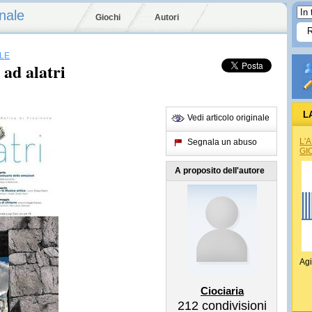
nale
Giochi
Autori
LE
 ad alatri
L
Vedi articolo originale
REG
L'
Segnala un abuso
GI
A proposito dell'autore
Agi
Ciociaria
212
condivisioni