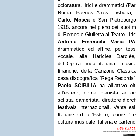
coloratura, lirici e drammatici (Par
Roma, Buenos Aires, Lisbona, 
Carlo,
Mosca
e San Pietroburgo)
1918, ancora nel pieno dei suoi m
di Romeo e Giulietta al Teatro Liric
Antonia Emanuela Maria P
drammatico ed affine, per tessit
vocale, alla Hariclea Darclèe
dell’Opera lirica italiana, mus
finanche, della Canzone Classica
casa discografica “Rega Records”
Paolo SCIBILIA
ha all’attivo ol
all’estero, come pianista acco
solista, camerista, direttore d’orch
festivals internazionali. Vanta esi
Italiane ed all’Estero, come “Tes
cultura musicale italiana e parten