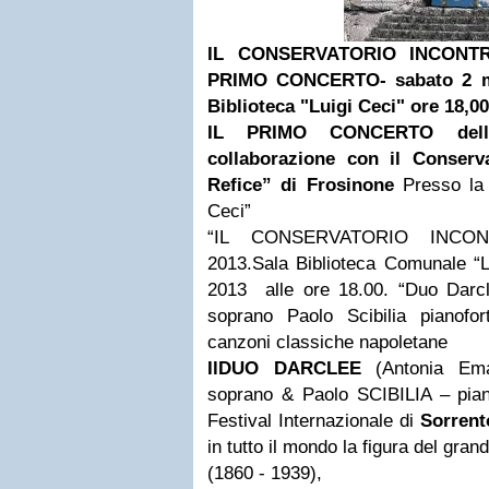
IL CONSERVATORIO INCONTR
PRIMO CONCERTO- sabato 2 ma
Biblioteca "Luigi Ceci" ore 18,0
I
L PRIMO CONCERTO dell’e
collaborazione con il Conserv
Refice” di Frosinone
Presso la 
Ceci”
“IL CONSERVATORIO INCO
2013.
Sala Biblioteca Comunale “L
2013 alle ore 18.00. “Duo Darc
soprano Paolo Scibilia pianofor
canzoni classiche napoletane
Il
DUO DARCLEE
(Antonia Em
soprano & Paolo SCIBILIA – piano
Festival Internazionale di
Sorrent
in tutto il mondo la figura del gra
(1860 - 1939),