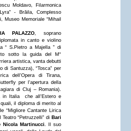
escu Moldavo, Filarmonica
“Lyra” - Brăila, Complesso
i, Museo Memoriale “Mihail
IA PALAZZO
, soprano
iplomata in canto e violino
a “ S.Pietro a Majella ” di
uito sotto la guida del M°
iera artistica, vanta debutti
lo di Santuzza), “Tosca” per
irica dell’Opera di Tirana,
terfly per l’apertura della
Magiara di Cluj – Romania).
in Italia
che all’Estero e
quali, il diploma di merito al
e “Migliore Cantante Lirica
l Teatro “Petruzzelli” di
Bari
re
Nicola Martinucci
. Il suo