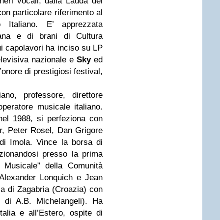
eneri vocali, dalla Lauda del
n particolare riferimento al
 Italiano. E’ apprezzata
liana e di brani di Cultura
i capolavori ha inciso su LP
televisiva nazionale e
Sky
ed
onore di prestigiosi festival,
liano, professore, direttore
 operatore musicale italiano.
el 1988, si perfeziona con
r, Peter Rosel, Dan Grigore
di Imola. Vince la borsa di
ezionandosi presso la prima
o Musicale” della Comunità
 Alexander Lonquich e Jean
a di Zagabria (Croazia) con
o di A.B. Michelangeli). Ha
alia e all’Estero, ospite di