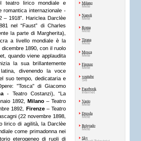
l teatro lirico mondiale e
Milano
Mete
 romantica internazionale -
Napoli
82 – 1918”. Hariclea Darclèe
Mete
1881 nel “Faust” di Charles
Roma
Mete
te la parte di Margherita),
Tirana
ra a livello mondiale è la
Mete
6 dicembre 1890, con il ruolo
Mosca
et, quando viene applaudita
Mete
izia la sua brillantemente
Firenze
Mete
latina, divenendo la voce
youtube
del suo tempo, dedicataria e
Siti
 Opere: "Tosca" di Giacomo
Facebook
Internet
a
- Teatro Costanzi), “La
ennaio 1892,
Milano
– Teatro
Vasto
Mete
embre 1892,
Firenze
– Teatro
Dresda
ascagni (22 novembre 1898,
Mete
irico di agilità, la Darclèe
Belgrado
Mete
ndiale come primadonna nei
Sky
torio eterogeneo di ruoli di