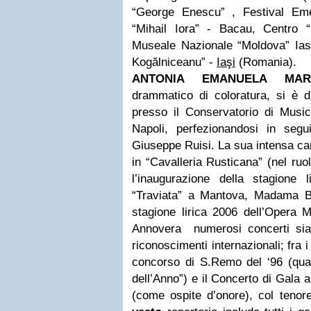
“George Enescu” , Festival Em
“Mihail Iora” - Bacau, Centro 
Museale Nazionale “Moldova” Ias
Kogălniceanu” -
Iaşi
(Romania).
ANTONIA EMANUELA MAR
drammatico di coloratura, si è d
presso il Conservatorio di Music
Napoli, perfezionandosi in seg
Giuseppe Ruisi. La sua intensa carr
in “Cavalleria Rusticana” (nel ruo
l’inaugurazione della stagione l
“Traviata” a Mantova, Madama But
stagione lirica 2006 dell’Opera 
Annovera
numerosi concerti sia 
riconoscimenti internazionali; fra i 
concorso di S.Remo del ‘96 (qual
dell’Anno”) e il Concerto di Gala a
(come ospite d’onore), col teno