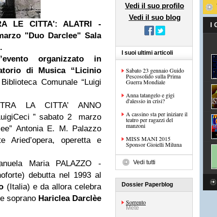
Vedi il suo profilo
Vedi il suo blog
A LE CITTA'
: ALATRI -
I
rzo "Duo Darclee" Sala
0.
I suoi ultimi articoli
vento organizzato in
atorio di Musica “Licinio
Sabato 23 gennaio Guido
Pescosolido sulla Prima
Biblioteca Comunale “Luigi
Guerra Mondiale
Anna tatangelo e gigi
d'alessio in crisi?
NTRA LA CITTA’ ANNO
A cassino sta per iniziare il
uigi
Ceci ” sabato 2 marzo
teatro per ragazzi del
manzoni
lee” Antonia E. M. Palazzo
MISS MANI 2015
te Arie
d’opera, operetta e
Sponsor Gioielli Miluna
anuela Maria PALAZZO -
Vedi tutti
forte) debutta nel 1993 al
Dossier Paperblog
o
(Italia) e da allora celebra
nde soprano
Hariclea Darclèe
Sorrento
Mete