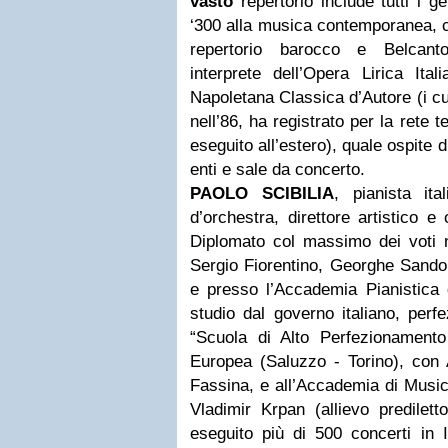
vasto
repertorio include tutti i g
‘300 alla musica contemporanea, co
repertorio barocco e Belcanto
interprete dell’Opera Lirica Ita
Napoletana Classica d’Autore (i cu
nell’86, ha registrato per la rete 
eseguito all’estero), quale ospite d’
enti e sale da concerto.
PAOLO SCIBILIA
, pianista ita
d’orchestra, direttore artistico e
Diplomato col massimo dei voti n
Sergio Fiorentino, Georghe Sando
e presso l’Accademia Pianistica 
studio dal governo italiano, perf
“Scuola di Alto Perfezionament
Europea (Saluzzo - Torino), con
Fassina, e all’Accademia di Music
Vladimir Krpan (allievo predilett
eseguito più di 500 concerti in It