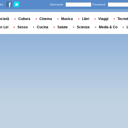
 su
Username
Password
ocietà
Cultura
Cinema
Musica
Libri
Viaggi
Tecnol
er Lei
Sesso
Cucina
Salute
Scienze
Media & Co