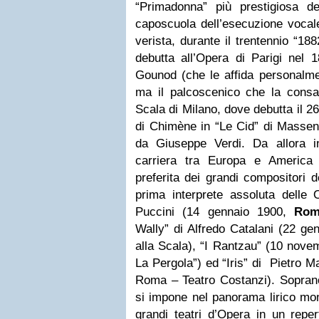
“Primadonna” più prestigiosa de
caposcuola dell’esecuzione vocale
verista, durante il trentennio “18
debutta all’Opera di Parigi nel 
Gounod (che le affida personalmen
ma il palcoscenico che la consac
Scala di Milano, dove debutta il 2
di Chimène in “Le Cid” di Massen
da Giuseppe Verdi. Da allora in
carriera tra Europa e America 
preferita dei grandi compositori 
prima interprete assoluta delle
Puccini (14 gennaio 1900,
Rom
Wally” di Alfredo Catalani (22 g
alla Scala), “I Rantzau” (10 nov
La Pergola”) ed “Iris” di
Pietro M
Roma – Teatro Costanzi). Soprano l
si impone nel panorama lirico mo
grandi teatri d’Opera in un reper