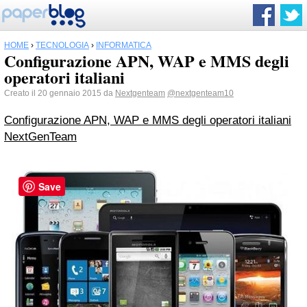
HOME
›
TECNOLOGIA
›
INFORMATICA
Configurazione APN, WAP e MMS degli
operatori italiani
Creato il 20 gennaio 2015 da
Nextgenteam
@nextgenteam10
Configurazione APN, WAP e MMS degli operatori italiani
NextGenTeam
Save