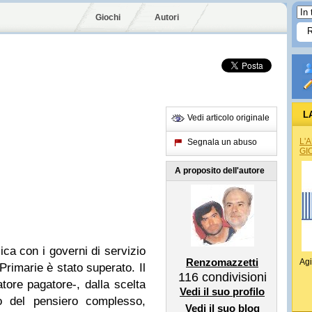
Giochi
Autori
L
Vedi articolo originale
L'
Segnala un abuso
GI
A proposito dell'autore
tica con i governi di servizio
Renzomazzetti
Agi
 Primarie è stato superato. Il
116
condivisioni
tore pagatore-, dalla scelta
Vedi il suo profilo
to del pensiero complesso,
Vedi il suo blog