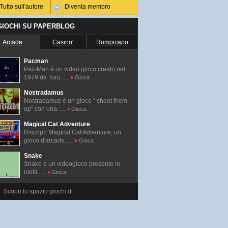
Tutto sull'autore
Diventa membro
 GIOCHI SU PAPERBLOG
Arcade
Casino'
Rompicapo
Pacman
Pac-Man é un video gioco creato nel
1979 da Toru......
Gioca
Nostradamus
Nostradamus è un gioco " shoot them
up" con una......
Gioca
Magical Cat Adventure
Riscopri Magical Cat Adventure, un
gioco d'arcade......
Gioca
Snake
Snake è un videogioco presente in
molti......
Gioca
Scopri lo spazio giochi di