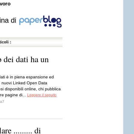
avoro
ina di
icoli :
 dei dati ha un
dati è in piena espansione ed
o nuovi Linked Open Data
i disponibili online, chi pubblica
re pagine di...
Leggere il seguito
ta7
re ......... di