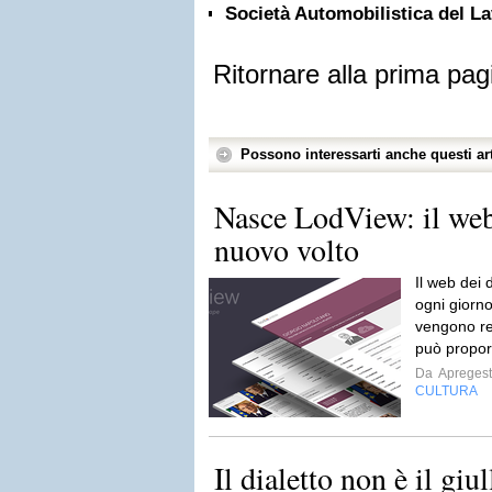
Società Automobilistica del L
Ritornare alla prima pag
Possono interessarti anche questi art
Nasce LodView: il web
nuovo volto
Il web dei 
ogni giorn
vengono res
può propor
Da
Apreges
CULTURA
Il dialetto non è il giulla