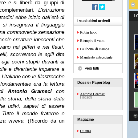
re e si liberò dai gruppi di
 complementari.
L’istruzione
I
ttadini ebbe inizio dall’età di
I suoi ultimi articoli
a si insegnava il linguaggio
a una commovente sensazione
Robin hood
piccole creature innocenti che
Riempire il vuoto
ano nei pifferi e nei flauti,
La liberta' di stampa
li, scorrevano le agili dita
Manifesto antecedente
 agli occhi stupiti davanti ai
acile e divertente imparare a
Vedi tutti
l’italiano con le filastrocche
Dossier Paperblog
 fondamentale era la lettura
 di
Antonio Gramsci
con
Antonio Gramsci
Filosofi
la storia, della storia della
he udivi, sapevi di essere
 Tutto il mondo fraterno e
Magazine
zza viveva.
(Ricordo da un
Cultura