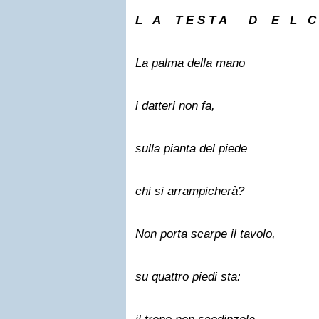
L A T E S T A D E L C H
La palma della mano
i datteri non fa,
sulla pianta del piede
chi si arrampicherà?
Non porta scarpe il tavolo,
su quattro piedi sta: