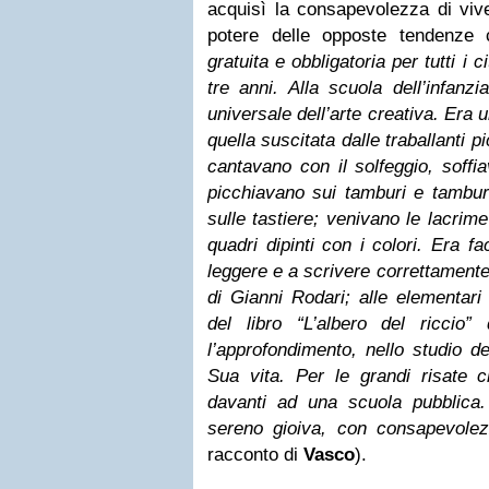
acquisì la consapevolezza di vive
potere delle opposte tendenze
gratuita e obbligatoria per tutti i ci
tre anni. Alla scuola dell’infanzi
universale dell’arte creativa. Er
quella suscitata dalle traballanti 
cantavano con il solfeggio, soffiav
picchiavano sui tamburi e tamburel
sulle tastiere; venivano le lacrime
quadri dipinti con i colori. Era f
leggere e a scrivere correttamente 
di Gianni Rodari; alle elementari
del libro “L’albero del riccio”
l’approfondimento, nello studio del
Sua vita. Per le grandi risate c
davanti ad una scuola pubblica.
sereno gioiva, con consapevole
racconto di
Vasco
).