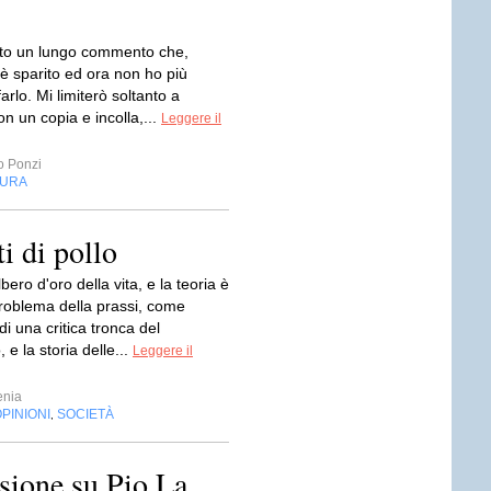
tto un lungo commento che,
è sparito ed ora non ho più
farlo. Mi limiterò soltanto a
on un copia e incolla,...
Leggere il
 Ponzi
TURA
ti di pollo
lbero d'oro della vita, e la teoria è
problema della prassi, come
i una critica tronca del
 e la storia delle...
Leggere il
enia
PINIONI
SOCIETÀ
,
ione su Pio La