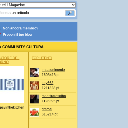
Non ancora membro?
Proponi il tuo blog
A COMMUNITY CULTURA
AUTORE DEL
TOP UTENTI
ORNO
intrattenimento
1608418 pt
lory663
1211328 pt
maestrarosalba
1126395 pt
psyinthekitchen
rimmel
615214 pt