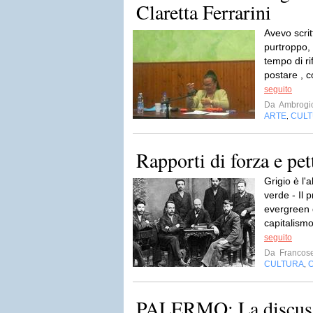
Claretta Ferrarini
Avevo scri
purtroppo, 
tempo di ri
postare , c
seguito
Da
Ambrogio
ARTE
CUL
,
Rapporti di forza e pet
Grigio è l'a
verde - Il 
evergreen d
capitalismo,
seguito
Da
Francos
CULTURA
O
,
PALERMO: La discuss