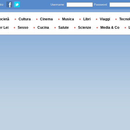
 su
Username
Password
ocietà
Cultura
Cinema
Musica
Libri
Viaggi
Tecnol
er Lei
Sesso
Cucina
Salute
Scienze
Media & Co