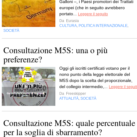
Galloni –, i Paesi promotori dei Trattati
europei (che in seguito avrebbero
portato...
Leggere il seguito
Da
Eurasia
CULTURA
POLITICA INTERNAZIONALE
,
,
SOCIETÀ
Consultazione M5S: una o più
preferenze?
Oggi gli iscritti certificati votano per il
nono punto della legge elettorale del
M5S dopo la scelta del proporzionale,
del collegio intermedio,...
Leggere il segui
Da
Freeskipper
ATTUALITÀ
SOCIETÀ
,
Consultazione M5S: quale percentuale
per la soglia di sbarramento?