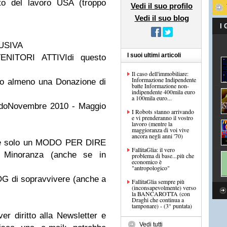
ato del lavoro USA (troppo
Vedi il suo profilo
Vedi il suo blog
I
USIVA
I suoi ultimi articoli
NITORI ATTIVI
di questo
Il caso dell'immobiliare:
Informazione Indipendente
tto almeno una
Donazione
di
batte Informazione non-
indipendente 400mila euro
a 100mila euro...
odo
Novembre 2010 - Maggio
I Robots stanno arrivando
e vi prenderanno il vostro
lavoro (mentre la
maggioranza di voi vive
ancora negli anni '70)
r è solo un MODO PER DIRE
FallitaGlia: il vero
 Minoranza (anche se in
problema di base...più che
economico è
"antropologico"
G di sopravvivere (anche a
FallitaGlia sempre più
(inconsapevolmente) verso
la BANCAROTTA (con
Draghi che continua a
tamponare) - (3° puntata)
r diritto alla
Newsletter
e
Vedi tutti