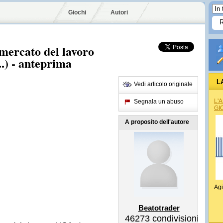
Giochi
Autori
 mercato del lavoro
.) - anteprima
L
Vedi articolo originale
L'
Segnala un abuso
GI
A proposito dell'autore
Agi
Beatotrader
46273
condivisioni