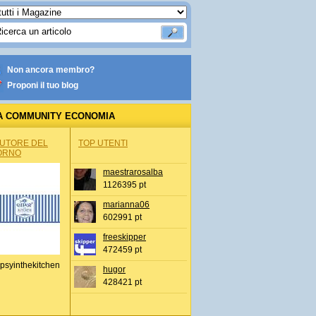
Non ancora membro?
Proponi il tuo blog
A COMMUNITY ECONOMIA
AUTORE DEL
TOP UTENTI
ORNO
maestrarosalba
1126395 pt
marianna06
602991 pt
freeskipper
472459 pt
psyinthekitchen
hugor
428421 pt