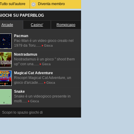
Tutto sull'autore
Diventa membro
 GIOCHI SU PAPERBLOG
Arcade
Casino'
Rompicapo
Pacman
Pac-Man é un video gioco creato nel
1979 da Toru......
Gioca
Nostradamus
Nostradamus è un gioco " shoot them
up" con una......
Gioca
Magical Cat Adventure
Riscopri Magical Cat Adventure, un
gioco d'arcade......
Gioca
Snake
Snake è un videogioco presente in
molti......
Gioca
Scopri lo spazio giochi di