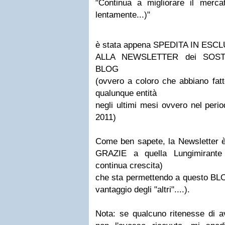
"Continua a migliorare il merc
lentamente...)"
è stata appena SPEDITA
IN ESCL
ALLA NEWSLETTER dei SOSTE
BLOG
(ovvero a coloro che abbiano fa
qualunque entità
negli ultimi mesi ovvero
nel peri
2011
)
Come ben sapete, la Newslette
GRAZIE a quella Lungimirante
continua crescita)
che sta permettendo a questo BLO
vantaggio degli "altri"....).
Nota:
se qualcuno ritenesse di ave