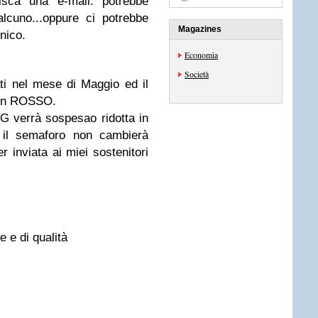
isca una e-mail: potrebbe
lcuno...oppure ci potrebbe
Magazines
nico.
Economia
Società
ti nel mese di Maggio ed il
in
ROSSO
.
LOG verrà sospesa
o ridotta in
 il semaforo non cambierà
er inviata ai miei
sostenitori
e e di qualità