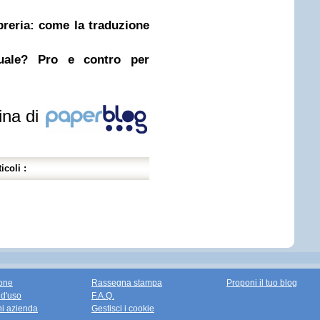
ibreria: come la traduzione
nuale? Pro e contro per
ina di
icoli :
one
Rassegna stampa
Proponi il tuo blog
 d'uso
F.A.Q.
ni azienda
Gestisci i cookie