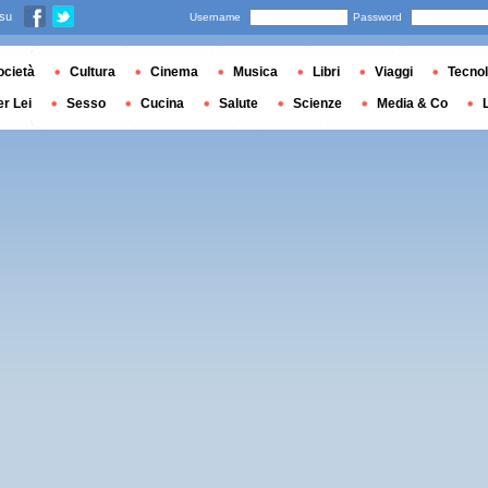
 su
Username
Password
ocietà
Cultura
Cinema
Musica
Libri
Viaggi
Tecnol
er Lei
Sesso
Cucina
Salute
Scienze
Media & Co