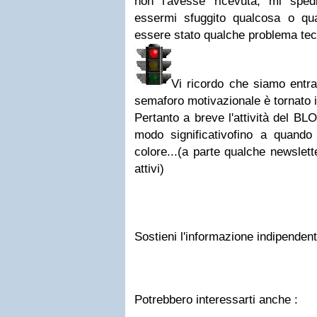
non l'avesse ricevuta, mi sped
essermi sfuggito qualcosa o qua
essere stato qualche probl
ema tec
V
i ricordo che siamo entra
semaforo motivazionale
è tornato 
Pertanto
a breve l'attività del B
modo significativo
fino a quando
colore...
(a parte qualche newslett
attivi
)
Sostieni l'informazione indipendent
Potrebbero interessarti anche :