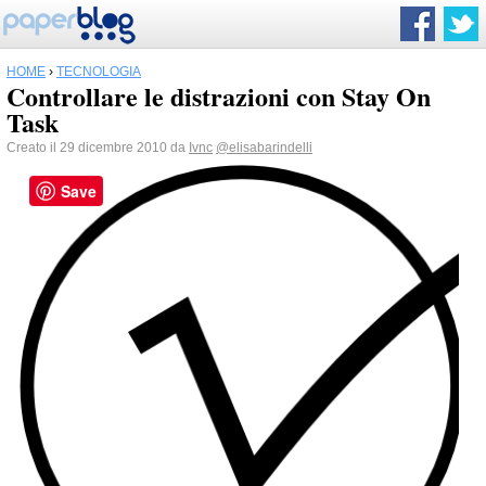
HOME
›
TECNOLOGIA
Controllare le distrazioni con Stay On
Task
Creato il 29 dicembre 2010 da
Ivnc
@elisabarindelli
Save