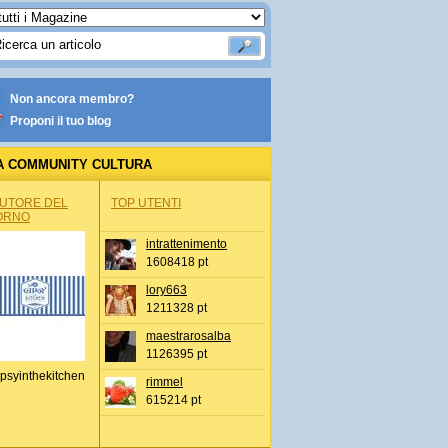
Non ancora membro?
Proponi il tuo blog
A COMMUNITY CULTURA
AUTORE DEL
TOP UTENTI
ORNO
intrattenimento
1608418 pt
lory663
1211328 pt
maestrarosalba
1126395 pt
psyinthekitchen
rimmel
615214 pt