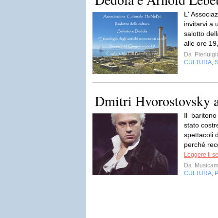
L' Associaz
invitarvi a
salotto del
alle ore 19,
Da
Pierluig
CULTURA
S
,
Dmitri Hvorostovsky a
Il bariton
stato costr
spettacoli 
perché rece
Leggere il s
Da
Musicam
CULTURA
,