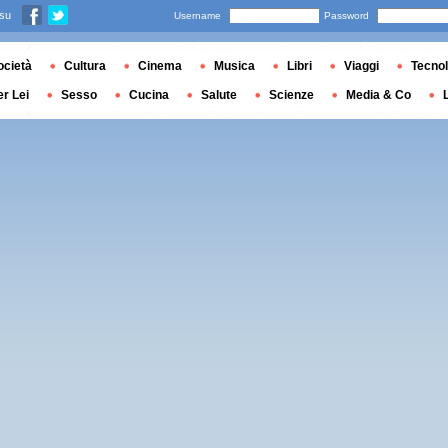
 su
Username
Password
ocietà
Cultura
Cinema
Musica
Libri
Viaggi
Tecnol
er Lei
Sesso
Cucina
Salute
Scienze
Media & Co