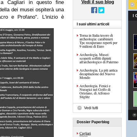
Vedi il suo blog
 a Cagliari in questo fine
adella dei musei ospiterà una
I
cro e Profano". L'inizio è
I suoi ultimi articoli
Torna in Italia tesoro di
archeologia: carabinieri
Tpc recuperano reperti per
9 milioni di Euro
Archeologia. Musei:
scoperti soffitti dipinti
all'archeologico di Palermo
Archeologia. La più antica
decapitazione del Nuovo
Mondo
Archeologia. Fenici e
Nuragici nel Golfo di
Oristano, di Alfonso
Stiglitz
Vedi tutti
Dossier Paperblog
Cagliari
Mete