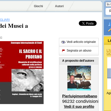
Giochi
Autori
GLIARI
dei Musei a
no
L
Vedi articolo originale
L'
Segnala un abuso
GI
A proposito dell'autore
Agi
Pierluigimontalbano
96232
condivisioni
Vedi il suo profilo