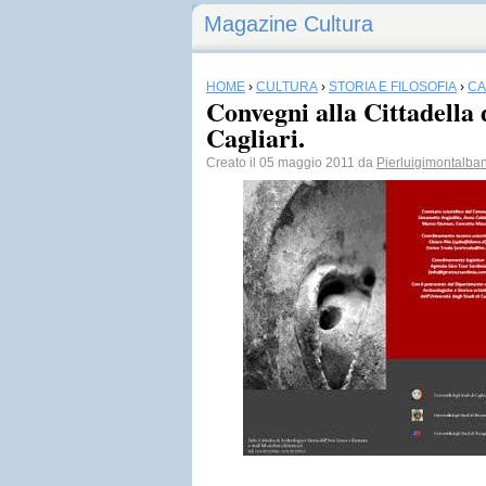
Magazine Cultura
HOME
›
CULTURA
›
STORIA E FILOSOFIA
›
CA
Convegni alla Cittadella 
Cagliari.
Creato il 05 maggio 2011 da
Pierluigimontalba