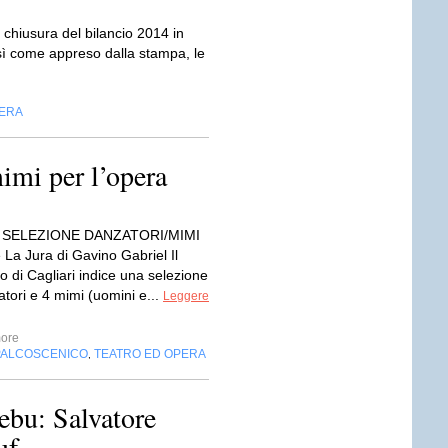
iusura del bilancio 2014 in
osì come appreso dalla stampa, le
PERA
mimi per l’opera
I SELEZIONE DANZATORI/MIMI
La Jura di Gavino Gabriel Il
co di Cagliari indice una selezione
tori e 4 mimi (uomini e...
Leggere
ore
PALCOSCENICO
TEATRO ED OPERA
,
bu: Salvatore
uf