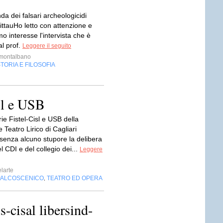
a dei falsari archeologicidi
ttauHo letto con attenzione e
mo interesse l'intervista che è
al prof.
Leggere il seguito
imontalbano
TORIA E FILOSOFIA
sl e USB
ie Fistel-Cisl e USB della
Teatro Lirico di Cagliari
senza alcuno stupore la delibera
l CDI e del collegio dei...
Leggere
elarte
PALCOSCENICO
TEATRO ED OPERA
,
s-cisal libersind-