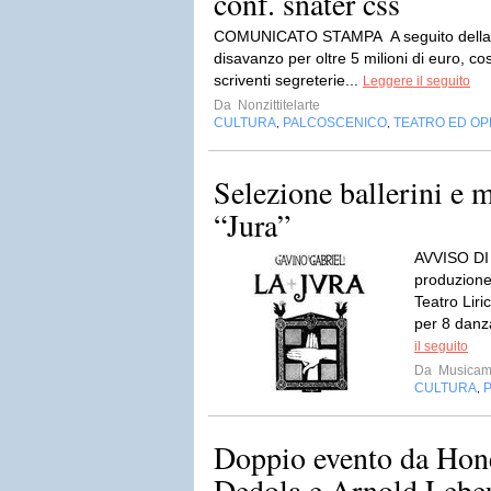
conf. snater css
COMUNICATO STAMPA A seguito della ch
disavanzo per oltre 5 milioni di euro, c
scriventi segreterie...
Leggere il seguito
Da
Nonzittitelarte
CULTURA
PALCOSCENICO
TEATRO ED O
,
,
Selezione ballerini e 
“Jura”
AVVISO D
produzione 
Teatro Liri
per 8 danza
il seguito
Da
Musicam
CULTURA
,
Doppio evento da Hone
Dedola e Arnold Lebe