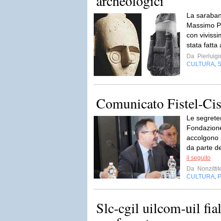
archeologici
La saraband
Massimo Pi
con vivissi
stata fatta 
Da
Pierluig
CULTURA
S
,
Comunicato Fistel-Ci
Le segreter
Fondazione 
accolgono 
da parte de
il seguito
Da
Nonzittit
CULTURA
,
Slc-cgil uilcom-uil fial