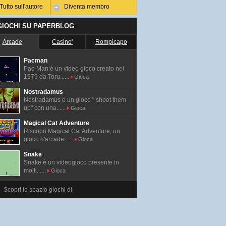
Tutto sull'autore
Diventa membro
 GIOCHI SU PAPERBLOG
Arcade
Casino'
Rompicapo
Pacman
Pac-Man é un video gioco creato nel
1979 da Toru......
Gioca
Nostradamus
Nostradamus è un gioco " shoot them
up" con una......
Gioca
Magical Cat Adventure
Riscopri Magical Cat Adventure, un
gioco d'arcade......
Gioca
Snake
Snake è un videogioco presente in
molti......
Gioca
Scopri lo spazio giochi di