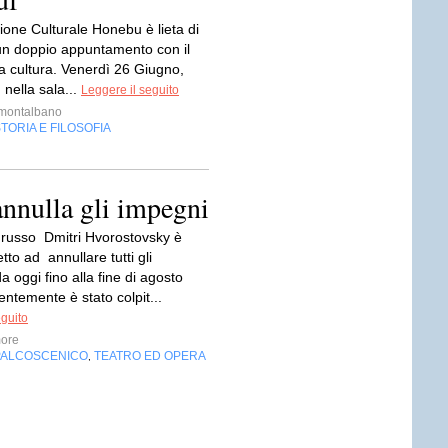
ione Culturale Honebu è lieta di
 un doppio appuntamento con il
la cultura. Venerdì 26 Giugno,
 nella sala...
Leggere il seguito
imontalbano
TORIA E FILOSOFIA
nnulla gli impegni
o russo Dmitri Hvorostovsky è
etto ad annullare tutti gli
da oggi fino alla fine di agosto
ntemente è stato colpit...
eguito
ore
PALCOSCENICO
TEATRO ED OPERA
,