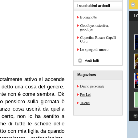
I suoi ultimi articoli
I
Buonanotte
Goodbye, osteofita,
goodbye
Copertina Rosa e Capelli
Corti
Lo spiego di nuovo
Vedi tutti
Magazines
totalmente attivo si accende
Diario personale
 detto una cosa del genere.
ente non è come sembra. Ok
Per Lei
o pensiero sulla giornata è
Talenti
pranzo cosa uscirà da quella
 certo, non lo ha sentito a
me di tutte le schede delle
tto con mia figlia da quando