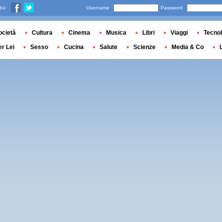
 su
Username
Password
ocietà
Cultura
Cinema
Musica
Libri
Viaggi
Tecnol
er Lei
Sesso
Cucina
Salute
Scienze
Media & Co