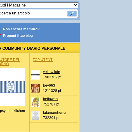
Non ancora membro?
Proponi il tuo blog
A COMMUNITY DIARIO PERSONALE
AUTORE DEL
TOP UTENTI
ORNO
yellowflate
1983762 pt
lory663
1211328 pt
belloweb
752787 pt
psyinthekitchen
fatamargherita
732391 pt