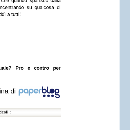
 che quando sparisco dalla
oncentrando su qualcosa di
ì a tutti!
nuale? Pro e contro per
ina di
icoli :