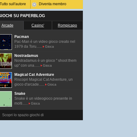
Tutto sull'autore
Diventa membro
 GIOCHI SU PAPERBLOG
Arcade
Casino'
Rompicapo
Pacman
Pac-Man é un video gioco creato nel
1979 da Toru......
Gioca
Nostradamus
Nostradamus è un gioco " shoot them
up" con una......
Gioca
Magical Cat Adventure
Riscopri Magical Cat Adventure, un
gioco d'arcade......
Gioca
Snake
Snake è un videogioco presente in
molti......
Gioca
Scopri lo spazio giochi di