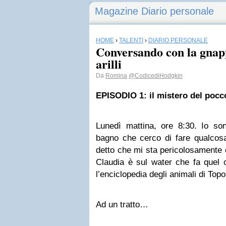
Magazine Diario personale
HOME
›
TALENTI
›
DIARIO PERSONALE
Conversando con la gnap
arilli
Da
Romina
@CodicediHodgkin
EPISODIO 1: il mistero del pocc
Lunedì mattina, ore 8:30. Io son
bagno che cerco di fare qualcosa
detto che mi sta pericolosamente c
Claudia è sul water che fa quel 
l’enciclopedia degli animali di Topo
Ad un tratto…