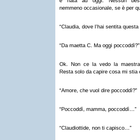
è nata ad oggi. Nessun beste
nemmeno occasionale, se è per qu
“Claudia, dove l’hai sentita questa
“Da maetta C. Ma oggi poccoddì?”
Ok. Non ce la vedo la maestra
Resta solo da capire cosa mi stia
“Amore, che vuol dire poccoddì?”
“Poccoddì, mamma, poccoddì…”
“Claudiottide, non ti capisco…”