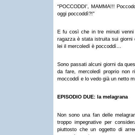
“POCCODDI’, MAMMA!!! Poccoddì
oggi poccoddì?!”
E fu così che in tre minuti venni
ragazza è stata istruita sui giorn
lei il mercoledì è poccoddì…
Sono passati alcuni giorni da ques
da fare, mercoledì proprio non r
moccoddì e lo vedo già un netto 
EPISODIO DUE: la melagrana
Non sono una fan delle melagran
troppo impegnative per conside
piuttosto che un oggetto di arre