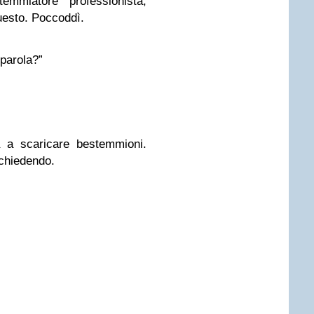
mmiatore professionista,
esto. Poccoddì.
 parola?”
 a scaricare bestemmioni.
 chiedendo.