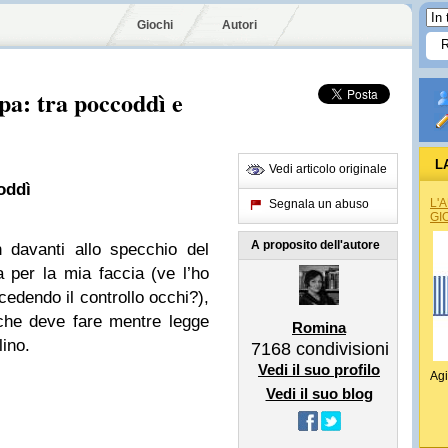
Giochi
Autori
pa: tra poccoddì e
L
Vedi articolo originale
oddì
L'
Segnala un abuso
GI
A proposito dell'autore
 davanti allo specchio del
 per la mia faccia (ve l’ho
edendo il controllo occhi?),
che deve fare mentre legge
Romina
lino.
7168
condivisioni
Vedi il suo profilo
Agi
Vedi il suo blog