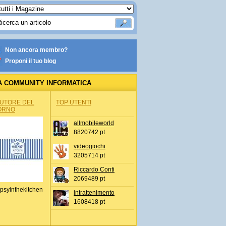
Non ancora membro?
Proponi il tuo blog
A COMMUNITY INFORMATICA
AUTORE DEL
TOP UTENTI
ORNO
allmobileworld
8820742 pt
videogiochi
3205714 pt
Riccardo Conti
2069489 pt
psyinthekitchen
intrattenimento
1608418 pt