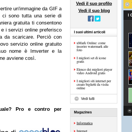
Vedi il suo profilo
vertire un'immagine da GIF a
Vedi il suo blog
i sono tutta una serie di
I
niera gratuita ti consentono
 e i servizi online preferisco
I suoi ultimi articoli
la da scaricare. Perciò con
uMark Online: come
uovo servizio online gratuito
inserire watermark alle
foto
 suo nome è Imverter e la
ne avviene così.
I migliori set di icone
gratis
Elenco dei migliori player
video Android gratis
I migliori siti internet per
creare biglietti da visita
online
Vedi tutti
nuale? Pro e contro per
Magazines
Informatica
Internet