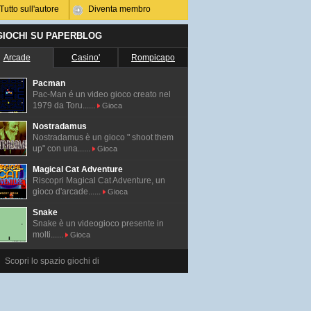
Tutto sull'autore
Diventa membro
 GIOCHI SU PAPERBLOG
Arcade
Casino'
Rompicapo
Pacman
Pac-Man é un video gioco creato nel
1979 da Toru......
Gioca
Nostradamus
Nostradamus è un gioco " shoot them
up" con una......
Gioca
Magical Cat Adventure
Riscopri Magical Cat Adventure, un
gioco d'arcade......
Gioca
Snake
Snake è un videogioco presente in
molti......
Gioca
Scopri lo spazio giochi di