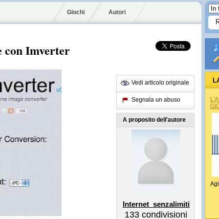
Giochi
Autori
e con Imverter
L
Vedi articolo originale
L'
Segnala un abuso
GI
A proposito dell'autore
Agi
Internet_senzalimiti
133
condivisioni