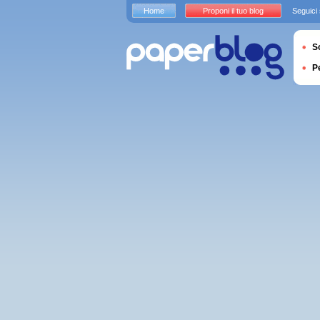
Home
Proponi il tuo blog
Seguici
S
P