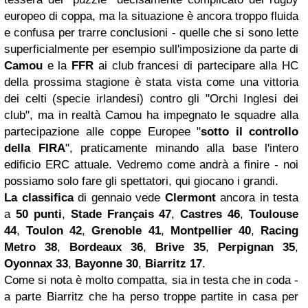
europeo di coppa, ma la situazione è ancora troppo fluida
e confusa per trarre conclusioni - quelle che si sono lette
superficialmente per esempio sull'imposizione da parte di
Camou
e la
FFR
ai club francesi di partecipare alla HC
della prossima stagione è stata vista come una vittoria
dei celti (specie irlandesi) contro gli "Orchi Inglesi dei
club", ma in realtà Camou ha impegnato le squadre alla
partecipazione alle coppe Europee "
sotto il controllo
della FIRA
", praticamente minando alla base l'intero
edificio ERC attuale. Vedremo come andrà a finire - noi
possiamo solo fare gli spettatori, qui giocano i grandi.
La classifica
di gennaio vede
Clermont
ancora in testa
a
50 punti
,
Stade Français 47
,
Castres 46
,
Toulouse
44
,
Toulon 42
,
Grenoble 41
,
Montpellier 40
,
Racing
Metro 38
,
Bordeaux
36
,
Brive 35
,
Perpignan 35
,
Oyonnax 33
,
Bayonne 30
,
Biarritz 17
.
Come si nota è molto compatta, sia in testa che in coda -
a parte Biarritz che ha perso troppe partite in casa per