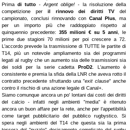
Prima
di tutto
-
Argent oblige!
- la risoluzione della
competizione per
il rinnovo dei diritti TV
del
campionato, conclusi rinnovando con
Canal Plus
, ma
per un importo più che raddoppiato rispetto al
quinquennio precedente:
355 milioni € su 5 anni
, le
prime due stagioni 70 milioni per poi crescere a 72.
L'accordo prevede la trasmissione di TUTTE le partite di
T14, più un notevole ampliamento sia dei programmi
legati al rugby che un aumento sia delle trasmissioni sia
dei soldi per la serie cadetta
ProD2
. L'aumento è
consistente e premia la sfida della LNR che aveva rotto il
contratto precedente sfruttando una "
exit clause
" anche
contro il rischio di una azione legale di Canal+.
Siamo comunque ancora un po' lontani dai costi dei diritti
del calcio - infatti negli ambienti "media" è ritenuto
ancora un buon affare per la rete, anche per l'appetibilità
come target pubblicitario del pubblico rugbystico. Si
spera negli ambienti del T14 che questa sia la prima
tessera del "puzzle" decisamente complicato del rugby