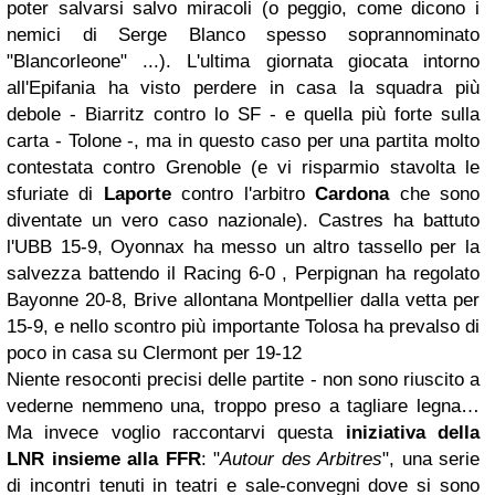
poter salvarsi salvo miracoli (o peggio, come dicono i
nemici di Serge Blanco spesso soprannominato
"Blancorleone" ...). L'ultima giornata giocata intorno
all'Epifania ha visto perdere in casa la squadra più
debole - Biarritz contro lo SF - e quella più forte sulla
carta - Tolone -, ma in questo caso per una partita molto
contestata contro Grenoble (e vi risparmio stavolta le
sfuriate di
Laporte
contro l'arbitro
Cardona
che sono
diventate un vero caso nazionale). Castres ha battuto
l'UBB 15-9, Oyonnax ha messo un altro tassello per la
salvezza battendo il Racing 6-0 , Perpignan ha regolato
Bayonne 20-8, Brive allontana Montpellier dalla vetta per
15-9, e nello scontro più importante Tolosa ha prevalso di
poco in casa su Clermont per 19-12
Niente resoconti precisi delle partite - non sono riuscito a
vederne nemmeno una, troppo preso a tagliare legna…
Ma invece voglio raccontarvi questa
iniziativa della
LNR insieme alla FFR
: "
Autour des Arbitres
", una serie
di incontri tenuti in teatri e sale-convegni dove si sono