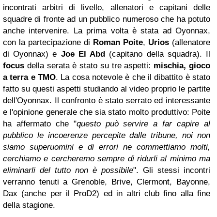
incontrati arbitri di livello, allenatori e capitani delle
squadre di fronte ad un pubblico numeroso che ha potuto
anche intervenire. La prima volta è stata ad Oyonnax,
con la partecipazione di
Roman Poite
,
Urios
(allenatore
di Oyonnax) e
Joe El Abd
(capitano della squadra). Il
focus
della serata è stato su tre aspetti:
mischia, gioco
a terra e TMO
. La cosa notevole è che il dibattito è stato
fatto su questi aspetti studiando al video proprio le partite
dell'Oyonnax. Il confronto è stato serrato ed interessante
e l'opinione generale che sia stato molto produttivo: Poite
ha affermato che "
questo può servire a far capire al
pubblico le incoerenze percepite dalle tribune, noi non
siamo superuomini e di errori ne commettiamo molti,
cerchiamo e cercheremo sempre di ridurli al minimo ma
eliminarli del tutto non è possibile
". Gli stessi incontri
verranno tenuti a Grenoble, Brive, Clermont, Bayonne,
Dax (anche per il ProD2) ed in altri club fino alla fine
della stagione.