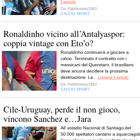
il seguito
Da
Pablitosway1983
CALCIO
SPORT
,
Ronaldinho vicino all’Antalyaspor:
coppia vintage con Eto’o?
Ronaldinho continuerà a giocare a
calcio. Terminato il contratto con i
messicani del Queretaro, il brasiliano
deve ancora decidere la prossima
destinazione. Le...
Leggere il seguito
Da
Pablitosway1983
CALCIO
SPORT
,
Cile-Uruguay, perde il non gioco,
vincono Sanchez e…Jara
All' estadio Nacionàl di Santiago del
50.000 spettatori cantano a squarciagol