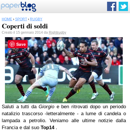
HOME
›
SPORT
›
RUGBY
Coperti di soldi
Creato il 15 gennaio 2014 da
Rightrugby
Save
Saluti a tutti da
Giorgio
e ben ritrovati dopo un periodo
natalizio trascorso -letteralmente - a lume di candela o
lampada a petrolio. Veniamo alle ultime notizie dalla
Francia e dal suo
Top14
.