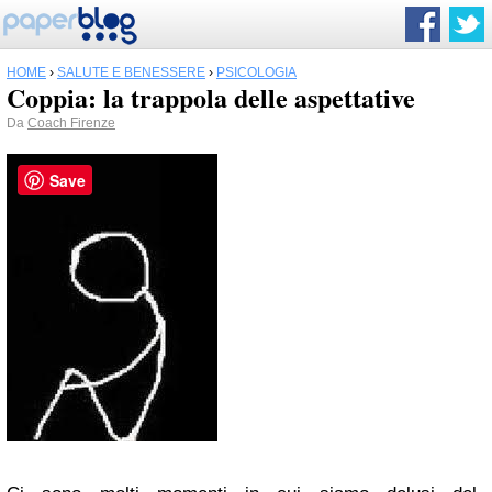
HOME
›
SALUTE E BENESSERE
›
PSICOLOGIA
Coppia: la trappola delle aspettative
Da
Coach Firenze
Save