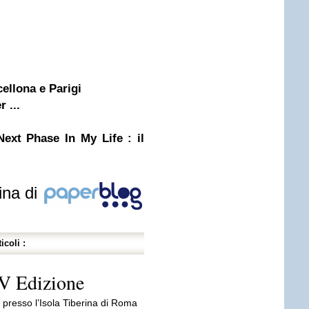
cellona e Parigi
 ...
ext Phase In My Life : il
ina di
icoli :
V Edizione
 presso l’Isola Tiberina di Roma