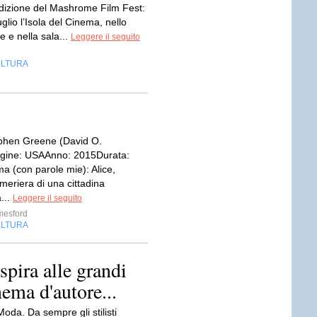
edizione del Mashrome Film Fest:
uglio l’Isola del Cinema, nello
 e nella sala...
Leggere il seguito
LTURA
phen Greene (David O.
igine: USAAnno: 2015Durata:
a (con parole mie): Alice,
meriera di una cittadina
a...
Leggere il seguito
mesford
LTURA
pira alle grandi
ema d'autore...
da. Da sempre gli stilisti