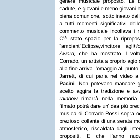
genere musicale proposto. Le 
cadute, e giovani e meno giovani 
piena comunione, sottolineato dal
a tutti momenti significativi dell
commento musicale incollava i ri
C’è stato spazio per la ripropos
“ambient”
Eclipse,
vincitore
agli
Ho
Award,
che ha mostrato il volt
Corrado, un artista a proprio agio
alla fine arriva l’omaggio al punto d
Jarrett, di cui parla nel video 
Pacini.
Non potevano mancare gli
scelto aggira la tradizione e av
rainbow
rimarrà nella memoria 
filmato potrà dare un’idea più pre
musica di Corrado Rossi sopra og
prezioso collante di una serata mo
atmosferico, riscaldata dagli inten
propositi. E che l’anno nuo