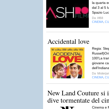
la quarta 
dal 3 al 5 l
Spazio Luce
Da
Af68
CINEMA
CU
,
Accidental love
Regia: Ste
Russell)Or
100'La tram
giovane ca
dell'Indian
Da
Misterja
CINEMA
CU
,
New Land Couture si is
dive tormentate del cin
Cinema e Mo