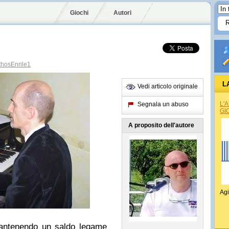
Giochi
Autori
hosEnrile1
L
Vedi articolo originale
L'
Segnala un abuso
GI
A proposito dell'autore
Agi
antenendo un saldo legame