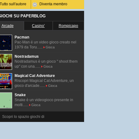
Tutto sull'autore
Diventa membro
 GIOCHI SU PAPERBLOG
Arcade
Casino'
Rompicapo
Pacman
Pac-Man é un video gioco creato nel
1979 da Toru......
Gioca
Nostradamus
Nostradamus è un gioco " shoot them
up" con una......
Gioca
Magical Cat Adventure
Riscopri Magical Cat Adventure, un
gioco d'arcade......
Gioca
Snake
Snake è un videogioco presente in
molti......
Gioca
Scopri lo spazio giochi di