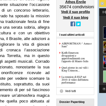
Athos Enrile
ente situazione l’occasione
35674
condivisioni
di un concorso letterario,
Vedi il suo profilo
I
rrado ha sposato la mission
Vedi il suo blog
a tradizionale festa di fine
 una serata sobria, allegra
cultura e con un obiettivo
I suoi ultimi articoli
a, il Brasile, alle adozioni a
AIRPORTMAN-“ Anna e
gliorare la vita di giovani
Sam”
i cronaca l’associazione
Keith Emerson:
na Torretta
, ma in questo
divagazioni e
approfondimenti con
li aspetti musicali.
Corrado
l'apporto di Mauro Selis
zionato, nonostante la sua
Quel giorno in cui vidi i
King Crimson...
onorificenze ricevute ad
La reunion di ELP nel
ote per vedere scemare la
2010: il video dell'intera
performance
tituito, soprattutto, da suoi
elemento di per sé fascinoso
Vedi tutti
reare un’atmosfera magica
he quella poco abituata al
Dossier Paperblog