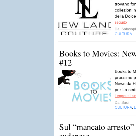
trovano fon
collezioni 
della Dolce
seguito
Da
Sofasop
CULTURA
Books to Movies: Ne
#12
Books to M
prossime p
News da Ho
per La sedi
Leggere il s
Da
Susi
CULTURA
L
,
Sul “mancato arresto” 
sudanese