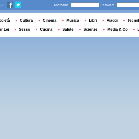
 su
Username
Password
ocietà
Cultura
Cinema
Musica
Libri
Viaggi
Tecnol
er Lei
Sesso
Cucina
Salute
Scienze
Media & Co