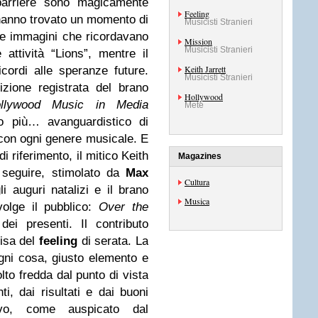
barriere sono magicamente
Feeling
hanno trovato un momento di
Musicisti Stranieri
le immagini che ricordavano
Mission
Musicisti Stranieri
e attività “Lions”, mentre il
Keith Jarrett
cordi alle speranze future.
Musicisti Stranieri
izione registrata del brano
Hollywood
llywood Music in Media
Mete
o più… avanguardistico di
 con ogni genere musicale.
E
i riferimento, il mitico Keith
Magazines
a seguire, stimolato da
Max
Cultura
 auguri natalizi e il brano
Musica
volge il pubblico:
Over the
dei presenti.
Il contributo
cisa del
feeling
di serata.
La
ni cosa, giusto elemento e
lto fredda dal punto di vista
ti, dai risultati e dai buoni
vo, come auspicato dal