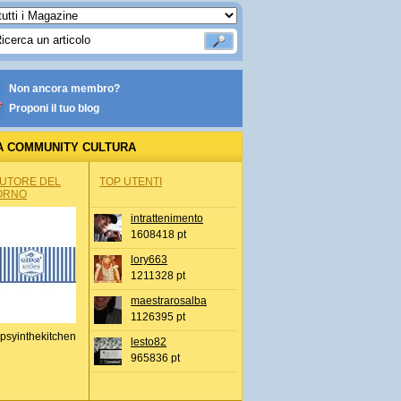
Non ancora membro?
Proponi il tuo blog
A COMMUNITY CULTURA
AUTORE DEL
TOP UTENTI
ORNO
intrattenimento
1608418 pt
lory663
1211328 pt
maestrarosalba
1126395 pt
psyinthekitchen
lesto82
965836 pt