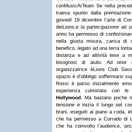
con
MusicArTeam
Se nella preced
traeva spunto dalla premiazione 
giovedì 19 dicembre l’arte di Co
dei
Lions
,
e la partecipazione ad un
anno ha permesso di confezionare
nella giusta misura, carica di 
benefico, legato ad una terra lontan
distanza e ad attività tese a mi
bisognosi di aiuto.
Ad onor d
organizzatrice è
Lions Club Savo
spazio è d’obbligo soffermarsi sug
Rossi è parso inizialmente emo
esperienza culminata con le 
Hollywood
. Ma bastano poche n
tensione e inizia il lungo set cos
brani, eseguiti al piano a coda, 
che ha permesso a Corrado di c
che ha coinvolto l’audience, anc