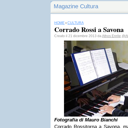
Magazine Cultura
HOME
›
CULTURA
Corrado Rossi a Savona
Creato il 21 dicembre 2013 da
Athos Enrile
@At
Fotografia di Mauro Bianchi
Corrado Rossi
torna a Savona, m