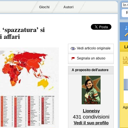
Giochi
Autori
 ‘spazzatura’ si
i affari
L
Vedi articolo originale
L'
Segnala un abuso
GI
A proposito dell'autore
Agi
Lioneisy
431
condivisioni
Vedi il suo profilo