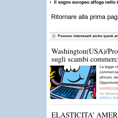
Il sogno europeo affoga nello t
Ritornare alla prima pag
Possono interessarti anche questi art
Washington(USA)/Pror
sugli scambi commerci
La legge ch
commerciali 
africani, 
Opportunity
Leggere il s
Da
Mariann
AFRICA
SO
,
ELASTICITA’ AMER