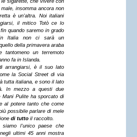
le sigarette, che vivere con
sì male, insomma ancora non
tta è un’altra. Noi italiani
giarsi, il mitico Totò ce lo
 fin quando saremo in grado
 in Italia non ci sarà un
quello della primavera araba
e tantomeno un terremoto
nno fa in Islanda.
i arrangiarsi, è il suo lato
come la Social Street di via
tutta italiana, e sono il lato
età. In mezzo a questi due
e Mani Pulite ha sporcato di
e al potere tanto che come
iù possibile parlare di mele
zione
di tutto
il raccolto.
i siamo l’unico paese che
negli ultimi 45 anni mostra