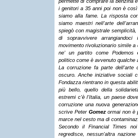
permette di comprare la benzina e 
i genitori a 35 anni poi non è co
siamo alla fame. La risposta corre
siamo maestri nell’arte dell’arran
spiegò con magistrale semplicità,
di sopravvivere arrangiandoci
movimento rivoluzionario simile a 
ne’ un partito come Podemos 
politico come è avvenuto qualche a
La corruzione fa parte dell’arte d
oscuro. Anche iniziative sociali 
Fondazza rientrano in questa abilità 
più bello, quello della solidari
estremi c’è l’Italia, un paese dov
corruzione una nuova generazion
scrive Peter
Gomez
ormai non è p
marce nel cesto ma di contamina
Secondo il Financial Times no
regredisce, nessun’altra nazione 