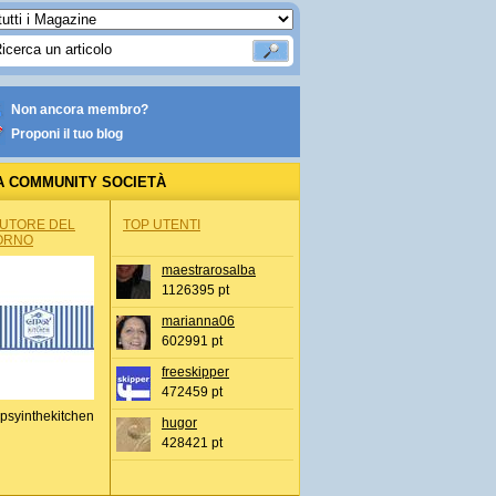
Non ancora membro?
Proponi il tuo blog
A COMMUNITY SOCIETÀ
AUTORE DEL
TOP UTENTI
ORNO
maestrarosalba
1126395 pt
marianna06
602991 pt
freeskipper
472459 pt
psyinthekitchen
hugor
428421 pt