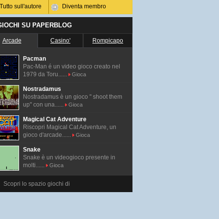
Tutto sull'autore
Diventa membro
 GIOCHI SU PAPERBLOG
Arcade
Casino'
Rompicapo
Pacman
Pac-Man é un video gioco creato nel
1979 da Toru......
Gioca
Nostradamus
Nostradamus è un gioco " shoot them
up" con una......
Gioca
Magical Cat Adventure
Riscopri Magical Cat Adventure, un
gioco d'arcade......
Gioca
Snake
Snake è un videogioco presente in
molti......
Gioca
Scopri lo spazio giochi di