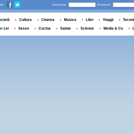
 su
Username
Password
ocietà
Cultura
Cinema
Musica
Libri
Viaggi
Tecnol
er Lei
Sesso
Cucina
Salute
Scienze
Media & Co