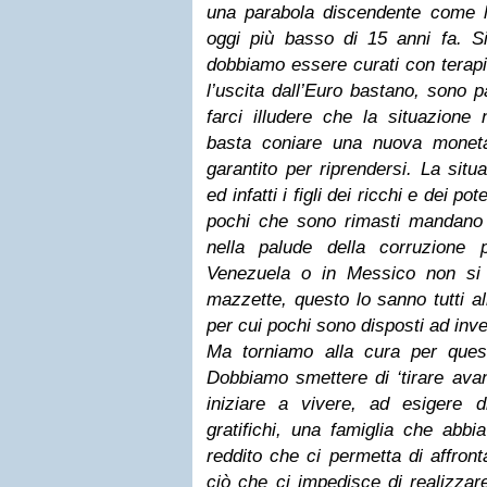
una parabola discendente come la
oggi più basso di 15 anni fa. 
dobbiamo essere curati con terapi
l’uscita dall’Euro bastano, sono pa
farci illudere che la situazion
basta coniare una nuova moneta 
garantito per riprendersi. La sit
ed infatti i figli dei ricchi e dei pot
pochi che sono rimasti mandano a
nella palude della corruzione p
Venezuela o in Messico non si 
mazzette, questo lo sanno tutti al
per cui pochi sono disposti ad inve
Ma torniamo alla cura per ques
Dobbiamo smettere di ‘tirare avant
iniziare a vivere, ad esigere 
gratifichi, una famiglia che abb
reddito che ci permetta di affronta
ciò che ci impedisce di realizzar