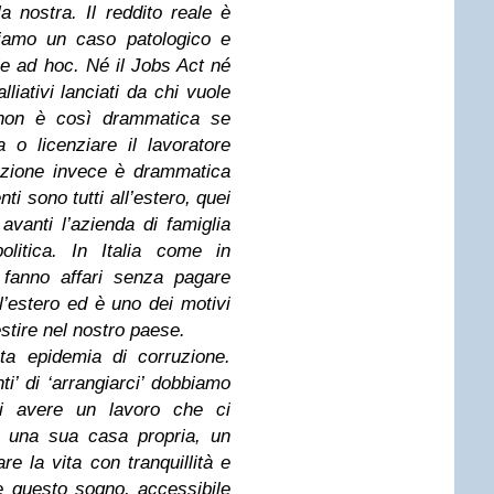
 nostra. Il reddito reale è
Siamo un caso patologico e
e ad hoc. Né il Jobs Act né
lliativi lanciati da chi vuole
e non è così drammatica se
o licenziare il lavoratore
uazione invece è drammatica
enti sono tutti all’estero, quei
vanti l’azienda di famiglia
olitica. In Italia come in
fanno affari senza pagare
l’estero ed è uno dei motivi
stire nel nostro paese.
ta epidemia di corruzione.
i’ di ‘arrangiarci’ dobbiamo
di avere un lavoro che ci
ia una sua casa propria, un
re la vita con tranquillità e
e questo sogno, accessibile