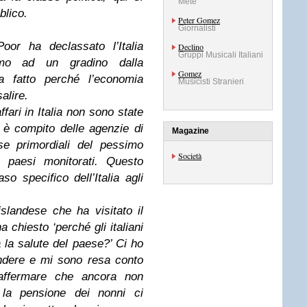
Mete
blico.
Peter Gomez
Giornalisti
or ha declassato l’Italia
Declino
Gruppi Musicali Italiani
mo ad un gradino dalla
Gomez
ha fatto perché l’economia
Musicisti Stranieri
alire.
ffari in Italia non sono state
è compito delle agenzie di
Magazine
use primordiali del pessimo
Società
i paesi monitorati. Questo
so specifico dell’Italia agli
slandese che ha visitato il
 chiesto ‘perché gli italiani
a la salute del paese?’ Ci ho
ndere e mi sono resa conto
affermare che ancora non
 la pensione dei nonni ci