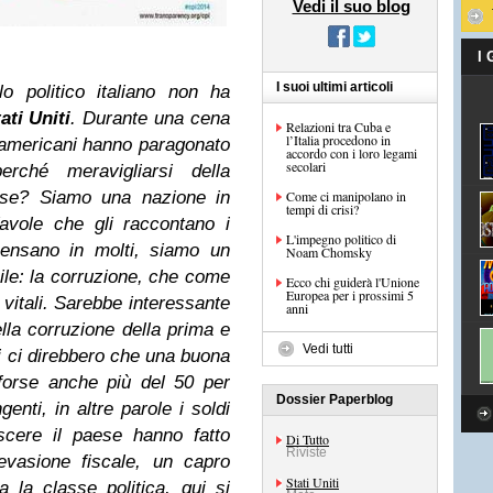
Vedi il suo blog
I
I suoi ultimi articoli
o politico italiano non ha
ati Uniti
. Durante una cena
Relazioni tra Cuba e
l’Italia procedono in
i americani hanno paragonato
accordo con i loro legami
secolari
perché meravigliarsi della
aese? Siamo una nazione in
Come ci manipolano in
tempi di crisi?
avole che gli raccontano i
L'impegno politico di
 pensano in molti, siamo un
Noam Chomsky
ile: la corruzione, che come
Ecco chi guiderà l'Unione
Europea per i prossimi 5
i vitali. Sarebbe interessante
anni
ella corruzione della prima e
Vedi tutti
ti ci direbbero che una buona
 forse anche più del 50 per
Dossier Paperblog
enti, in altre parole i soldi
scere il paese hanno fatto
Di Tutto
Riviste
 evasione fiscale, un capro
Stati Uniti
a la classe politica, qui si