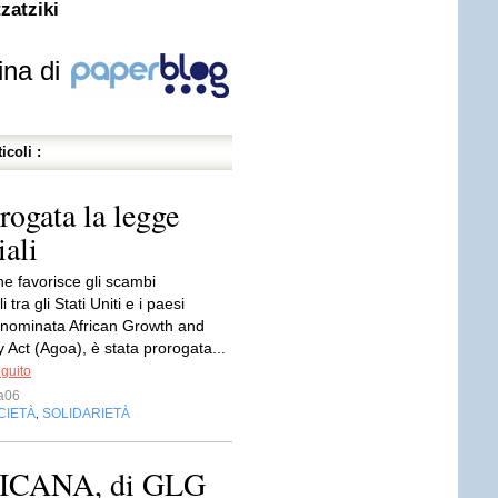
zatziki
ina di
icoli :
ogata la legge
ali
e favorisce gli scambi
tra gli Stati Uniti e i paesi
denominata African Growth and
 Act (Agoa), è stata prorogata...
eguito
a06
CIETÀ
SOLIDARIETÀ
,
ICANA, di GLG