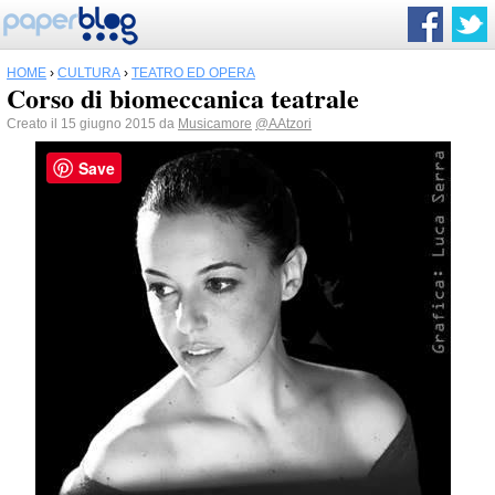
HOME
›
CULTURA
›
TEATRO ED OPERA
Corso di biomeccanica teatrale
Creato il 15 giugno 2015 da
Musicamore
@AAtzori
Save