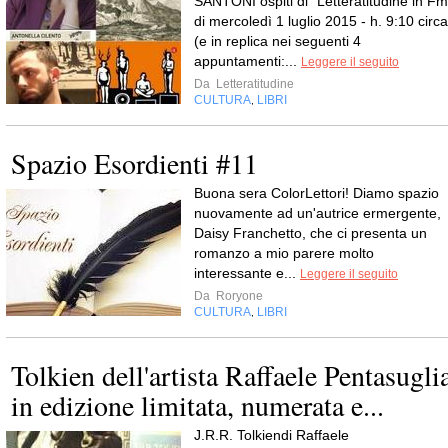
SANTONI ospiti di “Letteratitudine in Fm
di mercoledì 1 luglio 2015 - h. 9:10 circa
(e in replica nei seguenti 4
appuntamenti:...
Leggere il seguito
Da
Letteratitudine
CULTURA
LIBRI
,
Spazio Esordienti #11
Buona sera ColorLettori! Diamo spazio
nuovamente ad un'autrice ermergente,
Daisy Franchetto, che ci presenta un
romanzo a mio parere molto
interessante e...
Leggere il seguito
Da
Roryone
CULTURA
LIBRI
,
Tolkien dell'artista Raffaele Pentasugli
in edizione limitata, numerata e...
J.R.R. Tolkiendi Raffaele