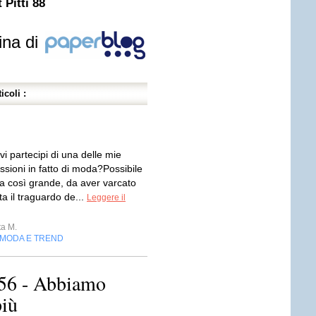
Pitti 88
ina di
icoli :
vi partecipi di una delle mie
lessioni in fatto di moda?Possibile
ia così grande, da aver varcato
ta il traguardo de...
Leggere il
a M.
MODA E TREND
456 - Abbiamo
più