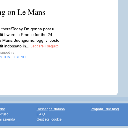
ing on Le Mans
t there!Today I'm gonna post u
tfit I worn in France for the 24
e Mans.Buongiorno, oggi vi posto
fit indossato in...
Leggere il seguito
smoothie
MODA E TREND
one
Rassegna stampa
Proponi il tuo blog
 d'uso
F.A.Q.
ni azienda
Gestisci i cookie