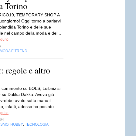
a Torino
ICO19, TEMPORARY SHOP A
ngiorno! Oggi torno a parlarvi
plendida Torino e delle sue
le nel campo della moda e del...
eguito
a
MODA E TREND
 regole e altro
o commento su BOLS, Leibniz si
to su Dakka Dakka. Aveva già
avrebbe avuto sotto mano il
, infatti, adesso ha postato...
eguito
s94
ISMO
HOBBY
TECNOLOGIA
,
,
,