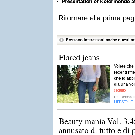
Presentation of Kolormondo at 
Ritornare alla prima pag
Possono interessarti anche questi art
Flared jeans
Volete che 
recenti rif
che io abb
già una vol
seguito
Da
Benedett
LIFESTYLE
,
Beauty mania Vol. 3.
annusato di tutto e di 