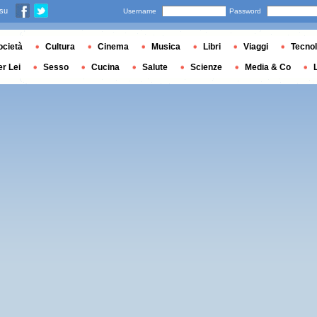
 su
Username
Password
ocietà
Cultura
Cinema
Musica
Libri
Viaggi
Tecnol
er Lei
Sesso
Cucina
Salute
Scienze
Media & Co