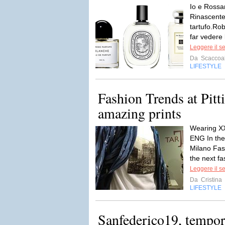
Io e Rossa
Rinascente
tartufo.Ro
far vedere 
Leggere il s
Da
Scaccoal
LIFESTYLE
Fashion Trends at Pit
amazing prints
Wearing XXV
ENG In the
Milano Fas
the next fa
Leggere il s
Da
Cristina
LIFESTYLE
Sanfederico19, tempor