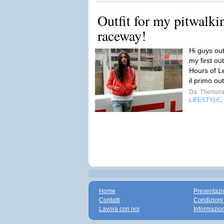
Outfit for my pitwalk
raceway!
Hi guys ou
my first ou
Hours of L
il primo out
Da
Themora
LIFESTYLE
,
Home
Presentazi
Contatti
Condizioni
Lavora con noi
Informazio