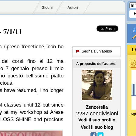
Giochi
Autori
- 7/1/11
an ripreso frenetiche, non ho
L
Segnala un abuso
 dei corsi fino al 12 ma
L'
A proposito dell'autore
GI
rno 7 gennaio presso il mio
mo questo bellissimo piatto
cious.
ies have resumed, I no longer
f classes until 12 but since
Zenzerella
ry at my workshop at Arese
2287
condivisioni
Agi
GLOSS SHINE and precious
Vedi il suo profilo
Vedi il suo blog