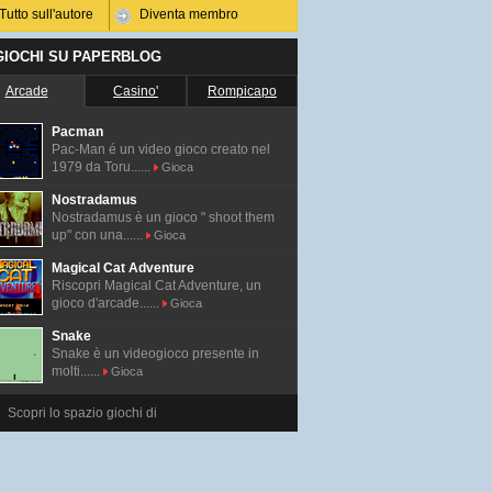
Tutto sull'autore
Diventa membro
 GIOCHI SU PAPERBLOG
Arcade
Casino'
Rompicapo
Pacman
Pac-Man é un video gioco creato nel
1979 da Toru......
Gioca
Nostradamus
Nostradamus è un gioco " shoot them
up" con una......
Gioca
Magical Cat Adventure
Riscopri Magical Cat Adventure, un
gioco d'arcade......
Gioca
Snake
Snake è un videogioco presente in
molti......
Gioca
Scopri lo spazio giochi di