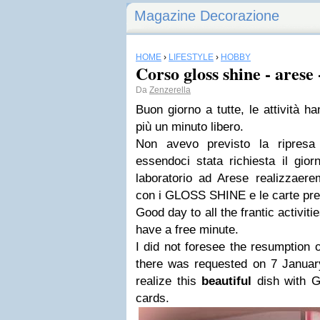
Magazine Decorazione
HOME
›
LIFESTYLE
›
HOBBY
Corso gloss shine - arese 
Da
Zenzerella
Buon giorno a tutte, le attività h
più un minuto libero.
Non avevo previsto la ripresa
essendoci stata richiesta il gio
laboratorio ad Arese realizzaere
con i GLOSS SHINE e le carte pre
Good day to all the frantic activit
have a free minute.
I did not foresee the resumption o
there was requested on 7 Janua
realize this
beautiful
dish with 
cards.