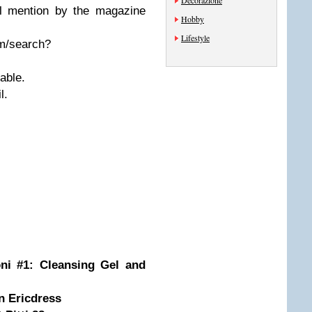
Decorazione
al mention by the magazine
Hobby
Lifestyle
om/search?
lable.
l.
oni #1: Cleansing Gel and
 Ericdress