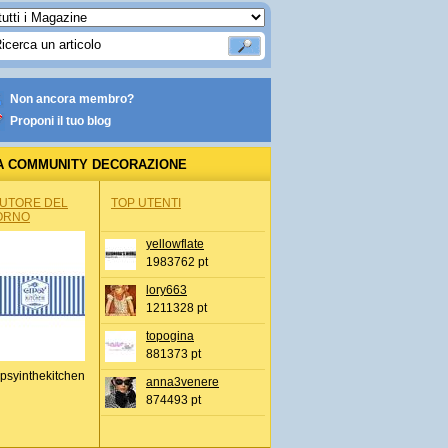
Non ancora membro?
Proponi il tuo blog
A COMMUNITY DECORAZIONE
AUTORE DEL
TOP UTENTI
ORNO
yellowflate
1983762 pt
lory663
1211328 pt
topogina
881373 pt
psyinthekitchen
anna3venere
874493 pt