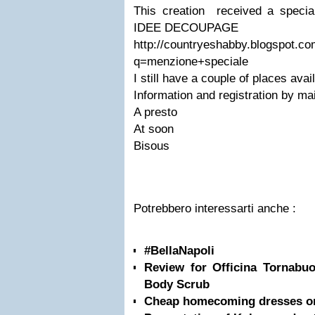
This creation received a speci
IDEE DECOUPAGE
http://countryeshabby.blogspot.c
q=menzione+speciale
I still have a couple of places avai
Information and registration by mai
A presto
At soon
Bisous
Potrebbero interessarti anche :
#BellaNapoli
Review for Officina Tornabu
Body Scrub
Cheap homecoming dresses on