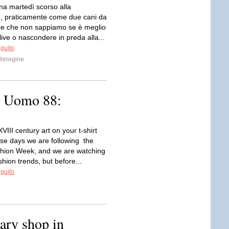
na martedì scorso alla
, praticamente come due cani da
be che non sappiamo se è meglio
live o nascondere in preda alla...
eguito
leregine
ti Uomo 88:
III century art on your t-shirt
se days we are following the
hion Week, and we are watching
shion trends, but before...
eguito
ary shop in