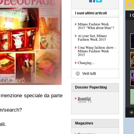
I suoi ultimi articoli
I
Milano Fashion Week
2015 "What about Man"?
At your feet, Milano
Fashion Week 2015
Uma Wang fashion show -
Milano Fashion Week
2015
Changing...
Vedi tutti
Dossier Paperblog
 menzione speciale da parte
Beautiful
Serie TV
om/search?
Magazines
li.