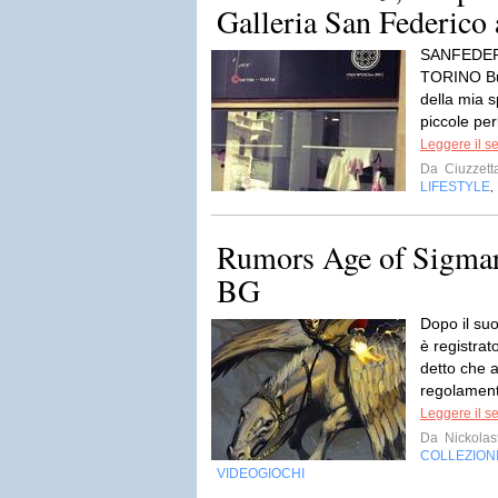
Galleria San Federico 
SANFEDER
TORINO Buo
della mia s
piccole per
Leggere il s
Da
Ciuzzett
LIFESTYLE
,
Rumors Age of Sigmar:
BG
Dopo il su
è registra
detto che 
regolamento
Leggere il s
Da
Nickola
COLLEZION
VIDEOGIOCHI