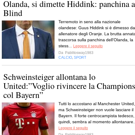
Olanda, si dimette Hiddink: panchina a
Blind
Terremoto in seno alla nazionale
olandese: Guus Hiddink si è dimesso da
allenatore degli Oranje. La brutta annat
trascorsa sulla panchina dell'Olanda, la
stess...
Leggere il seguito
Da
Pablitosway1983
CALCIO
SPORT
,
Schweinsteiger allontana lo
United:”Voglio rivincere la Champion
col Bayern”
Tutti lo accostano al Manchester United,
ma Schweinsteiger non vuole lasciare il
Bayern. Il forte centrocampista tedesco,
quindi, sembra al momento allontanare..
Leggere il seguito
Da
Pablitosway1983