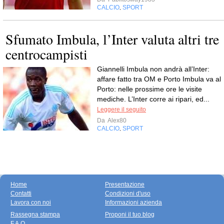
CALCIO
SPORT
,
Sfumato Imbula, l’Inter valuta altri tre
centrocampisti
Giannelli Imbula non andrà all’Inter:
affare fatto tra OM e Porto Imbula va al
Porto: nelle prossime ore le visite
mediche. L’Inter corre ai ripari, ed...
Leggere il seguito
Da
Alex80
CALCIO
SPORT
,
Home
Presentazione
Contatti
Condizioni d'uso
Lavora con noi
Informazioni azienda
Rassegna stampa
Proponi il tuo blog
F.A.Q.