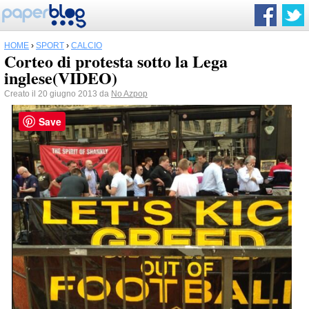
HOME
›
SPORT
›
CALCIO
Corteo di protesta sotto la Lega
inglese(VIDEO)
Creato il 20 giugno 2013 da
No Azpop
Save