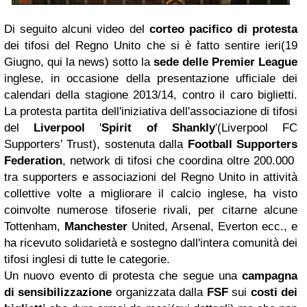
Di seguito alcuni video del
corteo pacifico di protesta
dei tifosi del Regno Unito che si è fatto sentire ieri(19
Giugno, qui la news) sotto la
sede delle Premier League
inglese, in occasione della presentazione ufficiale dei
calendari della stagione 2013/14, contro il caro biglietti.
La protesta partita dell'iniziativa dell'associazione di tifosi
del
Liverpool
'
Spirit of Shankly
'(Liverpool FC
Supporters’ Trust), sostenuta dalla
Football Supporters
Federation
, network di tifosi che coordina oltre 200.000
tra supporters e associazioni del Regno Unito in attività
collettive volte a migliorare il calcio inglese, ha visto
coinvolte numerose tifoserie rivali, per citarne alcune
Tottenham,
Manchester
United, Arsenal, Everton ecc., e
ha ricevuto solidarietà e sostegno dall'intera comunità dei
tifosi inglesi di tutte le categorie.
Un nuovo evento di protesta che segue una
campagna
di sensibilizzazione
organizzata dalla
FSF
sui
costi dei