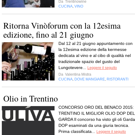
Da
Trentinowine
CUCINA
VINO
,
Ritorna Vinòforum con la 12esima
edizione, fino al 21 giugno
Dal 12 al 21 giugno appuntamento con
la 12esima edizione della kermesse
dedicata al vino e al cibo di qualità nel
tradizionale spazio del gusto del
Lungotevere...
Leggere il seguito
Da
Valentina Mistra
CUCINA
DOVE MANGIARE
RISTORANTI
,
,
Olio in Trentino
CONCORSO ORO DEL BENACO 2015:
TRENTINO IL MIGLIOR OLIO DOP DEL
GARDA Il concorso ha visto gli oli Garda
DOP esaminati da una giuria tecnica.
Prima classificata...
Leggere il seguito