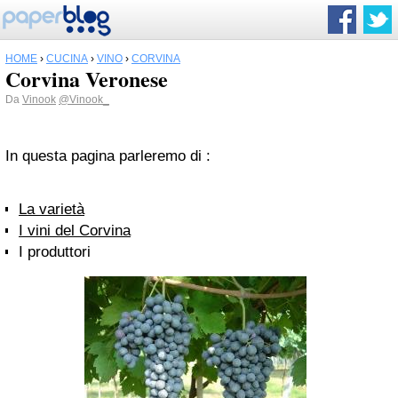
HOME
›
CUCINA
›
VINO
›
CORVINA
Corvina Veronese
Da
Vinook
@Vinook_
In questa pagina parleremo di :
La varietà
I vini del Corvina
I produttori