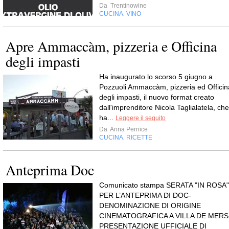
Da
Trentinowine
CUCINA
VINO
,
Apre Ammaccàm, pizzeria e Officina
degli impasti
Ha inaugurato lo scorso 5 giugno a
Pozzuoli Ammaccàm, pizzeria ed Officin
degli impasti, il nuovo format creato
dall'imprenditore Nicola Taglialatela, che
ha...
Leggere il seguito
Da
Anna Pernice
CUCINA
RICETTE
,
Anteprima Doc
Comunicato stampa SERATA "IN ROSA"
PER L’ANTEPRIMA DI DOC-
DENOMINAZIONE DI ORIGINE
CINEMATOGRAFICA A VILLA DE MERS
PRESENTAZIONE UFFICIALE DI