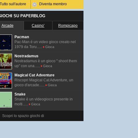
Tutto sull'autore
Diventa membro
 GIOCHI SU PAPERBLOG
Arcade
Casino'
Rompicapo
Pacman
Pac-Man é un video gioco creato nel
1979 da Toru......
Gioca
Nostradamus
Nostradamus è un gioco " shoot them
up" con una......
Gioca
Magical Cat Adventure
Riscopri Magical Cat Adventure, un
gioco d'arcade......
Gioca
Snake
Snake è un videogioco presente in
molti......
Gioca
Scopri lo spazio giochi di