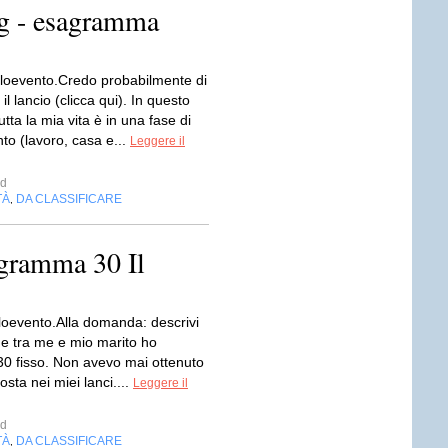
g - esagramma
oevento.Credo probabilmente di
 il lancio (clicca qui). In questo
ta la mia vita è in una fase di
o (lavoro, casa e...
Leggere il
d
TÀ
DA CLASSIFICARE
,
agramma 30 Il
oevento.Alla domanda: descrivi
ne tra me e mio marito ho
 30 fisso. Non avevo mai ottenuto
osta nei miei lanci....
Leggere il
d
TÀ
DA CLASSIFICARE
,