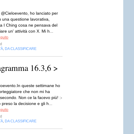
@Cieloevento, ho lanciato per
u una questione lavorativa,
a I Ching cosa ne pensava del
iare un' attività con X. Mi h...
eguito
d
TÀ
DA CLASSIFICARE
,
sagramma 16.3,6 >
oevento.In queste settimane ho
orteggiatore che non mi ha
secondo. Non ce la facevo più! :-
 preso la decisione e gli h...
eguito
d
TÀ
DA CLASSIFICARE
,