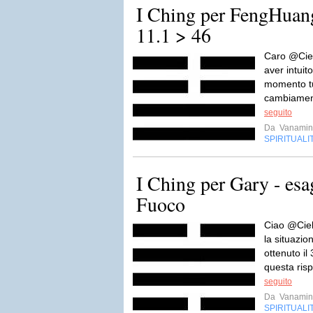
I Ching per FengHuan
11.1 > 46
Caro @Ciel
aver intuito
momento tut
cambiament
seguito
Da
Vanamin
SPIRITUALI
I Ching per Gary - es
Fuoco
Ciao @Ciel
la situazio
ottenuto il
questa risp
seguito
Da
Vanamin
SPIRITUALI