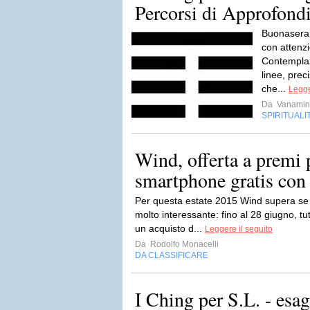
Percorsi di Approfond
Buonasera 
con attenz
Contemplaz
linee, prec
che...
Legge
Da
Vanamin
SPIRITUALI
Wind, offerta a premi p
smartphone gratis con
Per questa estate 2015 Wind supera se
molto interessante: fino al 28 giugno, tut
un acquisto d...
Leggere il seguito
Da
Rodolfo Monacelli
DA CLASSIFICARE
I Ching per S.L. - es