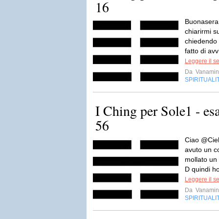
16
Buonasera 
chiarirmi s
chiedendo 
fatto di avv
Leggere il s
Da
Vanamin
SPIRITUALI
I Ching per Sole1 - e
56
Ciao @Ciel
avuto un c
mollato un 
D quindi ho
Leggere il s
Da
Vanamin
SPIRITUALI