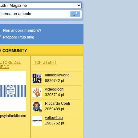
Non ancora membro?
Proponi il tuo blog
E COMMUNITY
AUTORE DEL
TOP UTENTI
ORNO
allmobileworld
8820742 pt
videogiochi
3205714 pt
Riccardo Conti
2069489 pt
psyinthekitchen
yellowflate
1983762 pt