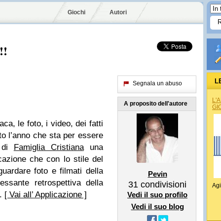
Giochi
Autori
!!
L
Segnala un abuso
L'
A proposito dell'autore
GI
ca, le foto, i video, dei fatti
o l’anno che sta per essere
o di
Famiglia Cristiana
una
cazione che con lo stile del
uardare foto e filmati della
Pevin
ressante retrospettiva della
31
condivisioni
Agi
i.
[ Vai all’ Applicazione ]
Vedi il suo profilo
Vedi il suo blog