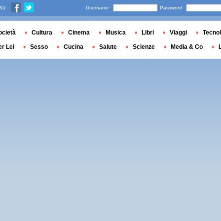
 su
Username
Password
ocietà
Cultura
Cinema
Musica
Libri
Viaggi
Tecnol
er Lei
Sesso
Cucina
Salute
Scienze
Media & Co