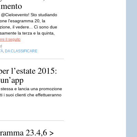
imento
@Cieloevento! Sto studiando
ione l'esagramma 20, la
ione, il vedere... Ci sono due
isamente la terza e la quinta,
re il seguito
d
TÀ
DA CLASSIFICARE
,
er l’estate 2015:
 un’app
 stessa e lancia una promozione
ti i suoi clienti che effettueranno
agramma 23.4,6 >