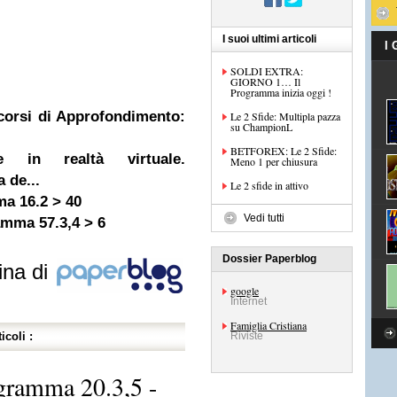
I suoi ultimi articoli
I
SOLDI EXTRA:
GIORNO 1… Il
Programma inizia oggi !
corsi di Approfondimento:
Le 2 Sfide: Multipla pazza
su ChampionL
BETFOREX: Le 2 Sfide:
e in realtà virtuale.
Meno 1 per chiusura
 de...
Le 2 sfide in attivo
ma 16.2 > 40
Vedi tutti
amma 57.3,4 > 6
Dossier Paperblog
ina di
google
Internet
Famiglia Cristiana
icoli :
Riviste
agramma 20.3,5 -