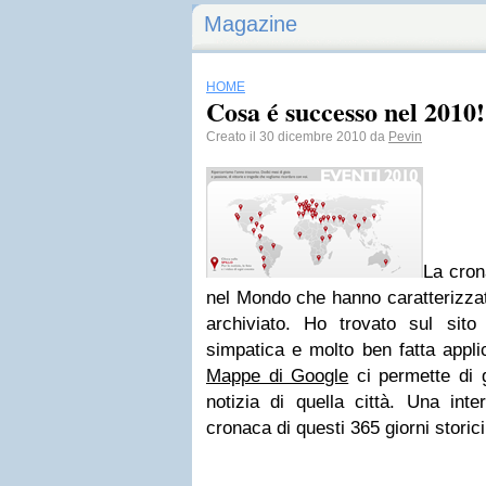
Magazine
HOME
Cosa é successo nel 2010!
Creato il 30 dicembre 2010 da
Pevin
La crona
nel Mondo che hanno caratterizzat
archiviato. Ho trovato sul sit
simpatica e molto ben fatta appli
Mappe di Google
ci permette di g
notizia di quella città. Una inte
cronaca di questi 365 giorni storic