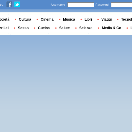
 su
Username
Password
ocietà
Cultura
Cinema
Musica
Libri
Viaggi
Tecnol
er Lei
Sesso
Cucina
Salute
Scienze
Media & Co