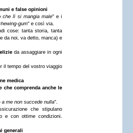
uni e false opinioni
 che lì si mangia male
" e i
 chewing-gum
" e così via.
ndi cose: tanta storia, tanta
he da noi, va detto, manca) e
elizie
da assaggiare in ogni
r il tempo del vostro viaggio
one medica
ne che comprenda anche le
o a me non succede nulla
".
sicurazione che stipulano
o e con ottime condizioni.
i generali