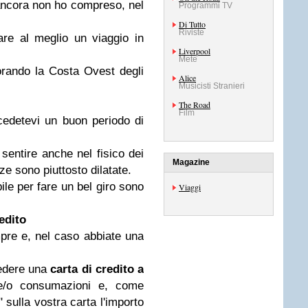
ancora non ho compreso, nel
Programmi TV
Di Tutto
Riviste
are al meglio un viaggio in
Liverpool
Mete
orando la Costa Ovest degli
Alice
Musicisti Stranieri
The Road
Film
cedetevi un buon periodo di
a sentire anche nel fisico dei
Magazine
nze sono piuttosto dilatate.
le per fare un bel giro sono
Viaggi
edito
mpre e, nel caso abbiate una
iedere una
carta di credito a
/o consumazioni e, come
" sulla vostra carta l'importo