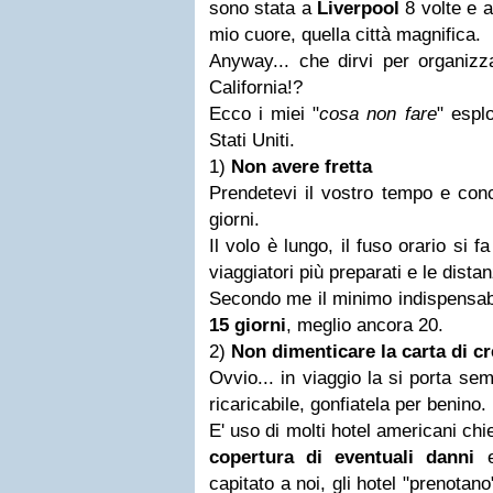
sono stata a
Liverpool
8 volte e 
mio cuore, quella città magnifica.
Anyway... che dirvi per organizz
California!?
Ecco i miei "
cosa non fare
" espl
Stati Uniti.
1)
Non avere fretta
Prendetevi il vostro tempo e con
giorni.
Il volo è lungo, il fuso orario si f
viaggiatori più preparati e le dista
Secondo me il minimo indispensabi
15 giorni
, meglio ancora 20.
2)
Non dimenticare la carta di cr
Ovvio... in viaggio la si porta se
ricaricabile, gonfiatela per benino.
E' uso di molti hotel americani ch
copertura di eventuali danni
e
capitato a noi, gli hotel "prenotano