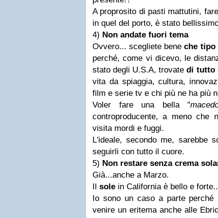
A proprosito di pasti mattutini, fa
in quel del porto, è stato bellissim
4)
Non andate fuori tema
Ovvero... scegliete bene
che tipo
perché, come vi dicevo, le distan
stato degli U.S.A, trovate
di tutto
vita da spiaggia, cultura, innovaz
film e serie tv e chi più ne ha più 
Voler fare una bella "
macedo
controproducente, a meno che n
visita mordi e fuggi.
L'ideale, secondo me, sarebbe s
seguirli con tutto il cuore.
5)
Non restare senza crema sola
Già...anche a Marzo.
Il
sole
in California è bello e forte..
Io sono un caso a parte perché 
venire un eritema anche alle Ebri