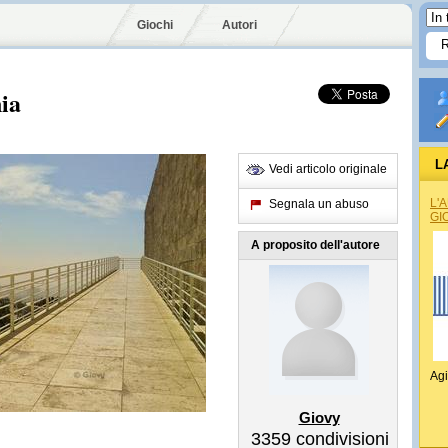
Giochi
Autori
nia
L
Vedi articolo originale
L'
Segnala un abuso
GI
A proposito dell'autore
Agi
Giovy
3359
condivisioni