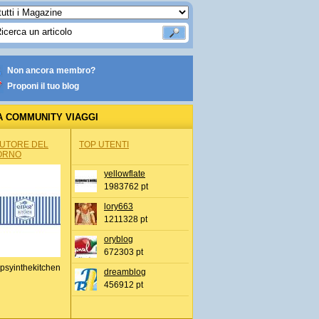
Non ancora membro?
Proponi il tuo blog
A COMMUNITY VIAGGI
AUTORE DEL
TOP UTENTI
ORNO
yellowflate
1983762 pt
lory663
1211328 pt
oryblog
672303 pt
psyinthekitchen
dreamblog
456912 pt