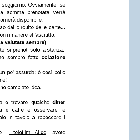
ro soggiorno. Ovviamente, se
 la somma prenotata verrà
tornerà disponibile.
o dal circuito delle carte...
non rimanere all'asciutto.
ma valutate sempre)
l si prenoti solo la stanza.
amo sempre fatto
colazione
un po' assurda; è così bello
ne!
o ho cambiato idea.
na e trovare qualche
diner
a e caffé e osservare le
lo in tavolo a raboccare i
o il
telefilm Alice
, avete