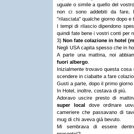
uguale o simile a quello del vost
non ci sono addebiti da fare,
"rilasciata" qualche giorno dopo e 
I tempi di rilascio dipendono spess
quindi fate bene i vostri conti per 
3)
Non fate colazione in hotel (
Negli USA capita spesso che in hote
A parte una mattina, noi abbi
fuori albergo
.
Inizialmente trovavo questa cosa 
scendere in ciabatte a fare colazio
Gusti a parte, dopo il primo giorn
In Hotel, inoltre, costava di più.
Adoravo uscire presto di matti
super local
dove ordinare uov
cameriere che passavano di tavo
mug di chi aveva già bevuto.
Mi sembrava di essere dentr
presente!?