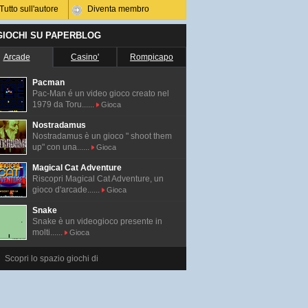
Tutto sull'autore
Diventa membro
 GIOCHI SU PAPERBLOG
Arcade
Casino'
Rompicapo
Pacman
Pac-Man é un video gioco creato nel
1979 da Toru......
Gioca
Nostradamus
Nostradamus è un gioco " shoot them
up" con una......
Gioca
Magical Cat Adventure
Riscopri Magical Cat Adventure, un
gioco d'arcade......
Gioca
Snake
Snake è un videogioco presente in
molti......
Gioca
Scopri lo spazio giochi di