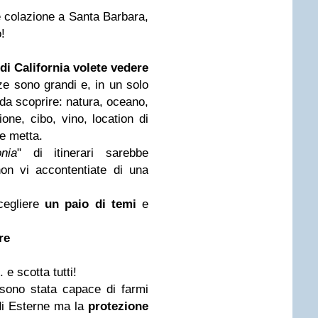
re colazione a Santa Barbara,
o!
 di California volete vedere
ze sono grandi e, in un solo
da scoprire: natura, oceano,
ione, cibo, vino, location di
ne metta.
nia
" di itinerari sarebbe
on vi accontentiate di una
cegliere
un paio di temi
e
re
. e scotta tutti!
sono stata capace di farmi
di Esterne ma la
protezione