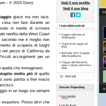
eum - © 2015 Giovy
Vedi il suo profilo
Vedi il suo blog
I
iaggio
giace ma non tace.
 cosa non fare durante un
I suoi ultimi articoli
uto in mente di scrivere
tale neofita della West Coast
Viaggio nella terra di
Shakespeare
a secondo me è meglio non
Voglia di un viaggio ad
mento di scoperta di luoghi
Ibiza
i nel pezzo di California da
BeNordic 2016: il meglio
della Scandinavia
iccoli accorgimenti per un
Viaggio alle Hawaii tra
mare e vulcani: intervista a
io quella che immaginavo.
Matt
stupito molto più
di quello
Vedi tutti
 sono partita a fine marzo
ancisco.
Dossier Paperblog
aggio in un luogo sia sempre
Los Angeles
Mete
i esaustivo. Posso dirvi che
On the Road