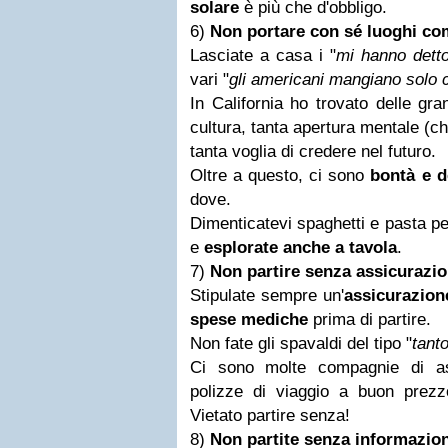
solare
è più che d'obbligo.
6)
Non portare con sé luoghi com
Lasciate a casa i "
mi hanno detto
vari "
gli americani mangiano solo
In California ho trovato delle gra
cultura, tanta apertura mentale (c
tanta voglia di credere nel futuro.
Oltre a questo, ci sono
bontà e d
dove.
Dimenticatevi spaghetti e pasta pe
e
esplorate anche a tavola
.
7)
Non partire senza assicurazi
Stipulate sempre un'
assicurazio
spese mediche
prima di partire.
Non fate gli spavaldi del tipo "
tant
Ci sono molte compagnie di as
polizze di viaggio a buon prezz
Vietato partire senza!
8)
Non partite senza informazion