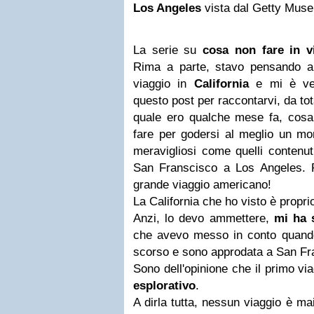
Los Angeles
vista dal Getty Mus
La serie su
cosa non fare in v
Rima a parte, stavo pensando a
viaggio in
California
e mi è ven
questo post per raccontarvi, da to
quale ero qualche mese fa, cos
fare per godersi al meglio un mo
meravigliosi come quelli contenut
San Franscisco a Los Angeles. P
grande viaggio americano!
La California che ho visto è propr
Anzi, lo devo ammettere,
mi ha 
che avevo messo in conto quando
scorso e sono approdata a San Fr
Sono dell'opinione che il primo vi
esplorativo
.
A dirla tutta, nessun viaggio è ma