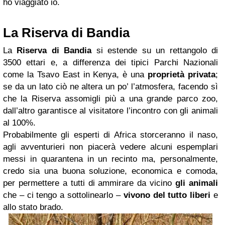
ho viaggiato io.
La Riserva di Bandia
La
Riserva di
Bandia
si estende su
un rettangolo
di
3500 ettari e, a differenza dei tipici Parchi Nazionali
come la Tsavo East in Kenya, è una
proprietà privata
;
se da un lato ciò ne altera un po’ l’atmosfera, facendo sì
che la Riserva assomigli più a una grande parco zoo,
dall’altro
garantisce al visitatore l’incontro con gli animali
al 100%.
Probabilmente gli esperti di Africa storceranno il naso,
agli avventurieri non piacerà vedere alcuni espemplari
messi in quarantena in un recinto ma, personalmente,
credo sia una buona soluzione, economica e comoda,
per permettere a tutti di ammirare da vicino
gli animali
che – ci tengo a sottolinearlo –
vivono del tutto liberi
e
allo stato brado.