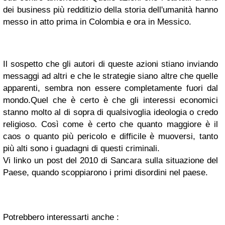
dei business più redditizio della storia dell'umanità hanno
messo in atto prima in Colombia e ora in Messico.
Il sospetto che gl
i autori di queste azioni
stiano inviando
messaggi ad altri e che le strategie si
ano altre che quelle
apparenti, sembra non essere completamente fuori dal
mondo.
Quel che è certo è che gli interessi econom
ic
i
stanno molto al di sopra di qualsivoglia ideologia o credo
religioso. Così come è certo che quanto maggiore è
il
ca
os
o quanto più pericolo e difficile
è muoversi,
tanto
più
alti sono i gua
dagni di quest
i criminali.
Vi linko un post del 2010 di Sancara sulla situazione del
Paese, quando scoppiarono i primi disordini nel paese.
Potrebbero interessarti anche :