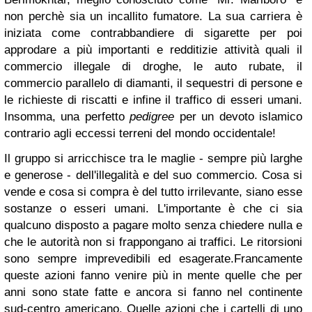
non perchè sia un
incallito
fumatore. La sua carriera è
iniziata come contrabbandiere di sigarette per poi
approdare a più importanti e redditizie attività quali il
commercio illegale di droghe, le auto rubate, il
commercio parallelo di diamanti, il sequestri di
persone
e
le richieste di riscatti e infine il traffico di esseri umani.
Insomma, una perfetto
pedigree
per un devoto islamico
contrario agli eccessi terreni del mondo occidentale!
Il gruppo si arricchisce tra le maglie - sempre più larghe
e generose - dell'illegalità e del suo commercio. Cosa si
vende e cosa si compra è del tutto irrilevante, siano esse
sostan
z
e o esseri umani. L'importante è che ci sia
qualcuno disposto a pagare molto senza chiedere nulla e
che le autorità non si frappongano ai traffici. Le ritorsioni
sono sempre imprevedibili ed esagerate.
Francamente
queste azioni fanno venire più in mente quelle che per
anni sono state fatte e ancora si fanno nel continente
sud-centro americano. Quelle azioni che i cartelli di uno