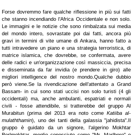
Forse dovremmo fare qualche riflessione in più sui fatti
che stanno incendiando l'Africa Occidentale e non solo.
Le immagini e le notizie che sono rimbalzata sui media
del mondo intero, sovrastate poi dai fatti, ancora più
gravi in termini di vite umane di Ankara, hanno fatto a
tutti intravedere un piano e una strategia terroristica, di
matrice islamica, che dovrebbe, se confermata, avere
delle radici e un'organizzazione così massiccia, precisa
e disseminata da far invidia (e prendere in giro) alle
migliori intelligence del nostro mondo.
Qualche dubbio
però viene.
Se la rivendicazione dell'attentato a Grand
Bassam- in cui sono stat
i
uccisi non solo turisti (4 gli
occidentali) ma, anche ambulanti, espatriati e normali
civili - fosse attendibile, si tratterebbe del gruppo Al
Murabitun (prima del 2013 era
noto come
Katiiba al-
mulaththamin
), uno dei tanti della galassia "jahidista".
Il
gruppo è guidato da un signore, l'algerino Mokhtar
Berlmokhtar, meglio conosciuto come "Mr. Marlboro" e