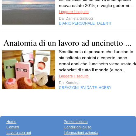
nuova estate 2015, e voglio godermi...
Leggere il seguito
Da
Daniela Gallucci
DIARIO PERSONALE
TALENTI
,
Anatomia di un lavoro ad uncinetto ...
Smettiamola di pensare che l'uncinetto
sia soltanto centrini e coperte, sono
ormai anni che l'uncinetto viene usato d
scienziati di tutto il mondo (e non...
Leggere il seguito
Da
Kaduina
CREAZIONI
FAI DA TE
HOBBY
,
,
Home
Presentazione
Contatti
Condizioni d'uso
Lavora con noi
Informazioni azienda