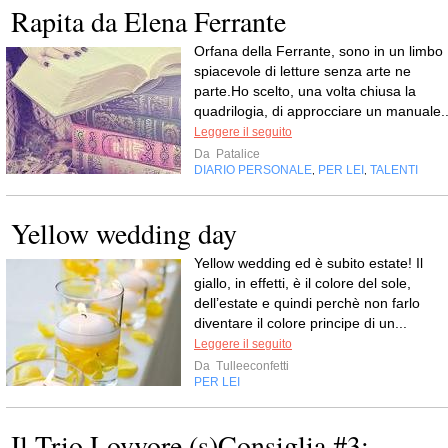
Rapita da Elena Ferrante
Orfana della Ferrante, sono in un limbo
spiacevole di letture senza arte ne
parte.Ho scelto, una volta chiusa la
quadrilogia, di approcciare un manuale..
Leggere il seguito
Da
Patalice
DIARIO PERSONALE
PER LEI
TALENTI
,
,
Yellow wedding day
Yellow wedding ed è subito estate! Il
giallo, in effetti, è il colore del sole,
dell’estate e quindi perchè non farlo
diventare il colore principe di un...
Leggere il seguito
Da
Tulleeconfetti
PER LEI
Il Trio Lovvore (s)Consiglia #3: