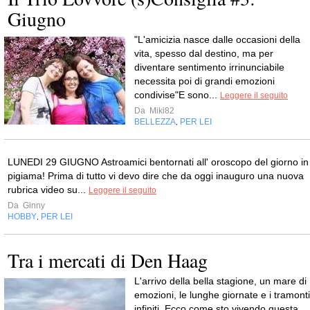
Giugno
"L'amicizia nasce dalle occasioni della
vita, spesso dal destino, ma per
diventare sentimento irrinunciabile
necessita poi di grandi emozioni
condivise"E sono...
Leggere il seguito
Da
Miki82
BELLEZZA
PER LEI
,
LUNEDI 29 GIUGNO Astroamici bentornati all' oroscopo del giorno in
pigiama! Prima di tutto vi devo dire che da oggi inauguro una nuova
rubrica video su...
Leggere il seguito
Da
Ginny
HOBBY
PER LEI
,
Tra i mercati di Den Haag
L'arrivo della bella stagione, un mare di
emozioni, le lunghe giornate e i tramonti
infiniti. Ecco come sto vivendo questa