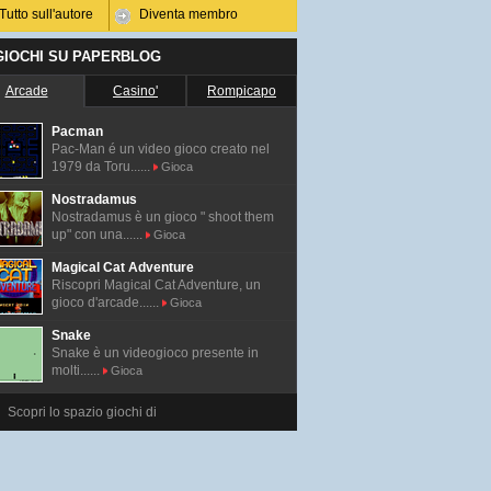
Tutto sull'autore
Diventa membro
 GIOCHI SU PAPERBLOG
Arcade
Casino'
Rompicapo
Pacman
Pac-Man é un video gioco creato nel
1979 da Toru......
Gioca
Nostradamus
Nostradamus è un gioco " shoot them
up" con una......
Gioca
Magical Cat Adventure
Riscopri Magical Cat Adventure, un
gioco d'arcade......
Gioca
Snake
Snake è un videogioco presente in
molti......
Gioca
Scopri lo spazio giochi di