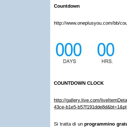
Countdown
http://www.oneplusyou.com/bb/co
COUNTDOWN CLOCK
http://gallery.live.com/liveItemDet
43ce-b1e5-b57f191dde8d&bt=1&pl
Si tratta di un
programmino gratu