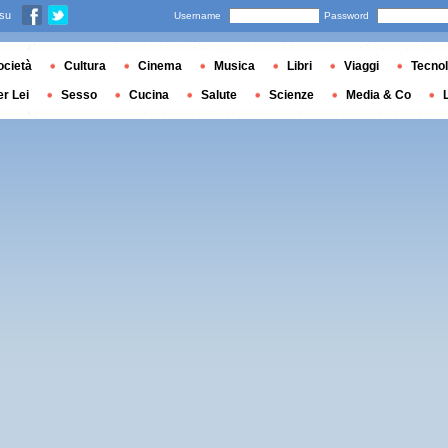
 su
Username
Password
ocietà
Cultura
Cinema
Musica
Libri
Viaggi
Tecnol
er Lei
Sesso
Cucina
Salute
Scienze
Media & Co