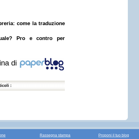
ibreria: come la traduzione
nuale? Pro e contro per
ina di
icoli :
one
Rassegna stampa
Proponi il tuo blog