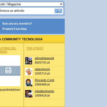
Non ancora membro?
Proponi il tuo blog
A COMMUNITY TECNOLOGIA
AUTORE DEL
TOP UTENTI
ORNO
allmobileworld
8820742 pt
videogiochi
3205714 pt
Riccardo Conti
2069489 pt
psyinthekitchen
intrattenimento
1608418 pt