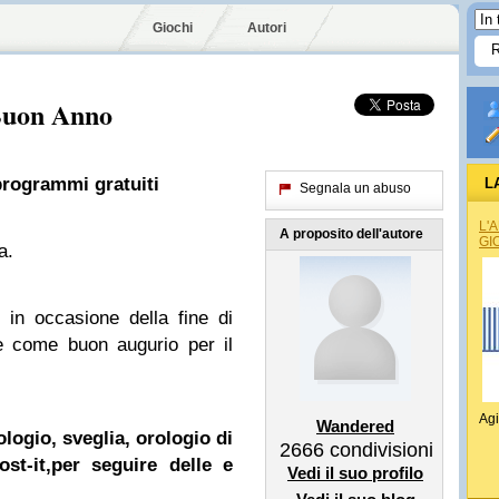
Giochi
Autori
Buon Anno
programmi gratuiti
L
Segnala un abuso
L'
A proposito dell'autore
GI
a.
in occasione della fine di
e come buon augurio per il
Agi
Wandered
ologio, sveglia, orologio di
2666
condivisioni
st-it,per seguire delle e
Vedi il suo profilo