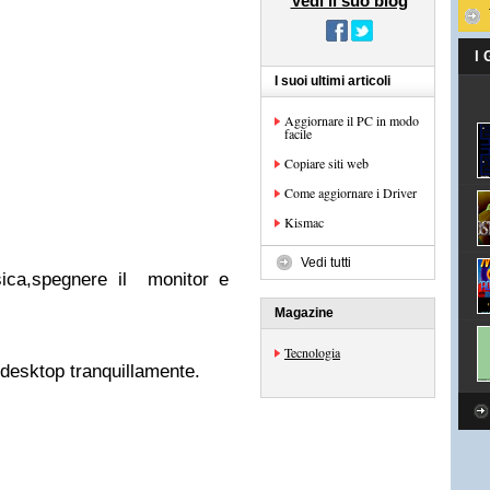
Vedi il suo blog
I
I suoi ultimi articoli
Aggiornare il PC in modo
facile
Copiare siti web
Come aggiornare i Driver
Kismac
Vedi tutti
ica,spegnere il monitor e
Magazine
Tecnologia
 desktop tranquillamente.