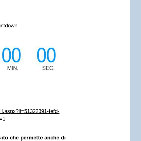
untdown
ail.aspx?li=51322391-fefd-
=1
ito che permette anche di