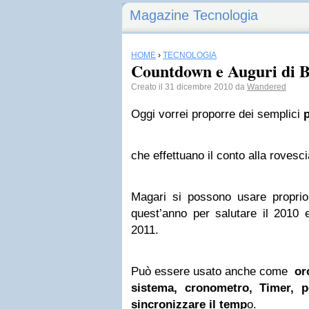
Magazine Tecnologia
HOME
›
TECNOLOGIA
Countdown e Auguri di 
Creato il 31 dicembre 2010 da
Wandered
Oggi vorrei proporre dei semplici
che effettuano il conto alla rovesci
Magari si possono usare proprio 
quest’anno per salutare il 2010 
2011.
Può essere usato anche come
or
sistema, cronometro, Timer, po
sincronizzare il temp
o.