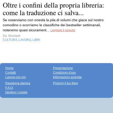
Oltre i confini della propria libreria:
come la traduzione ci salva...
Se osserviamo con onestà la pila di volumi che giace sul nostro
comodino o scorriamo le classifiche dei bestseller settimanali,
noteremo quasi sicurament...
Leggere il seguito
Da
Nicolasit
CULTURA
LAVORO
LIBRI
,
,
Home
Presentazione
Contatti
Condizioni d'uso
Lavora con noi
Informazioni azienda
Rassegna stampa
Proponi il tuo blog
F.A.Q.
Gestisci i cookie