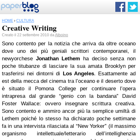
HOME
›
CULTURA
Creative Writing
Creato il 22 settembre 2010 da
Alboino
Sono contento per la notizia che arriva da oltre oceano
dove uno dei più geniali scrittori contemporanei, il
newyorchese
Jonathan Lethem
ha deciso senza non
poche titubanze di lasciare la sua amata Brooklyn per
trasferirsi nei dintorni di
Los Angeles
. Esattamente ad
est della mecca del cinema tra l’oceano e il deserto dove
è situato il Pomona College per continuare l’opera
intrapresa dal grande “genio con la bandana” David
Foster Wallace: ovvero insegnare scrittura creativa.
Sono contento e ammiro ancor più la semplice umiltà di
Lethem poiché lo stesso ha dichiarato poche settimane
fa in una intervista rilasciata al “New Yorker” (il massimo
organismo intellettuale/letterario dell’intellighenzia