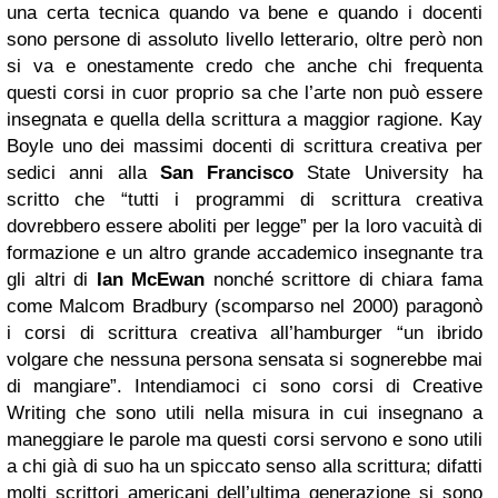
una certa tecnica quando va bene e quando i docenti
sono persone di assoluto livello letterario, oltre però non
si va e onestamente credo che anche chi frequenta
questi corsi in cuor proprio sa che l’arte non può essere
insegnata e quella della scrittura a maggior ragione. Kay
Boyle uno dei massimi docenti di scrittura creativa per
sedici anni alla
San Francisco
State University ha
scritto che “tutti i programmi di scrittura creativa
dovrebbero essere aboliti per legge” per la loro vacuità di
formazione e un altro grande accademico insegnante tra
gli altri di
Ian McEwan
nonché scrittore di chiara fama
come Malcom Bradbury (scomparso nel 2000) paragonò
i corsi di scrittura creativa all’hamburger “un ibrido
volgare che nessuna persona sensata si sognerebbe mai
di mangiare”. Intendiamoci ci sono corsi di Creative
Writing che sono utili nella misura in cui insegnano a
maneggiare le parole ma questi corsi servono e sono utili
a chi già di suo ha un spiccato senso alla scrittura; difatti
molti scrittori americani dell’ultima generazione si sono