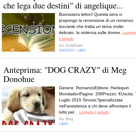
che lega due destini" di angelique...
Buonasera lettori! Questa sera vi
propongo la recensione di un romanzo
toccante che tratta un tema molto
delicato: la violenza sulle donne.
Legger
il seguito
Da
Anitablake
FANTASY
LIBRI
,
Anteprima: "DOG CRAZY" di Meg
Donohue
Genere: RomanzoEditore: Harlequin
MondadoriPagine: 206Prezzo: €Uscita: 
Luglio 2015 Sinossi:Specializzata
nell'assistenza a chi deve affrontare il
lutto per...
Leggere il seguito
Da
Blog
LIBRI