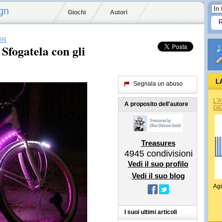
gn
Giochi
Autori
GN
 Sfogatela con gli
L
Segnala un abuso
L'
A proposito dell'autore
GI
Treasures
4945
condivisioni
Vedi il suo profilo
Vedi il suo blog
Agi
I suoi ultimi articoli