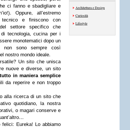
he ci fanno e sbadigliare e
Architettura e Design
h’io!). Oppure, all’estremo
Curiosità
 tecnico e finiscono con
Lifestyle
 del settore specifico che
i di tecnologia, cucina per i
 essere monotematici dopo un
ti non sono sempre così
el nostro mondo ideale.
rsatile? Un sito che unisca
re nuove e diverse, un sito
tutto in maniera semplice
ili da reperire e non troppo
 alla ricerca di un sito che
ativo quotidiano, la nostra
corativi, o magari conserve e
quant’altro…
 felici: Eureka! Lo abbiamo