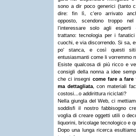
sono a dir poco generici (tanto c
dire: fin lì, c’ero arrivato anc
opposto, scendono troppo nel
l’interessare solo agli esperti
trattano: tecnologia per i fanatic
cuochi, e via discorrendo. Si sa,
po’ stanca, e così questi si
entusiasmanti come li vorremmo n
Esiste qualcosa di più ricco e ve
consigli della nonna a idee semp
che ci insegni
come fare a fare 
ma dettagliata
, con materiali fac
costosi...o addirittura riciclati?
Nella giungla del Web, ci mettiamo
soddisfi il nostro fabbisogno cre
voglia di creare oggetti utili o de
liquorini, bricolage tecnologico e 
Dopo una lunga ricerca esultiamo