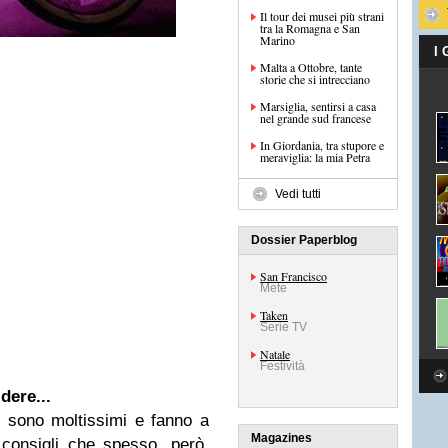
Il tour dei musei più strani
tra la Romagna e San
Marino
I
Malta a Ottobre, tante
storie che si intrecciano
Marsiglia, sentirsi a casa
nel grande sud francese
In Giordania, tra stupore e
meraviglia: la mia Petra
Vedi tutti
Dossier Paperblog
San Francisco
Mete
Taken
Serie TV
Natale
Festività
dere...
 te sono moltissimi e fanno a
Magazines
consigli che spesso, però,