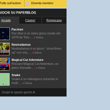
Tutto sull'autore
Diventa membro
 GIOCHI SU PAPERBLOG
Arcade
Casino'
Rompicapo
Pacman
Pac-Man é un video gioco creato nel
1979 da Toru......
Gioca
Nostradamus
Nostradamus è un gioco " shoot them
up" con una......
Gioca
Magical Cat Adventure
Riscopri Magical Cat Adventure, un
gioco d'arcade......
Gioca
Snake
Snake è un videogioco presente in
molti......
Gioca
Scopri lo spazio giochi di