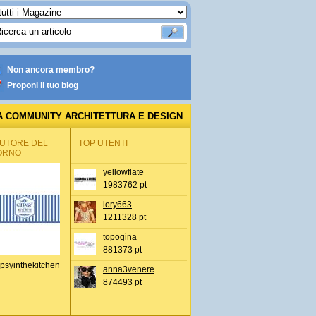
Non ancora membro?
Proponi il tuo blog
A COMMUNITY ARCHITETTURA E DESIGN
AUTORE DEL
TOP UTENTI
ORNO
yellowflate
1983762 pt
lory663
1211328 pt
topogina
881373 pt
psyinthekitchen
anna3venere
874493 pt