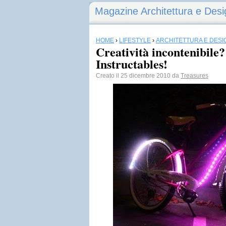
Magazine Architettura e Desi
HOME
›
LIFESTYLE
›
ARCHITETTURA E DESI
Creatività incontenibile?
Instructables!
Creato il 25 dicembre 2010 da
Treasures