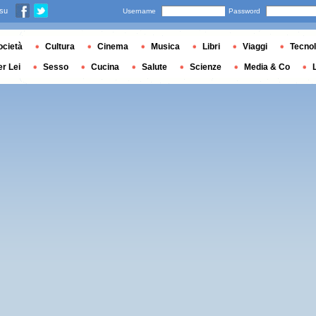
 su
Username
Password
ocietà
Cultura
Cinema
Musica
Libri
Viaggi
Tecnol
er Lei
Sesso
Cucina
Salute
Scienze
Media & Co