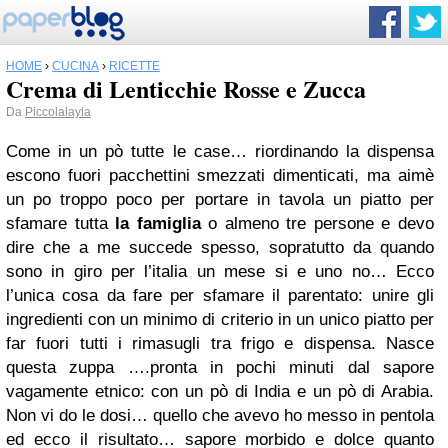
HOME
›
CUCINA
›
RICETTE
Crema di Lenticchie Rosse e Zucca
Da
Piccolalayla
Come in un pò tutte le case… riordinando la dispensa
escono fuori pacchettini smezzati dimenticati, ma aimè
un po troppo poco per portare in tavola un piatto per
sfamare tutta
la famiglia
o almeno tre persone e devo
dire che a me succede spesso, sopratutto da quando
sono in giro per l’italia un mese si e uno no… Ecco
l’unica cosa da fare per sfamare il parentato: unire gli
ingredienti con un minimo di criterio in un unico piatto per
far fuori tutti i rimasugli tra frigo e dispensa. Nasce
questa zuppa ….pronta in pochi minuti dal sapore
vagamente etnico: con un pò di India e un pò di Arabia.
Non vi do le dosi… quello che avevo ho messo in pentola
ed ecco il risultato… sapore morbido e dolce quanto