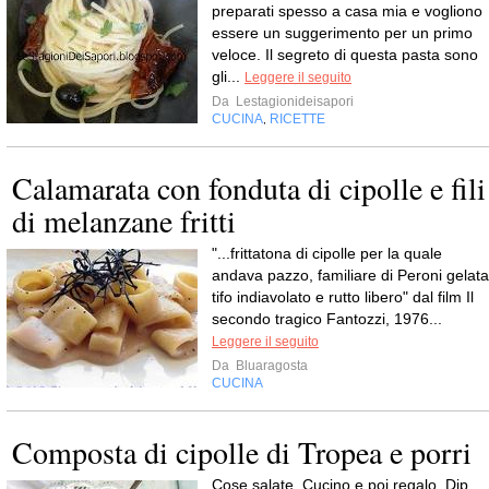
preparati spesso a casa mia e vogliono
essere un suggerimento per un primo
veloce. Il segreto di questa pasta sono
gli...
Leggere il seguito
Da
Lestagionideisapori
CUCINA
RICETTE
,
Calamarata con fonduta di cipolle e fili
di melanzane fritti
"...frittatona di cipolle per la quale
andava pazzo, familiare di Peroni gelata
tifo indiavolato e rutto libero" dal film Il
secondo tragico Fantozzi, 1976...
Leggere il seguito
Da
Bluaragosta
CUCINA
Composta di cipolle di Tropea e porri
Cose salate, Cucino e poi regalo, Dip