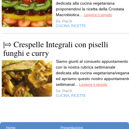
dedicata alla cucina vegetariana
proponendovi la ricetta della Crostata
Macrobiotica...
Leggere il seguito
Da
Piac3r
CUCINA
RICETTE
,
|⇨ Crespelle Integrali con piselli
funghi e curry
Siamo giunti al consueto appuntamento
con la nostra rubrica settimanale
dedicata alla cucina vegetariana/vegan
ed apriamo questo nostro appuntament
settimanal...
Leggere il seguito
Da
Piac3r
CUCINA
RICETTE
,
Home
Presentazione