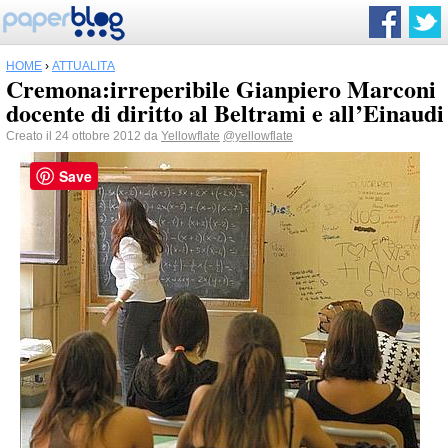
HOME
›
ATTUALITÀ
Cremona:irreperibile Gianpiero Marconi
docente di diritto al Beltrami e all’Einaudi
Creato il 24 ottobre 2012 da
Yellowflate
@yellowflate
Save