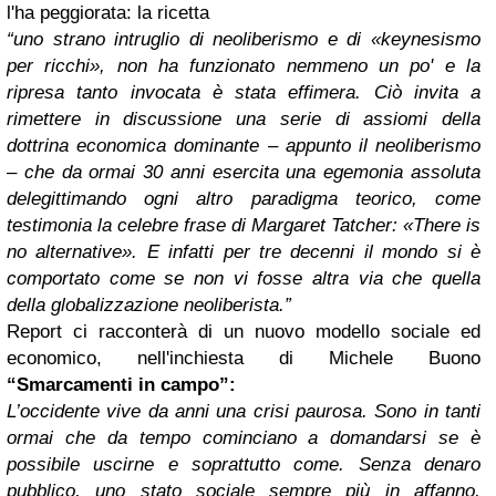
l'ha peggiorata: la ricetta
“uno strano intruglio di neoliberismo e di
«
keynesismo
per ricchi
»
, non ha funzionato nemmeno un po' e la
ripresa tanto invocata è stata effimera. Ciò invita a
rimettere in discussione una serie di assiomi della
dottrina economica dominante – appunto il neoliberismo
– che da ormai 30 anni esercita una egemonia assoluta
delegittimando ogni altro paradigma teorico, come
testimonia la celebre frase di Margaret Tatcher:
«There is
no alternative». E infatti per tre decenni il mondo si è
comportato come se non vi fosse altra via che quella
della globalizzazione neoliberista.
”
Report ci racconterà di un nuovo modello sociale ed
economico, nell'inchiesta di Michele Buono
“Smarcamenti in campo”:
L’occidente vive da anni una crisi paurosa. Sono in tanti
ormai che da tempo cominciano a domandarsi se è
possibile uscirne e soprattutto come. Senza denaro
pubblico, uno stato sociale sempre più in affanno,