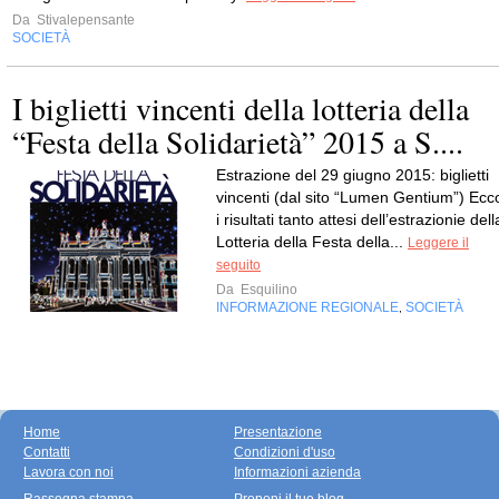
Da
Stivalepensante
SOCIETÀ
I biglietti vincenti della lotteria della
“Festa della Solidarietà” 2015 a S....
Estrazione del 29 giugno 2015: biglietti
vincenti (dal sito “Lumen Gentium”) Ecc
i risultati tanto attesi dell’estrazionie dell
Lotteria della Festa della...
Leggere il
seguito
Da
Esquilino
INFORMAZIONE REGIONALE
SOCIETÀ
,
Home
Presentazione
Contatti
Condizioni d'uso
Lavora con noi
Informazioni azienda