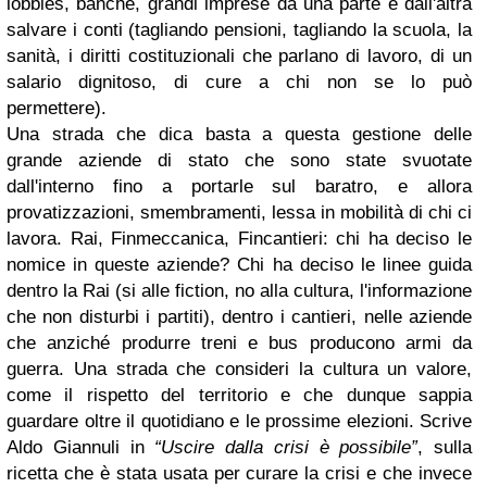
lobbies, banche, grandi imprese da una parte e dall'altra
salvare i conti (tagliando pensioni, tagliando la scuola, la
sanità, i diritti costituzionali che parlano di lavoro, di un
salario dignitoso, di cure a chi non se lo può
permettere).
Una strada che dica basta a questa gestione delle
grande aziende di stato che sono state svuotate
dall'interno fino a portarle sul baratro, e allora
provatizzazioni, smembramenti, lessa in mobilità di chi ci
lavora. Rai, Finmeccanica, Fincantieri: chi ha deciso le
nomice in queste aziende? Chi ha deciso le linee guida
dentro la Rai (si alle fiction, no alla cultura, l'informazione
che non disturbi i partiti), dentro i cantieri, nelle aziende
che anziché produrre treni e bus producono armi da
guerra. Una strada che consideri la cultura un valore,
come il rispetto del territorio e che dunque sappia
guardare oltre il quotidiano e le prossime elezioni. Scrive
Aldo Giannuli in
“Uscire dalla crisi è possibile”
, sulla
ricetta che è stata usata per curare la crisi e che invece