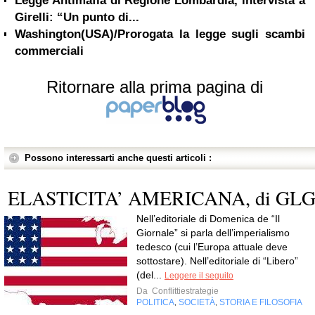
Legge Antimafia di Regione Lombardia, intervista a
Girelli: “Un punto di...
Washington(USA)/Prorogata la legge sugli scambi
commerciali
Ritornare alla prima pagina di
Possono interessarti anche questi articoli :
ELASTICITA’ AMERICANA, di GL
Nell’editoriale di Domenica de “Il
Giornale” si parla dell’imperialismo
tedesco (cui l’Europa attuale deve
sottostare). Nell’editoriale di “Libero”
(del...
Leggere il seguito
Da
Conflittiestrategie
POLITICA
SOCIETÀ
STORIA E FILOSOFIA
,
,