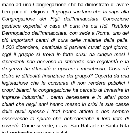
mano ad una Congregazione che ha dimostrato di avere
ben poco di religioso:
Il gruppo sanitario che fa capo alla
Congregazione dei Figli dell'Immacolata Concezione
gestisce ospedali e case di cura tra cui l'Idi, l'Istituto
Dermopatico dell'Immacolata, con sede a Roma, uno dei
più importanti centri di cura delle malattie della pelle.
1.500 dipendenti, centinaia di pazienti curati ogni giorno,
oggi il gruppo si trova in forte crisi: da cinque mesi i
dipendenti non ricevono lo stipendio con regolarità e la
dirigenza ha difficoltà a riparare i macchinari. Cosa c'è
dietro le difficoltà finanziarie del gruppo? Coperta da una
legislazione che le consente di non rendere pubblici i
propri bilanci la congregazione ha cercato di investire in
imprese industriali , centri benessere e in affari poco
chiari che negli anni hanno messo in crisi le sue casse
dalle quali spesso i frati hanno attinto e non sempre
osservando lo spirito che richiederebbe il loro voto di
povertà.
Come si vede, i casi San Raffaele e Santa Rita
in
Lombardia
non sono isolati.