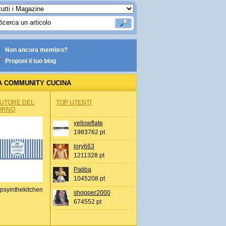
Non ancora membro?
Proponi il tuo blog
A COMMUNITY CUCINA
AUTORE DEL
TOP UTENTI
ORNO
yellowflate
1983762 pt
lory663
1211328 pt
Patiba
1045208 pt
psyinthekitchen
shopper2000
674552 pt