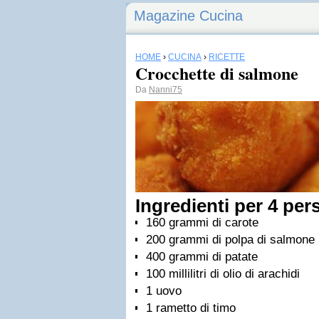
Magazine Cucina
HOME
›
CUCINA
›
RICETTE
Crocchette di salmone
Da
Nanni75
Ingredienti per 4 per
160 grammi di carote
200 grammi di polpa di salmone
400 grammi di patate
100 millilitri di olio di arachidi
1 uovo
1 rametto di timo