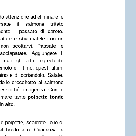
o attenzione ad eliminare le
rsate il salmone tritato
nente il passato di carote.
patate e sbucciatele con un
 non scottarvi. Passate le
acciapatate. Aggiungete il
 con gli altri ingredienti.
molo e il timo, questi ultimi
umino e di coriandolo. Salate,
elle crocchette al salmone
pressoché omogenea. Con le
ormare tante
polpette tonde
n alto.
e polpette, scaldate l’olio di
al bordo alto. Cuocetevi le