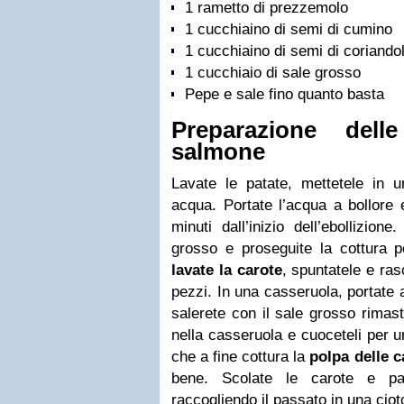
1 rametto di prezzemolo
1 cucchiaino di semi di cumino
1 cucchiaino di semi di coriando
1 cucchiaio di sale grosso
Pepe e sale fino quanto basta
Preparazione dell
salmone
Lavate le patate, mettetele in u
acqua. Portate l’acqua a bollore
minuti dall’inizio dell’ebollizio
grosso e proseguite la cottura p
lavate la carote
, spuntatele e ras
pezzi. In una casseruola, portate a
salerete con il sale grosso rimast
nella casseruola e cuoceteli per u
che a fine cottura la
polpa delle c
bene. Scolate le carote e pa
raccogliendo il passato in una ciot