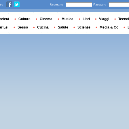
 su
Username
Password
ocietà
Cultura
Cinema
Musica
Libri
Viaggi
Tecnol
er Lei
Sesso
Cucina
Salute
Scienze
Media & Co