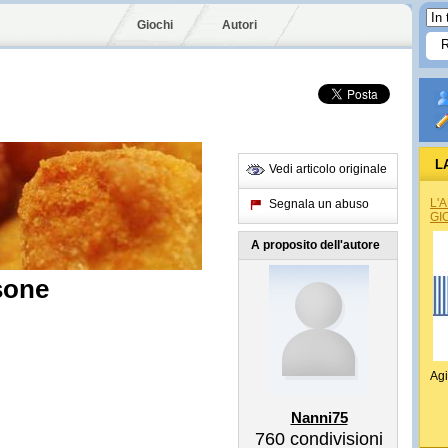
Giochi
Autori
L
Vedi articolo originale
L'
Segnala un abuso
GI
A proposito dell'autore
sone
Agi
Nanni75
760
condivisioni