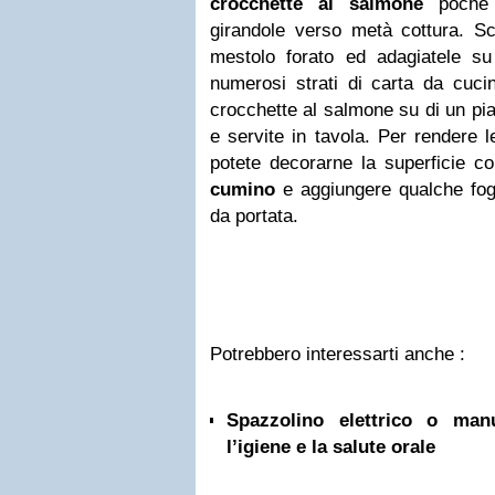
crocchette al salmone
poche a
girandole verso metà cottura. Sc
mestolo forato ed adagiatele su
numerosi strati di carta da cucin
crocchette al salmone su di un pia
e servite in tavola. Per rendere l
potete decorarne la superficie c
cumino
e aggiungere qualche fogl
da portata.
Potrebbero interessarti anche :
Spazzolino elettrico o ma
l’igiene e la salute orale