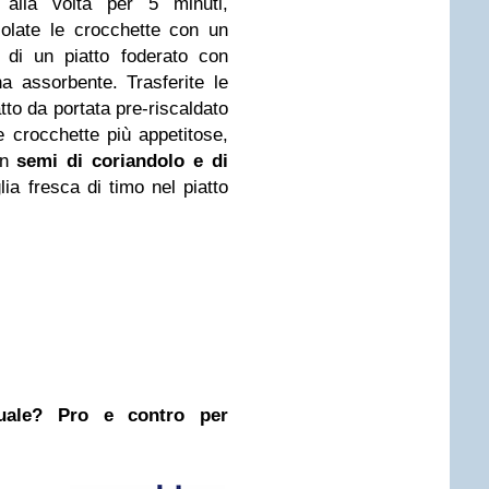
lla volta per 5 minuti,
olate le crocchette con un
 di un piatto foderato con
a assorbente. Trasferite le
tto da portata pre-riscaldato
e crocchette più appetitose,
on
semi di coriandolo e di
ia fresca di timo nel piatto
nuale? Pro e contro per