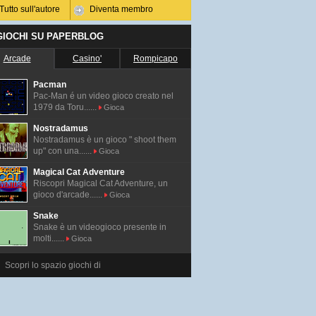
Tutto sull'autore
Diventa membro
 GIOCHI SU PAPERBLOG
Arcade
Casino'
Rompicapo
Pacman
Pac-Man é un video gioco creato nel
1979 da Toru......
Gioca
Nostradamus
Nostradamus è un gioco " shoot them
up" con una......
Gioca
Magical Cat Adventure
Riscopri Magical Cat Adventure, un
gioco d'arcade......
Gioca
Snake
Snake è un videogioco presente in
molti......
Gioca
Scopri lo spazio giochi di