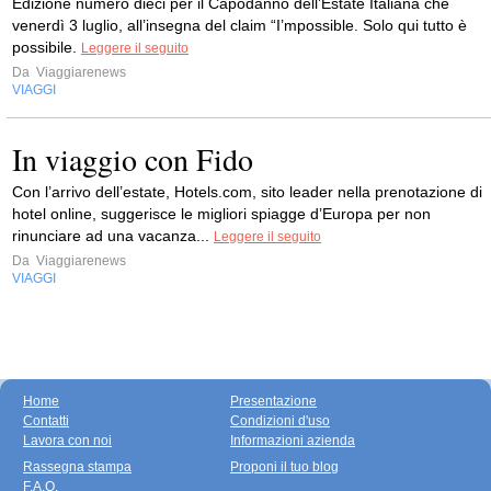
Edizione numero dieci per il Capodanno dell’Estate Italiana che
venerdì 3 luglio, all’insegna del claim “I’mpossible. Solo qui tutto è
possibile.
Leggere il seguito
Da
Viaggiarenews
VIAGGI
In viaggio con Fido
Con l’arrivo dell’estate, Hotels.com, sito leader nella prenotazione di
hotel online, suggerisce le migliori spiagge d’Europa per non
rinunciare ad una vacanza...
Leggere il seguito
Da
Viaggiarenews
VIAGGI
Home
Presentazione
Contatti
Condizioni d'uso
Lavora con noi
Informazioni azienda
Rassegna stampa
Proponi il tuo blog
F.A.Q.