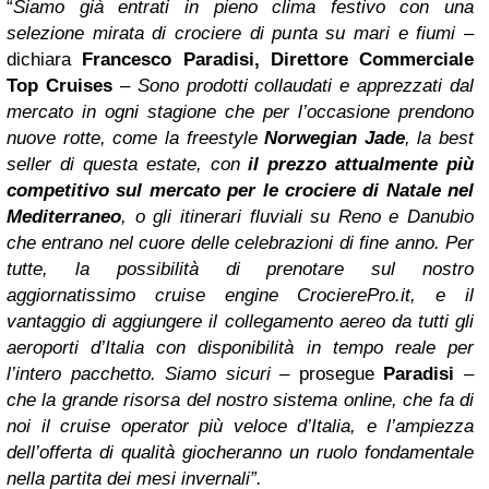
“
Siamo già entrati in pieno clima festivo con una
selezione mirata di crociere di punta su mari e fiumi
–
dichiara
Francesco Paradisi, Direttore Commerciale
Top Cruises
–
Sono prodotti collaudati e apprezzati dal
mercato in ogni stagione che per l’occasione prendono
nuove rotte, come la freestyle
Norwegian Jade
, la best
seller di questa estate, con
il prezzo attualmente più
competitivo sul mercato per le crociere di Natale nel
Mediterraneo
, o gli itinerari fluviali su Reno e Danubio
che entrano nel cuore delle celebrazioni di fine anno. Per
tutte, la possibilità di prenotare sul nostro
aggiornatissimo cruise engine CrocierePro.it, e il
vantaggio di aggiungere il collegamento aereo da tutti gli
aeroporti d’Italia con disponibilità in tempo reale per
l’intero pacchetto. Siamo sicuri –
prosegue
Paradisi
–
che la grande risorsa del nostro sistema online, che fa di
noi il cruise operator più veloce d’Italia, e l’ampiezza
dell’offerta di qualità giocheranno un ruolo fondamentale
nella partita dei mesi invernali”.