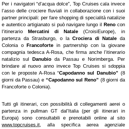
Per i navigatori “d’acqua dolce”, Top Cruises cala invece
l’asso delle crociere fluviali in collaborazione con i suoi
partner principali: per fare shopping di specialità natalizie
e autentico artigianato si può navigare lungo il
Reno
con
l’itinerario
Mercatini di Natale
(CroisiEurope), in
partenza da Strasburgo, o la
Crociera di Natale
da
Colonia o
Francoforte
in partnership con la giovane
compagnia tedesca A-Rosa, che firma anche l’itinerario
natalizio sul
Danubio
da Passau e Norimberga. Per
brindare al nuovo anno invece Top Cruises si sdoppia
con le proposte A-Rosa “
Capodanno sul Danubio”
(8
giorni da Passau) e
“Capodanno sul Reno”
(8 giorni da
Francoforte o Colonia).
Tutti gli itinerari, con possibilità di collegamenti aerei o
partenza in pullman GT dal’Italia (per gli itinerari in
Europa) sono consultabili e prenotabili online al sito
www.topcruises.it
, alla specifica aerea agenziale