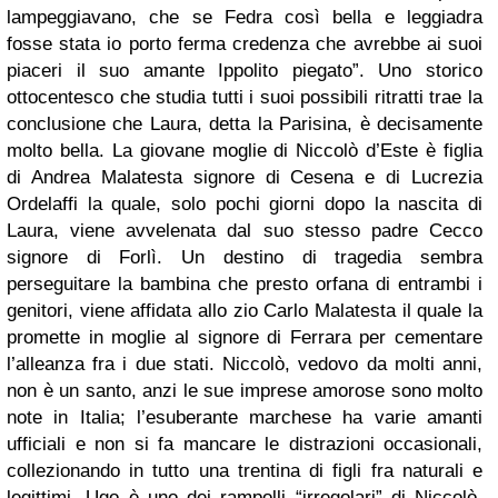
lampeggiavano, che se Fedra così bella e leggiadra
fosse stata io porto ferma credenza che avrebbe ai suoi
piaceri il suo amante Ippolito piegato”. Uno storico
ottocentesco che studia tutti i suoi possibili ritratti trae la
conclusione che Laura, detta la Parisina, è decisamente
molto bella. La giovane moglie di Niccolò d’Este è figlia
di Andrea Malatesta signore di Cesena e di Lucrezia
Ordelaffi la quale, solo pochi giorni dopo la nascita di
Laura, viene avvelenata dal suo stesso padre Cecco
signore di Forlì. Un destino di tragedia sembra
perseguitare la bambina che presto orfana di entrambi i
genitori, viene affidata allo zio Carlo Malatesta il quale la
promette in moglie al signore di Ferrara per cementare
l’alleanza fra i due stati. Niccolò, vedovo da molti anni,
non è un santo, anzi le sue imprese amorose sono molto
note in Italia; l’esuberante marchese ha varie amanti
ufficiali e non si fa mancare le distrazioni occasionali,
collezionando in tutto una trentina di figli fra naturali e
legittimi. Ugo è uno dei rampolli “irregolari” di Niccolò,