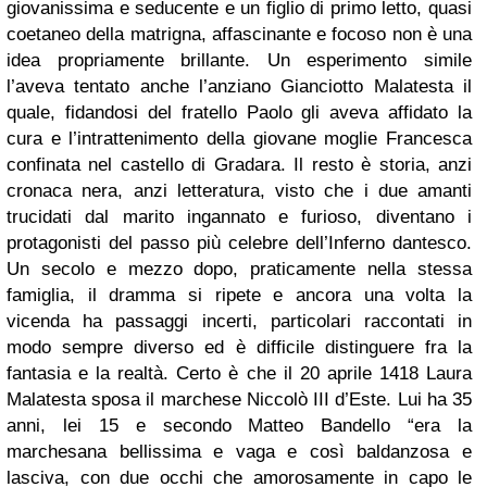
giovanissima e seducente e un figlio di primo letto, quasi
coetaneo della matrigna, affascinante e focoso non è una
idea propriamente brillante. Un esperimento simile
l’aveva tentato anche l’anziano Gianciotto Malatesta il
quale, fidandosi del fratello Paolo gli aveva affidato la
cura e l’intrattenimento della giovane moglie Francesca
confinata nel castello di Gradara. Il resto è storia, anzi
cronaca nera, anzi letteratura, visto che i due amanti
trucidati dal marito ingannato e furioso, diventano i
protagonisti del passo più celebre dell’Inferno dantesco.
Un secolo e mezzo dopo, praticamente nella stessa
famiglia, il dramma si ripete e ancora una volta la
vicenda ha passaggi incerti, particolari raccontati in
modo sempre diverso ed è difficile distinguere fra la
fantasia e la realtà. Certo è che il 20 aprile 1418 Laura
Malatesta sposa il marchese Niccolò III d’Este. Lui ha 35
anni, lei 15 e secondo Matteo Bandello “era la
marchesana bellissima e vaga e così baldanzosa e
lasciva, con due occhi che amorosamente in capo le