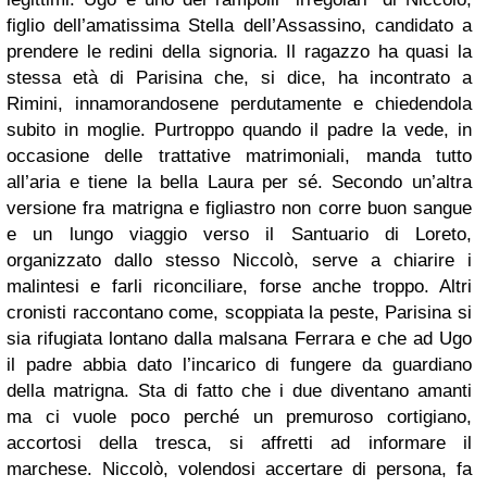
figlio dell’amatissima Stella dell’Assassino, candidato a
prendere le redini della signoria. Il ragazzo ha quasi la
stessa età di Parisina che, si dice, ha incontrato a
Rimini, innamorandosene perdutamente e chiedendola
subito in moglie. Purtroppo quando il padre la vede, in
occasione delle trattative matrimoniali, manda tutto
all’aria e tiene la bella Laura per sé. Secondo un’altra
versione fra matrigna e figliastro non corre buon sangue
e un lungo viaggio verso il Santuario di Loreto,
organizzato dallo stesso Niccolò, serve a chiarire i
malintesi e farli riconciliare, forse anche troppo. Altri
cronisti raccontano come, scoppiata la peste, Parisina si
sia rifugiata lontano dalla malsana Ferrara e che ad Ugo
il padre abbia dato l’incarico di fungere da guardiano
della matrigna. Sta di fatto che i due diventano amanti
ma ci vuole poco perché un premuroso cortigiano,
accortosi della tresca, si affretti ad informare il
marchese. Niccolò, volendosi accertare di persona, fa