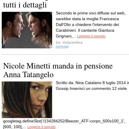
tutti i dettagli
Secondo le prime voci diffuse sul web,
sarebbe stata la moglie Francesca
Dall'Olio a chiedere l'intervento dei
Carabinieri. Il cantante Gianluca
Grignani,...
Leggere il seguito
Da
Violacentrica
GOSSIP
Nicole Minetti manda in pensione
Anna Tatangelo
Scritto da: Nina Catalano 8 luglio 2014 i
Gossip Inserisci un commento 12 visite
googletag.defineSlot('/134284252/Beezer_ATF-corpo_600x100_1',
[600, 100],...
Leggere il seguito