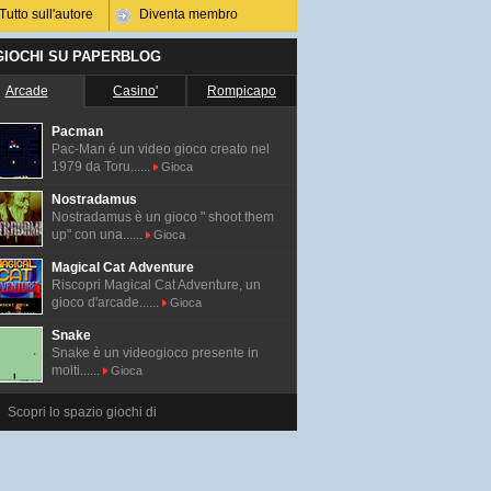
Tutto sull'autore
Diventa membro
 GIOCHI SU PAPERBLOG
Arcade
Casino'
Rompicapo
Pacman
Pac-Man é un video gioco creato nel
1979 da Toru......
Gioca
Nostradamus
Nostradamus è un gioco " shoot them
up" con una......
Gioca
Magical Cat Adventure
Riscopri Magical Cat Adventure, un
gioco d'arcade......
Gioca
Snake
Snake è un videogioco presente in
molti......
Gioca
Scopri lo spazio giochi di