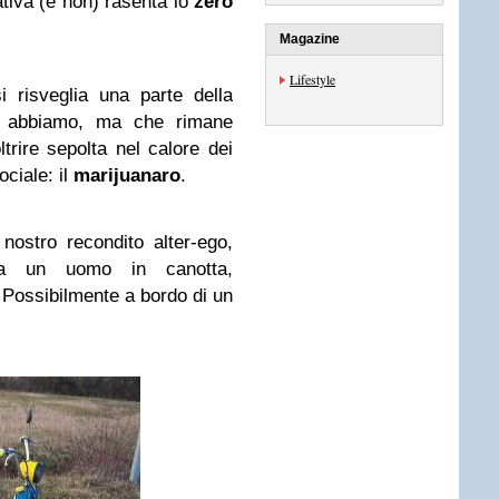
ativa (e non) rasenta lo
zero
Magazine
Lifestyle
i risveglia una parte della
noi abbiamo, ma che rimane
ltrire sepolta nel calore dei
ociale: il
marijuanaro
.
nostro recondito alter-ego,
 a un uomo in canotta,
 Possibilmente a bordo di un