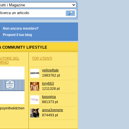
Non ancora membro?
Proponi il tuo blog
A COMMUNITY LIFESTYLE
AUTORE DEL
TOP UTENTI
ORNO
yellowflate
1983762 pt
lory663
1211328 pt
topogina
881373 pt
psyinthekitchen
anna3venere
874493 pt