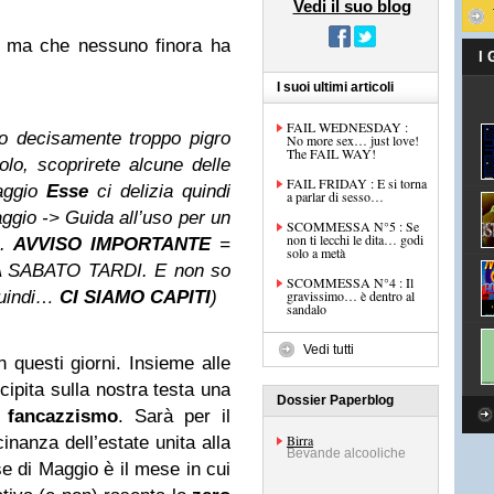
Vedi il suo blog
, ma che nessuno finora ha
I
I suoi ultimi articoli
FAIL WEDNESDAY :
o decisamente troppo pigro
No more sex… just love!
The FAIL WAY!
olo, scoprirete alcune delle
FAIL FRIDAY : E si torna
saggio
Esse
ci delizia quindi
a parlar di sesso…
ggio -> Guida all’uso per un
SCOMMESSA N°5 : Se
non ti lecchi le dita… godi
h.
AVVISO IMPORTANTE
=
solo a metà
 SABATO TARDI. E non so
SCOMMESSA N°4 : Il
Quindi…
CI SIAMO CAPITI
)
gravissimo… è dentro al
sandalo
Vedi tutti
 questi giorni. Insieme alle
cipita sulla nostra testa una
Dossier Paperblog
fancazzismo
. Sarà per il
Birra
inanza dell’estate unita alla
Bevande alcooliche
e di Maggio è il mese in cui