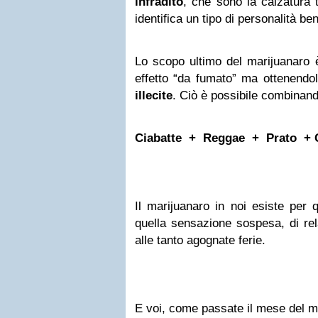
infradito
, che sono la calzatura t
identifica un tipo di personalità be
Lo scopo ultimo del marijuanaro è,
effetto “da fumato” ma ottenendo
illecite
. Ciò è possibile combina
Ciabatte + Reggae + Prato + C
Il marijuanaro in noi esiste per 
quella sensazione sospesa, di rel
alle tanto agognate ferie.
E voi, come passate il mese del m