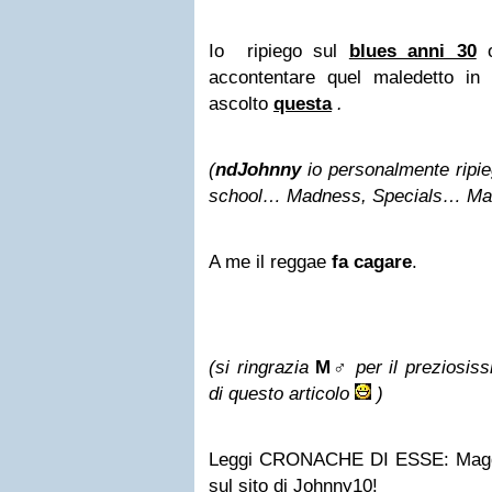
Io ripiego sul
blues anni 30
accontentare quel maledetto in
ascolto
questa
.
(
ndJohnny
io personalmente ripie
school… Madness, Specials… Ma
A me il reggae
fa cagare
.
(si ringrazia
M♂
per il preziosis
di questo articolo
)
Leggi CRONACHE DI ESSE: Maggio
sul sito di Johnny10!