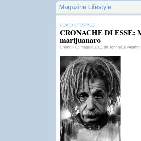
Magazine Lifestyle
HOME
›
LIFESTYLE
CRONACHE DI ESSE: Mag
marijuanaro
Creato il 05 maggio 2011 da
Johnny10
@johnn