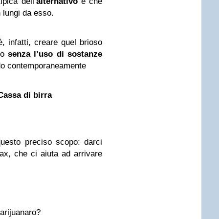
ipica dell’
alternativo
e che
n lungi da esso.
 infatti, creare quel brioso
lo
senza l’uso di sostanze
ndo contemporaneamente
assa di birra
questo preciso scopo: darci
ax, che ci aiuta ad arrivare
arijuanaro?