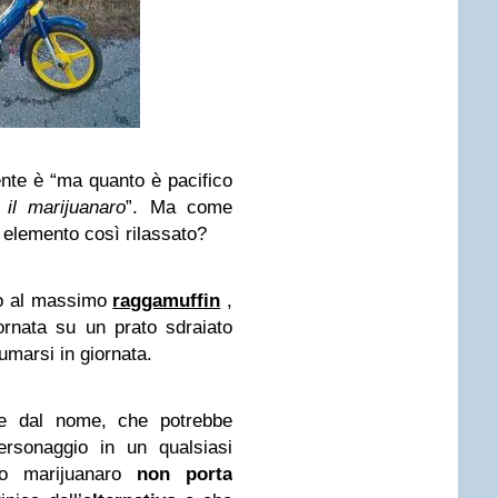
ente è “ma quanto è pacifico
 il marijuanaro
”. Ma come
 elemento così rilassato?
 o al massimo
raggamuffin
,
rnata su un prato sdraiato
marsi in giornata.
re dal nome, che potrebbe
ersonaggio in un qualsiasi
ero marijuanaro
non porta