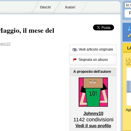
Giochi
Autori
gio, il mese del
yten10
L
Vedi articolo originale
L'
Segnala un abuso
GI
A proposito dell'autore
Agi
Johnny10
1142
condivisioni
Vedi il suo profilo