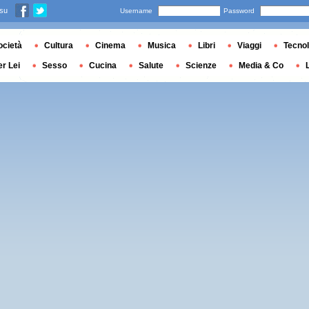
 su
Username
Password
ocietà
Cultura
Cinema
Musica
Libri
Viaggi
Tecnol
er Lei
Sesso
Cucina
Salute
Scienze
Media & Co