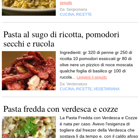
seguito
Da
Sergiomaria
CUCINA
RICETTE
,
Pasta al sugo di ricotta, pomodori
secchi e rucola
Ingredienti: gr 320 di penne gr 250 di
ricotta 10 pomodori essiccati gr 80 di
olive nere un pizzico di noce moscata
qualche foglia di basilico gr 100 di
rucola...
Leggere il seguito
Da
Verdenatura
CUCINA
RICETTE
VEGETARIANA
,
,
Pasta fredda con verdesca e cozze
La Pasta Fredda con Verdesca e Cozze
è nata per caso. Avevo l'esigenza di
togliere dal freezer della Verdesca che
sostava lì da tempo e, con il caldo afoso