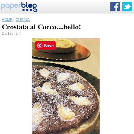
HOME
›
CUCINA
Crostata al Cocco....bello!
Da
Tzunami
Save